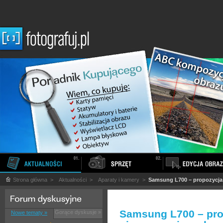
Strona główna
>
Aktualności
>
Aparaty i kamery
>
Samsung L700 – propozycja
Samsung L700 – pro
Gorące dyskusje »
Nowe tematy »