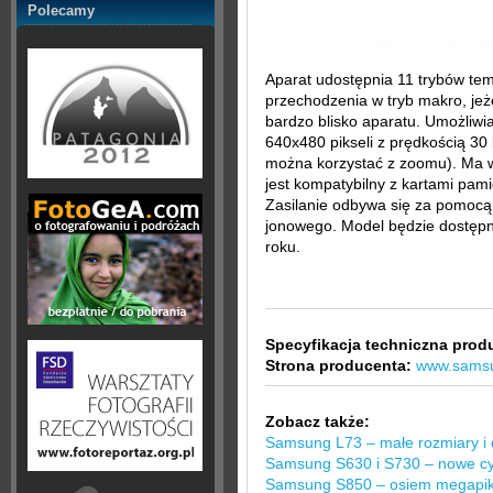
Polecamy
Aparat udostępnia 11 trybów te
przechodzenia w tryb makro, jeże
bardzo blisko aparatu. Umożliwia
640x480 pikseli z prędkością 30 
można korzystać z zoomu). Ma
jest kompatybilny z kartami pa
Zasilanie odbywa się za pomoc
jonowego. Model będzie dostępn
roku.
Specyfikacja techniczna prod
Strona producenta:
www.sams
Zobacz także:
Samsung L73 – małe rozmiary i 
Samsung S630 i S730 – nowe cyf
Samsung S850 – osiem megapiks