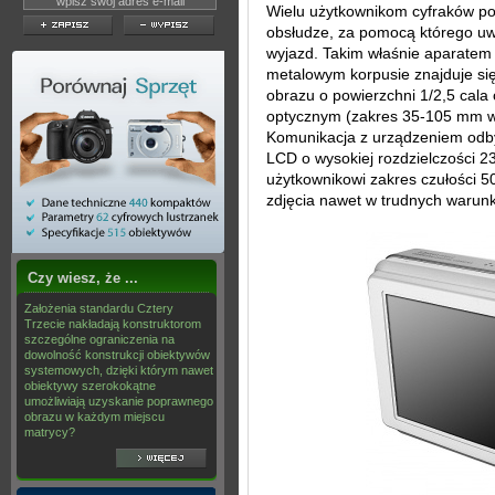
Wielu użytkownikom cyfraków potr
obsłudze, za pomocą którego uw
wyjazd. Takim właśnie aparate
metalowym korpusie znajduje si
obrazu o powierzchni 1/2,5 cala
optycznym (zakres 35-105 mm w 
Komunikacja z urządzeniem odb
LCD o wysokiej rozdzielczości 230
użytkownikowi zakres czułości 
zdjęcia nawet w trudnych warun
Czy wiesz, że ...
Założenia standardu Cztery
Trzecie nakładają konstruktorom
szczególne ograniczenia na
dowolność konstrukcji obiektywów
systemowych, dzięki którym nawet
obiektywy szerokokątne
umożliwiają uzyskanie poprawnego
obrazu w każdym miejscu
matrycy?