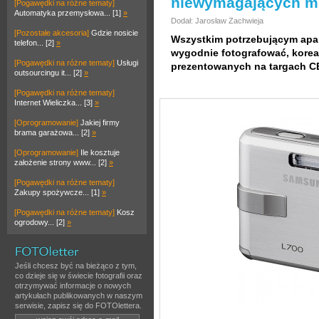
niewymagających mi
[Pogawędki na różne tematy]
Automatyka przemysłowa... [1]
»
Dodał: Jarosław Zachwieja
[Pozostałe akcesoria]
Gdzie nosicie
Wszystkim potrzebującym apar
telefon... [2]
»
wygodnie fotografować, korea
[Pogawędki na różne tematy]
Usługi
prezentowanych na targach C
outsourcingu it... [2]
»
[Pogawędki na różne tematy]
Internet Wieliczka... [3]
»
[Oprogramowanie]
Jakiej firmy
brama garażowa... [2]
»
[Oprogramowanie]
Ile kosztuje
założenie strony www... [2]
»
[Pogawędki na różne tematy]
Zakupy spożywcze... [1]
»
[Pogawędki na różne tematy]
Kosz
ogrodowy... [2]
»
Jeśli chcesz być na bieżąco z tym,
co dzieje się w świecie fotografii oraz
otrzymywać informacje o nowych
artykułach publikowanych w naszym
serwisie, zapisz się do FOTOlettera.