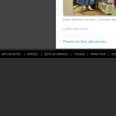
James Robertson (prawd.), Czerwony Kap
« poprzednia strona
Powrót do listy aktualności
AKTUALNOŚCI
|
SPRZĘT
|
EDYCJA OBRAZU
|
TEORIA
|
PRAKTYKA
|
SZ