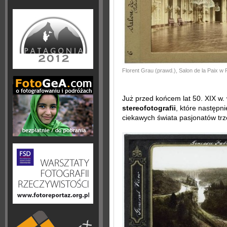
Florent Grau (prawd.), Salon de la Paix w 
Już przed końcem lat 50. XIX w
stereofotografii
, które następn
ciekawych świata pasjonatów tr