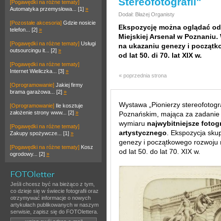
Stereofotografii"
[Pogawędki na różne tematy]
Automatyka przemysłowa... [1]
»
Dodał: Błażej Organisty
[Pozostałe akcesoria]
Gdzie nosicie
Ekspozycję można oglądać od d
telefon... [2]
»
Miejskiej Arsenał w Poznaniu.
[Pogawędki na różne tematy]
Usługi
na ukazaniu genezy i początk
outsourcingu it... [2]
»
od lat 50. di 70. lat XIX w.
[Pogawędki na różne tematy]
Internet Wieliczka... [3]
»
« poprzednia strona
[Oprogramowanie]
Jakiej firmy
brama garażowa... [2]
»
Wystawa „Pionierzy stereofotogra
[Oprogramowanie]
Ile kosztuje
założenie strony www... [2]
»
Poznańskim, mająca za zadanie pr
wymiaru
najwybitniejsze fotog
[Pogawędki na różne tematy]
artystycznego
. Ekspozycja sku
Zakupy spożywcze... [1]
»
genezy i początkowego rozwoju m
[Pogawędki na różne tematy]
Kosz
od lat 50. do lat 70. XIX w.
ogrodowy... [2]
»
Jeśli chcesz być na bieżąco z tym,
co dzieje się w świecie fotografii oraz
otrzymywać informacje o nowych
artykułach publikowanych w naszym
serwisie, zapisz się do FOTOlettera.