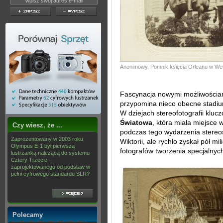
Anonimowy, Pomnik księcia Orleanu w Wer
Fascynacja nowymi możliwościami
przypomina nieco obecne stadiu
W dziejach stereofotografii kl
Światowa
, która miała miejsce
Czy wiesz, że ...
podczas tego wydarzenia stereos
Zaprezentowany w 2003 roku
Wiktorii, ale rychło zyskał pół m
Olympus E-1 był pierwszą
fotografów tworzenia specjalnych
lustrzanką należącą do systemu
Cztery Trzecie –
zaprojektowanego od podstaw w
pełni cyfrowego standardu SLR?
Polecamy