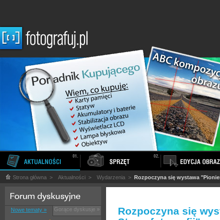
Strona główna
>
Aktualności
>
Wydarzenia
>
Rozpoczyna się wystawa "Pionier
Rozpoczyna się wys
Gorące dyskusje »
Nowe tematy »