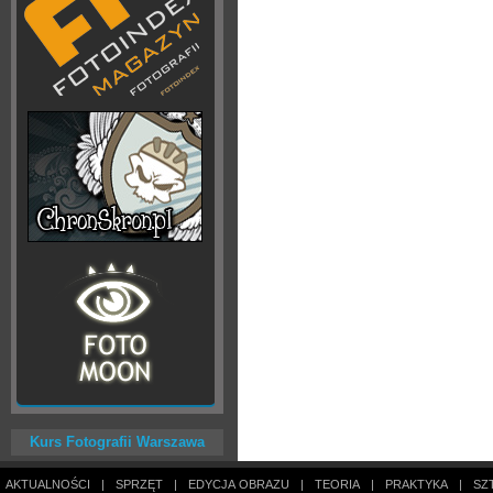
Kurs Fotografii Warszawa
AKTUALNOŚCI
|
SPRZĘT
|
EDYCJA OBRAZU
|
TEORIA
|
PRAKTYKA
|
SZ