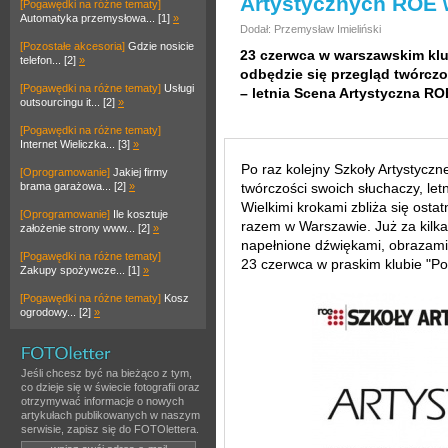
Artystycznych ROE 
[Pogawędki na różne tematy]
Automatyka przemysłowa... [1]
»
Dodał: Przemysław Imieliński
[Pozostałe akcesoria]
Gdzie nosicie
23 czerwca w warszawskim klub
telefon... [2]
»
odbędzie się przegląd twórcz
[Pogawędki na różne tematy]
Usługi
– letnia Scena Artystyczna RO
outsourcingu it... [2]
»
[Pogawędki na różne tematy]
Internet Wieliczka... [3]
»
Po raz kolejny Szkoły Artystycz
[Oprogramowanie]
Jakiej firmy
brama garażowa... [2]
»
twórczości swoich słuchaczy, let
Wielkimi krokami zbliża się ostat
[Oprogramowanie]
Ile kosztuje
razem w Warszawie. Już za kilka
założenie strony www... [2]
»
napełnione dźwiękami, obrazami,
[Pogawędki na różne tematy]
23 czerwca w praskim klubie "Po 
Zakupy spożywcze... [1]
»
[Pogawędki na różne tematy]
Kosz
ogrodowy... [2]
»
Jeśli chcesz być na bieżąco z tym,
co dzieje się w świecie fotografii oraz
otrzymywać informacje o nowych
artykułach publikowanych w naszym
serwisie, zapisz się do FOTOlettera.