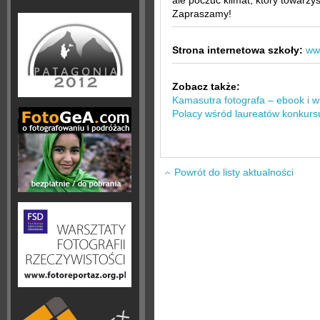
ale poczuć klimat, który towarzy
Zapraszamy!
Strona internetowa szkoły:
www
Zobacz także:
Kamasutra fotografa – ebook i w
Polacy wśród laureatów konkur
Powrót do listy aktualności