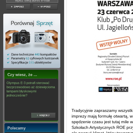
Czy wiesz, że ...
Olympus E-3 potrafi sterować
bezprzewodowo aż dziewięcioma
lampami błyskowymi
jednocześnie?
Tradycyjnie zapraszamy wszystki
imprezy mają formułę otwartą, 
spędzenie czasu jest tutaj mile
Szkołach Artystycznych ROE przy
Polecamy