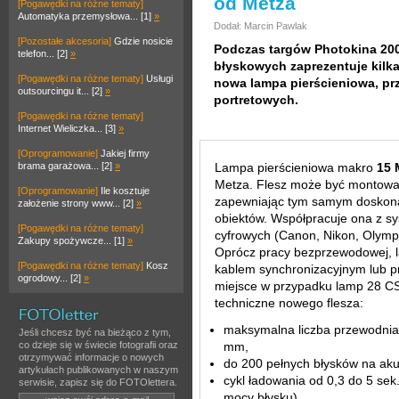
od Metza
[Pogawędki na różne tematy]
Automatyka przemysłowa... [1]
»
Dodał: Marcin Pawlak
[Pozostałe akcesoria]
Gdzie nosicie
Podczas targów Photokina 200
telefon... [2]
»
błyskowych zaprezentuje kilka
[Pogawędki na różne tematy]
Usługi
nowa lampa pierścieniowa, pr
outsourcingu it... [2]
»
portretowych.
[Pogawędki na różne tematy]
Internet Wieliczka... [3]
»
[Oprogramowanie]
Jakiej firmy
brama garażowa... [2]
»
Lampa pierścieniowa makro
15 
Metza. Flesz może być montowan
[Oprogramowanie]
Ile kosztuje
zapewniając tym samym doskonał
założenie strony www... [2]
»
obiektów. Współpracuje ona z s
[Pogawędki na różne tematy]
cyfrowych (Canon, Nikon, Olymp
Zakupy spożywcze... [1]
»
Oprócz pracy bezprzewodowej, 
[Pogawędki na różne tematy]
Kosz
kablem synchronizacyjnym lub pr
ogrodowy... [2]
»
miejsce w przypadku lamp 28 C
techniczne nowego flesza:
maksymalna liczba przewodnia 
Jeśli chcesz być na bieżąco z tym,
co dzieje się w świecie fotografii oraz
mm,
otrzymywać informacje o nowych
do 200 pełnych błysków na ak
artykułach publikowanych w naszym
cykl ładowania od 0,3 do 5 sek.
serwisie, zapisz się do FOTOlettera.
mocy błysku),