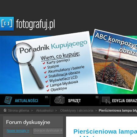
Strona główna
>
Aktualności
>
Obiektywy i akcesoria
>
Pierścieniowa lampa bł
Pierścieniowa lampa
Gorące dyskusje »
Nowe tematy »