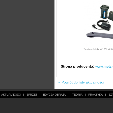
Zestaw Metz 45 CL 4 Ki
Strona producenta:
www.metz.
Powrót do listy aktualności
AKTUALNOŚCI
|
SPRZĘT
|
EDYCJA OBRAZU
|
TEORIA
|
PRAKTYKA
|
SZ