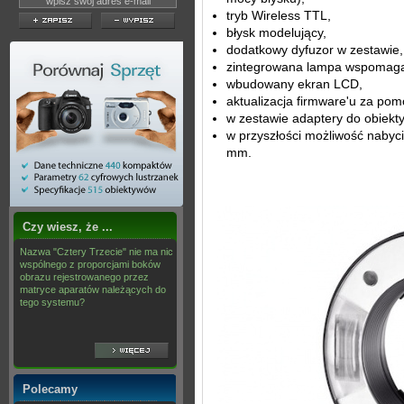
tryb Wireless TTL,
błysk modelujący,
dodatkowy dyfuzor w zestawie,
zintegrowana lampa wspomaga
wbudowany ekran LCD,
aktualizacja firmware'u za po
w zestawie adaptery do obiekt
w przyszłości możliwość nabyc
mm.
Czy wiesz, że ...
Nazwa "Cztery Trzecie" nie ma nic
wspólnego z proporcjami boków
obrazu rejestrowanego przez
matryce aparatów należących do
tego systemu?
Polecamy