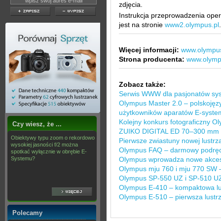
zdjęcia.
Instrukcja przeprowadzenia ope
jest na stronie
www2.olympus.pl
.
Więcej informacji:
www.olympu
Strona producenta:
www.olymp
Zobacz także:
Serwis WWW dla pasjonatów sys
Olympus Master 2.0 – polskojęzy
użytkowników aparatów E-syste
Kolejny konkurs fotograficzny O
Czy wiesz, że ...
ZUIKO DIGITAL ED 70–300 mm f/
Obiektywy typu zoom o rekordowo
Pierwsze zwiastuny nowej lustr
wysokiej jasności f/2 można
Olympus FAQ – darmowy podręcz
spotkać wyłącznie w obrębie E-
Systemu?
Olympus wprowadza nowe akceso
Olympus mju 760 i mju 770 SW 
Olympus SP-550 UZ i SP-510 UZ
Olympus E-410 – kompaktowa lu
Olympus E-510 – pierwsza lustrz
Polecamy