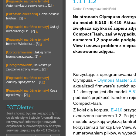
1.1 i 1.2
[Pogawędki na różne tematy]
Automatyka przemysłowa... [1]
»
Dodał: Przemysław Imieliński
[Pozostałe akcesoria]
Gdzie nosicie
Na stronach Olympusa dostępn
telefon... [2]
»
do modeli E-510 i E-410. Aktu
[Pogawędki na różne tematy]
Usługi
zwiększa szybkość zapisu zdj
outsourcingu it... [2]
»
CompactFlash, zaś w wypadku
numerem 1,2 poprawia podgląd 
[Pogawędki na różne tematy]
Internet Wieliczka... [3]
»
View i usuwa problem z niep
skasowaniu zdjęcia.
[Oprogramowanie]
Jakiej firmy
brama garażowa... [2]
»
[Oprogramowanie]
Ile kosztuje
założenie strony www... [2]
»
Korzystając z oprogramowania 
[Pogawędki na różne tematy]
Olympusa –
Olympus Master 2.
Zakupy spożywcze... [1]
»
aktualizacji firmware'u swoich 
[Pogawędki na różne tematy]
Kosz
1.1 dostępna jest dla modeli
E-
ogrodowy... [2]
»
podnieść prędkość transferu rej
CompactFlash.
Z kolei dla korpusu
E-410
przygo
Jeśli chcesz być na bieżąco z tym,
oznaczona numerem 1.2. Po jej 
co dzieje się w świecie fotografii oraz
modelu uzyskają większą kontrol
otrzymywać informacje o nowych
artykułach publikowanych w naszym
korzystaniu z funkcji Live View.
serwisie, zapisz się do FOTOlettera.
numerowaniem plików, w wypad