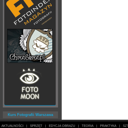
Kurs Fotografii Warszawa
AKTUALNOŚCI
|
SPRZĘT
|
EDYCJA OBRAZU
|
TEORIA
|
PRAKTYKA
|
SZ