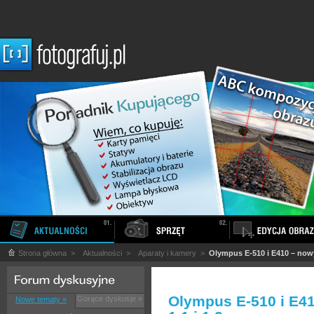
Strona główna
>
Aktualności
>
Aparaty i kamery
>
Olympus E-510 i E410 – nowy 
Olympus E-510 i E41
Gorące dyskusje »
Nowe tematy »