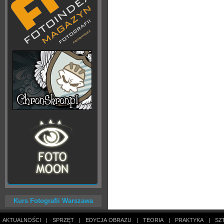
Kurs Fotografii Warszawa
AKTUALNOŚCI
|
SPRZĘT
|
EDYCJA OBRAZU
|
TEORIA
|
PRAKTYKA
|
SZ