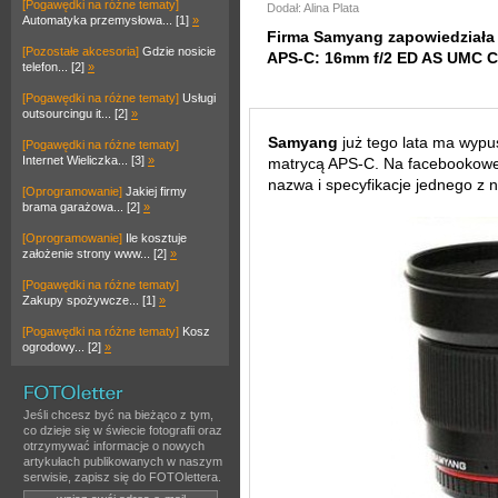
[Pogawędki na różne tematy]
Dodał: Alina Plata
Automatyka przemysłowa... [1]
»
Firma Samyang zapowiedziała
[Pozostałe akcesoria]
Gdzie nosicie
APS-C: 16mm f/2 ED AS UMC C
telefon... [2]
»
[Pogawędki na różne tematy]
Usługi
outsourcingu it... [2]
»
Samyang
już tego lata ma wypu
[Pogawędki na różne tematy]
Internet Wieliczka... [3]
»
matrycą APS-C. Na facebookowej 
nazwa i specyfikacje jednego z n
[Oprogramowanie]
Jakiej firmy
brama garażowa... [2]
»
[Oprogramowanie]
Ile kosztuje
założenie strony www... [2]
»
[Pogawędki na różne tematy]
Zakupy spożywcze... [1]
»
[Pogawędki na różne tematy]
Kosz
ogrodowy... [2]
»
Jeśli chcesz być na bieżąco z tym,
co dzieje się w świecie fotografii oraz
otrzymywać informacje o nowych
artykułach publikowanych w naszym
serwisie, zapisz się do FOTOlettera.