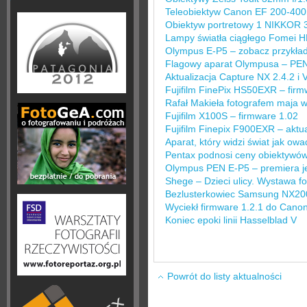
Teleobiektyw Canon EF 200-400
Obiektyw portretowy 1 NIKKOR 
Lampy światła ciągłego Fomei H
Olympus E-P5 – zobacz przykła
Flagowy aparat Olympusa – PE
Aktualizacja Capture NX 2.4.2 i
Fujifilm FinePix HS50EXR – firm
Rafał Makieła fotografem maja 
Fujifilm X100S – firmware 1.02
Fujifilm Finepix F900EXR – aktua
Aparat, który widzi świat jak owa
Pentax podnosi ceny obiektywó
Olympus PEN E-P5 – premiera j
Shege – Dzieci ulicy. Wystawa f
Bezlusterkowiec Samsung NX20
Wyciekł firmware 1.2.1 do Canon
Koniec epoki linii Hasselblad V
Powrót do listy aktualności