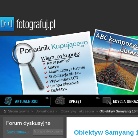
Strona główna
>
Aktualności
>
Obiektywy i akcesoria
>
Obiektyw Samyang 16mm
Obiektyw Samyang 1
Gorące dyskusje »
Nowe tematy »