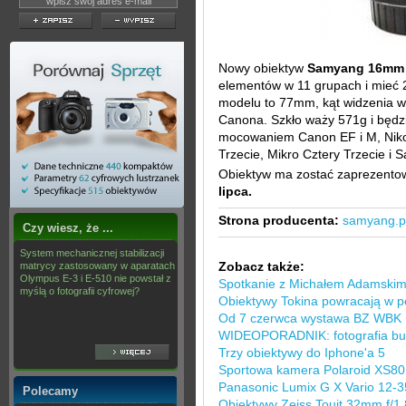
Nowy obiektyw
Samyang 16mm 
elementów w 11 grupach i mieć 2
modelu to 77mm, kąt widzenia wyn
Canona. Szkło waży 571g i będz
mocowaniem Canon EF i M, Nikon 
Trzecie, Mikro Cztery Trzecie i
Obiektyw ma zostać zaprezent
lipca.
Strona producenta:
samyang.p
Czy wiesz, że ...
System mechanicznej stabilizacji
Zobacz także:
matrycy zastosowany w aparatach
Olympus E-3 i E-510 nie powstał z
Spotkanie z Michałem Adamskim
myślą o fotografii cyfrowej?
Obiektywy Tokina powracają w pe
Od 7 czerwca wystawa BZ WBK 
WIDEOPORADNIK: fotografia but
Trzy obiektywy do Iphone'a 5
Sportowa kamera Polaroid XS80
Panasonic Lumix G X Vario 12-35
Polecamy
Obiektywy Zeiss Touit 32mm f/1.