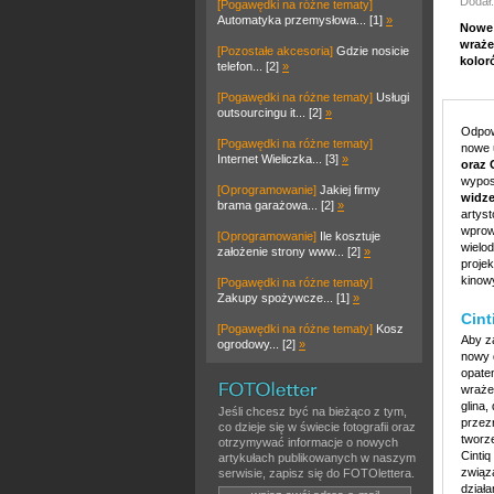
Dodał:
[Pogawędki na różne tematy]
Automatyka przemysłowa... [1]
»
Nowe 
wraże
[Pozostałe akcesoria]
Gdzie nosicie
kolor
telefon... [2]
»
[Pogawędki na różne tematy]
Usługi
outsourcingu it... [2]
»
Odpow
[Pogawędki na różne tematy]
nowe 
Internet Wieliczka... [3]
»
oraz 
wypos
[Oprogramowanie]
Jakiej firmy
widze
brama garażowa... [2]
»
artys
wprow
[Oprogramowanie]
Ile kosztuje
wielo
założenie strony www... [2]
»
proje
kinow
[Pogawędki na różne tematy]
Zakupy spożywcze... [1]
»
Cint
[Pogawędki na różne tematy]
Kosz
Aby z
ogrodowy... [2]
»
nowy 
opate
wrażen
glina
Jeśli chcesz być na bieżąco z tym,
przez
co dzieje się w świecie fotografii oraz
tworze
otrzymywać informacje o nowych
Cinti
artykułach publikowanych w naszym
związ
serwisie, zapisz się do FOTOlettera.
działa