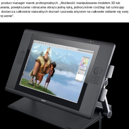
r, product manager marek profesjonalnych. „Możliwość manipulowania modelem 3D lub
uwania, powiększania i obracania obrazu jedną ręką, jednocześnie rzeźbiąc lub szkicując
 dostarcza całkowicie naturalnych doznań i pozwala artystom na całkowite oddanie się swej
ej wenie”.