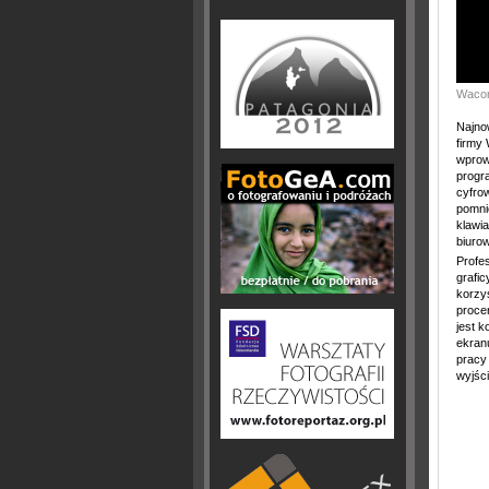
Wacom
Najno
firmy
wprow
progra
cyfro
pomni
klawi
biurow
Profes
grafic
korzyś
procen
jest 
ekran
pracy
wyjśc