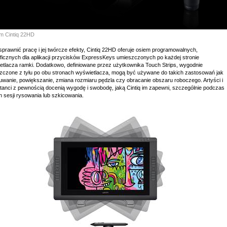
 Cintiq 22HD
prawnić pracę i jej twórcze efekty, Cintiq 22HD oferuje osiem programowalnych,
ficznych dla aplikacji przycisków ExpressKeys umieszczonych po każdej stronie
etlacza ramki. Dodatkowo, definiowane przez użytkownika Touch Strips, wygodnie
zczone z tyłu po obu stronach wyświetlacza, mogą być używane do takich zastosowań jak
uwanie, powiększanie, zmiana rozmiaru pędzla czy obracanie obszaru roboczego. Artyści i
ktanci z pewnością docenią wygodę i swobodę, jaką Cintiq im zapewni, szczególnie podczas
h sesji rysowania lub szkicowania.