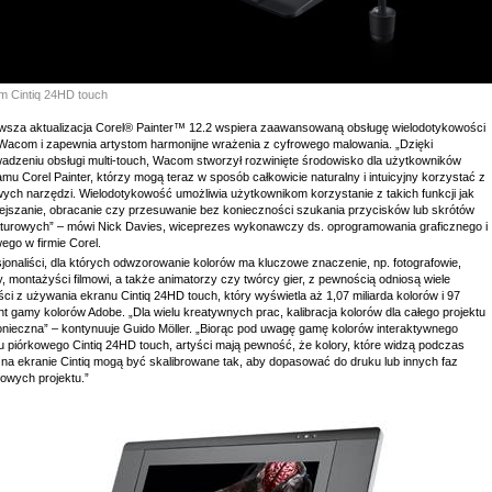
 Cintiq 24HD touch
wsza aktualizacja Corel® Painter™ 12.2 wspiera zaawansowaną obsługę wielodotykowości
 Wacom i zapewnia artystom harmonijne wrażenia z cyfrowego malowania. „Dzięki
adzeniu obsługi multi-touch, Wacom stworzył rozwinięte środowisko dla użytkowników
mu Corel Painter, którzy mogą teraz w sposób całkowicie naturalny i intuicyjny korzystać z
wych narzędzi. Wielodotykowość umożliwia użytkownikom korzystanie z takich funkcji jak
ejszanie, obracanie czy przesuwanie bez konieczności szukania przycisków lub skrótów
aturowych” – mówi Nick Davies, wiceprezes wykonawczy ds. oprogramowania graficznego i
ego w firmie Corel.
jonaliści, dla których odwzorowanie kolorów ma kluczowe znaczenie, np. fotografowie,
y, montażyści filmowi, a także animatorzy czy twórcy gier, z pewnością odniosą wiele
ci z używania ekranu Cintiq 24HD touch, który wyświetla aż 1,07 miliarda kolorów i 97
t gamy kolorów Adobe. „Dla wielu kreatywnych prac, kalibracja kolorów dla całego projektu
konieczna” – kontynuuje Guido Möller. „Biorąc pod uwagę gamę kolorów interaktywnego
u piórkowego Cintiq 24HD touch, artyści mają pewność, że kolory, które widzą podczas
 na ekranie Cintiq mogą być skalibrowane tak, aby dopasować do druku lub innych faz
iowych projektu.”