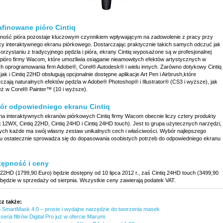
finowane pióro Cintiq
ność pióra pozostaje kluczowym czynnikiem wpływającym na zadowolenie z pracy przy
y interaktywnego ekranu piórkowego. Dostarczając praktycznie takich samych odczuć jak
orzystaniu z tradycyjnego pędzla i pióra, ekrany Cintiq wyposażone są w profesjonalnej
 pióro firmy Wacom, które umozliwia osiąganie nieamowitych efektów artystycznych w
h oprogramowania firm Adobe®, Corel® Autodesk® i wielu innych. Zarówno dotykowy Cintiq
ak i Cintiq 22HD obsługują opcjonalnie dostępne aplikacje Art Pen i Airbrush,które
rczają naturalnych efektów pędzla w Adobe® Photoshop® i Illustrator® (CS3 i wyższe), jak
eż w Corel® Painter™ (10 i wyższe).
ór odpowiedniego ekranu Cintiq
na interaktywnych ekranów piórkowych Cintiq firmy Wacom obecnie liczy cztery produkty
q 12WX, Cintiq 22HD, Cintiq 24HD i Cintiq 24HD touch). Jest to grupa użytecznych narzędzi,
rych każde ma swój własny zestaw unikalnych cech i właściwości. Wybór najlepszego
u ostatecznie sprowadza się do dopasowania osobistych potrzeb do odpowiedniego ekranu
tępność i ceny
 22HD (1799,90 Euro) będzie dostępny od 10 lipca 2012 r., zaś Cintiq 24HD touch (3499,90
 będzie w sprzedaży od sierpnia. Wszystkie ceny zawierają podatek VAT.
z także:
 SmartMask 4.0 – proste i wydajne narzędzie do tworzenia masek
eria filtrów Digital Pro już w ofercie Marumi