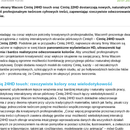
 Stanisław Kuras
10.07.20
ekrany Wacom Cintiq 24HD touch oraz Cintiq 22HD dostarczają nowych, naturalnyc
ń profesjonalnym twórcom cyfrowych treści, zapewniając rzeczywiste odwzorowani
ów.
iadając na coraz większe potrzeby kreatywnych profesjonalistów, Wacom® prezentuje dwa
urządzenia z rodziny interaktywnych ekranów piórkowych Cintiq® –
Cintiq 24HD touch
Cintiq 22HD
. Podobnie jak w przypadku Cintiq 24HD, najnowsze ekrany firmy Wacom są
ażone w najlepsze w swej klasie
panoramiczne wyświetlacze HD, ultraszeroki kąt
nia i bardzo realistyczne odwzorowanie kolorów
. Aby umożliwić profesjonalnym
tom i projektantom kreatywność oraz większe skupienie na swojej pracy, firma Wacom
adza dającą ogromne możliwości kombinację precyzyjnego piórka i naturalnej obsługi
dotykowej. Dzięki dodaniu nowych modeli do rodziny Cintiq, każdy – od niezależnych
ktantów przemysłowych, szkicujących w małym studiu, aż po hollywoodzkich twórców hitów
ych – przekona się, że Cintiq pomoże im ulepszyć proces tworzenia.
iq 24HD touch: rzeczywiste kolory oraz wielodotykowość
apewnić użytkownikom lepsze wrażenia oraz bardziej intuicyjny i naturalny sposób pracy,
dotykowy interaktywny ekran piórkowy Cintiq 24HD touch łączy wielodotykowość z
ntowaną przez Wacom technologią pióra. Cintiq 24HD touch dokładnie odwzorowuje
ia z pracy dwoma rękami przy użyciu tradycyjnych materiałów, takich jak farby, pisaki czy
, dając jednocześnie twórcom potężne możliwości współczesnego oprogramowania
naczonego dla kreatywnych profesjonalistów. „Coraz więcej programów przeznaczonych do
nia treści cyfrowych zawiera obsługę gestów oraz możliwość wielodotykowej interakcji.
q 24HD touch oferuje wrażenia intuicyjnego wprowadzania danych dla wszystkich działań
anych ze przenoszeniem na ekran pomysłów w postaci szkiców, ilustrowaniem, a zwłaszcz
niami w trójwymiarze, takimi jak rzeźbiarstwo, modelowanie czy animacja” – mówi Guido