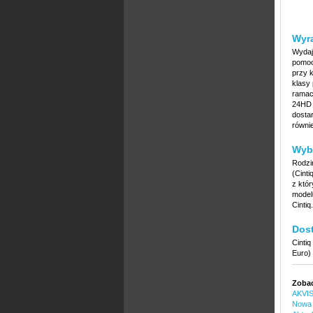
Wyra
Wydaj
pomoc
przy k
klasy
ramac
24HD j
dosta
równi
Wyb
Rodzi
(Cinti
z któ
model
Cintiq.
Dos
Cintiq
Euro)
Zobac
AKVIS
Nowa s