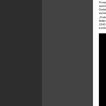
Przep
sposób
Dodatk
wyświ
„Profe
Möller
22HD 
komfor