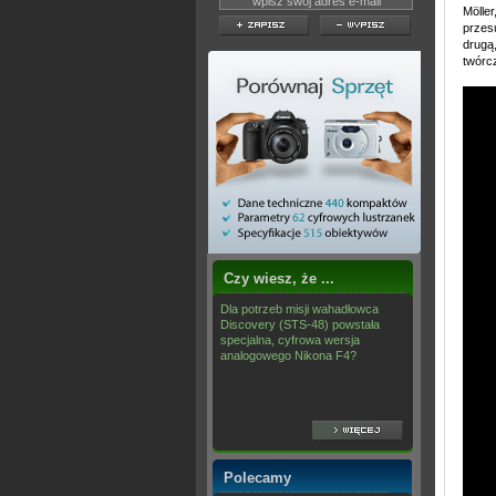
Mölle
przes
drugą,
twórcz
Czy wiesz, że ...
Dla potrzeb misji wahadłowca
Discovery (STS-48) powstała
specjalna, cyfrowa wersja
analogowego Nikona F4?
Polecamy