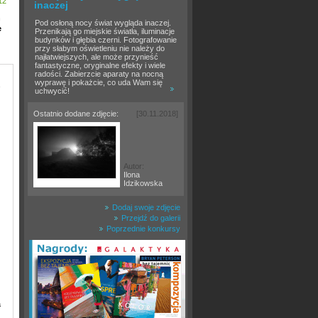
12
inaczej
h
Pod osłoną nocy świat wygląda inaczej.
e
Przenikają go miejskie światła, iluminacje
budynków i głębia czerni. Fotografowanie
przy słabym oświetleniu nie należy do
najłatwiejszych, ale może przynieść
fantastyczne, oryginalne efekty i wiele
radości. Zabierzcie aparaty na nocną
wyprawę i pokażcie, co uda Wam się
uchwycić!
Ostatnio dodane zdjęcie:
[30.11.2018]
Autor:
Ilona
Idzikowska
Dodaj swoje zdjęcie
Przejdź do galerii
Poprzednie konkursy
a