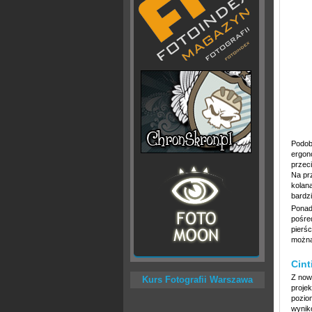
Podobn
ergon
przec
Na pr
kolan
bardzi
Ponad
pośre
pierś
można
Cint
Z now
Kurs Fotografii Warszawa
projek
poziom
wynik