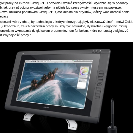
ływ pracy na ekranie Cintiq 22HD pozwala uwolnić kreatywność i wyrażać się w podobny
, jak przy użyciu prawdziwej farby na płótnie lub rzeczywistym tuszem na papierze.
owo, unikalna podstawka Cintiq 22HD jest idealna dla artystów, którzy wolą obrócić sobie
etlacz.
sjonalni twórcy chcą, by technologie z których korzystają były niezauważalne” – mówi Guid
. „Oznacza to, że ich narzędzia pracy muszą być naturalne, dyskretne i wygodne. Cintiq
spełnia te wymagania dzięki swym ergonomicznym funkcjom, które pomagają zwiększyć
t i wydajność pracy.”