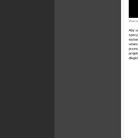
Wacom
Aby us
specy
wyświ
umies
przes
proje
długic