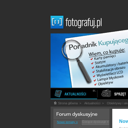
Strona główna
>
Aktualności
>
Obiektywy i ak
Now
Gorące dyskusje »
Nowe tematy »