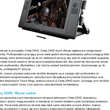
ie jak w przypadku Cintiq 24HD, Cintiq 24HD touch oferuje najlepszą w swojej klasie
omię. Profesjonaliści pracujący przez wiele godzin docenią podstawkę wykorzystującą efekt
iwwagi, która dostosowuje się do ich ulubionych pozycji, aby było im maksymalnie wygodnie.
zykład można umieścić ekran poza krawędzią biurka tak, aby unosił się nieznacznie ponad
ami użytkownika. Wyświetlacz zaś można ustawić bardziej pionowo, dostosowując go do
ej „sztalugowych” pozycji.
to, często używane polecenia skrótów dostępne są w zasięgu ręki użytkownika za
dnictwem programowalnych, specyficznych dla aplikacji przycisków ExpressKeys oraz
cieni dotykowych Touch Rings umieszczonych w Cintiq 24HD touch. Używając tych skrótów
 zaoszczędzić cenny czas poprzez uniezależnianie od klawiatury.
iq 22HD: Wyraź siebie
ym panoramicznym interaktywnym ekranem piórkowym Cintiq 22HD, ilustratorzy,
tanci i artyści mogą wchodzić w interakcje ze swoimi dziełami sztuki na bardziej osobistym
ie. Poruszanie piórem po ekranie daje takie samo naturalne uczucie dotyku, reakcji i
ów uzyskanych z pracy, jak przy pomocy tradycyjnych pędzli, ołówków i długopisów.