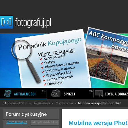
Strona główna
>
Aktualności
>
Wydarzenia
>
Mobilna wersja Photobucket
Mobilna wersja Pho
Gorące dyskusje »
Nowe tematy »