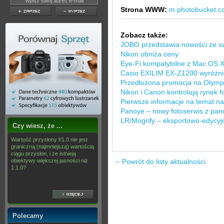
Strona WWW:
m.photobucket.
Zobacz także:
JOBO przedstawia nowości ze sw
Nikon obniża ceny
Eye-Fi kompatybilne z Mac OS 
Casio EXILIM EX-Z1200 wyróżnio
Przedłużona promocja na Olymp
Nikon i Canon kontrolują rynek f
Pierwsze informacje na temat n
Panoye – nowy fotoserwis z pa
LR/Mogrify – eksportowo-edycyj
Czy wiesz, że ...
Wartość przysłony f/1.0 nie jest
graniczną (najmniejszą) wartością
ciągu przysłon, i że istnieją
obiektywy większej jasności niż
Powrót do listy aktualności
1:1.0?
Polecamy