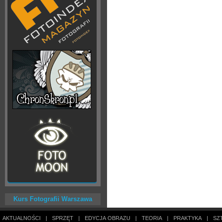
Kurs Fotografii Warszawa
AKTUALNOŚCI
|
SPRZĘT
|
EDYCJA OBRAZU
|
TEORIA
|
PRAKTYKA
|
SZ