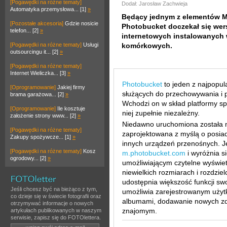
[Pogawędki na różne tematy]
Dodał: Jarosław Zachwieja
Automatyka przemysłowa... [1]
»
Będący jednym z elementów M
[Pozostałe akcesoria]
Gdzie nosicie
Photobucket doczekał się wers
telefon... [2]
»
internetowych instalowanych 
[Pogawędki na różne tematy]
Usługi
komórkowych.
outsourcingu it... [2]
»
[Pogawędki na różne tematy]
Internet Wieliczka... [3]
»
Photobucket
to jeden z najpopul
[Oprogramowanie]
Jakiej firmy
służących do przechowywania i pr
brama garażowa... [2]
»
Wchodzi on w skład platformy s
[Oprogramowanie]
Ile kosztuje
niej zupełnie niezależny.
założenie strony www... [2]
»
Niedawno uruchomiona została m
[Pogawędki na różne tematy]
zaprojektowana z myślą o posi
Zakupy spożywcze... [1]
»
innych urządzeń przenośnych. 
[Pogawędki na różne tematy]
Kosz
m.photobucket.com
i wyróżnia 
ogrodowy... [2]
»
umożliwiającym czytelne wyświet
niewielkich rozmiarach i rozdzie
udostępnia większość funkcji s
Jeśli chcesz być na bieżąco z tym,
umożliwia zarejestrowanym użyt
co dzieje się w świecie fotografii oraz
albumami, dodawanie nowych zdję
otrzymywać informacje o nowych
znajomym.
artykułach publikowanych w naszym
serwisie, zapisz się do FOTOlettera.