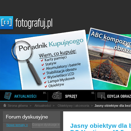
Strona główna
>
Aktualności
>
Obiektywy i akcesoria
>
Jasny obiektyw dla be
Jasny obiektyw dla 
Gorące dyskusje »
Nowe tematy »