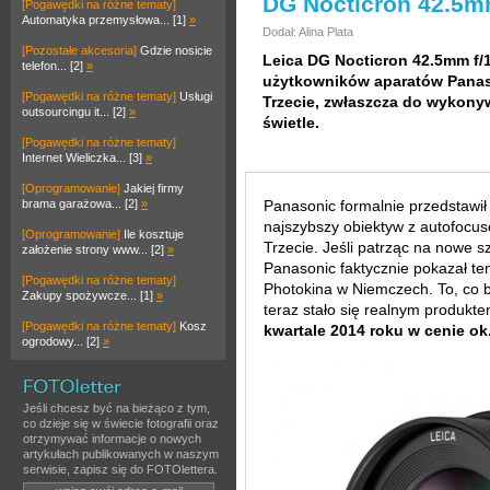
DG Nocticron 42.5
[Pogawędki na różne tematy]
Automatyka przemysłowa... [1]
»
Dodał: Alina Plata
[Pozostałe akcesoria]
Gdzie nosicie
Leica DG Nocticron 42.5mm f/1
telefon... [2]
»
użytkowników aparatów Panas
[Pogawędki na różne tematy]
Usługi
Trzecie, zwłaszcza do wykonyw
outsourcingu it... [2]
»
świetle.
[Pogawędki na różne tematy]
Internet Wieliczka... [3]
»
[Oprogramowanie]
Jakiej firmy
brama garażowa... [2]
»
Panasonic formalnie przedstawi
najszybszy obiektyw z autofocu
[Oprogramowanie]
Ile kosztuje
Trzecie. Jeśli patrząc na nowe s
założenie strony www... [2]
»
Panasonic faktycznie pokazał te
[Pogawędki na różne tematy]
Photokina w Niemczech. To, co b
Zakupy spożywcze... [1]
»
teraz stało się realnym produkt
[Pogawędki na różne tematy]
Kosz
kwartale 2014 roku w cenie ok
ogrodowy... [2]
»
Jeśli chcesz być na bieżąco z tym,
co dzieje się w świecie fotografii oraz
otrzymywać informacje o nowych
artykułach publikowanych w naszym
serwisie, zapisz się do FOTOlettera.