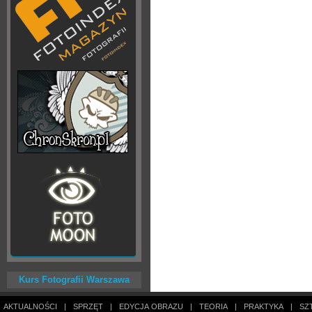
Kurs Fotografii Warszawa
AKTUALNOŚCI
|
SPRZĘT
|
EDYCJA OBRAZU
|
TEORIA
|
PRAKTYKA
|
SZ