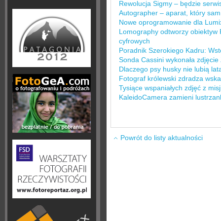
Rewolucja Sigmy – będzie serwi
Autographer – aparat, który sa
Nowe oprogramowanie dla Lumi
Lomography odtworzy obiektyw P
cyfrowych
Poradnik Szerokiego Kadru: Wstę
Sonda Cassini wykonała zdjęcie 
Dlaczego psy husky nie lubią lat
Fotograf królewski zdradza wska
Tysiące wspaniałych zdjęć z mis
KaleidoCamera zamieni lustrzan
Powrót do listy aktualności