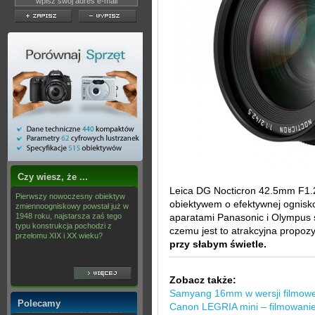
Czy wiesz, że ...
Leica DG Nocticron 42.5mm F1.2
Pierwszy nowoczesny obiektyw
obiektywem o efektywnej ognisk
zmiennoogniskowy powstał już w
1948 roku, najstarsza zaś tego
aparatami Panasonic i Olympus s
typu konstrukcja pochodzi z
czemu jest to atrakcyjna propozy
przełomu XIX i XX wieku?
przy słabym świetle.
Zobacz także:
Samyang 16mm w wersji filmowe
Polecamy
Canon LEGRIA mini – filmowanie