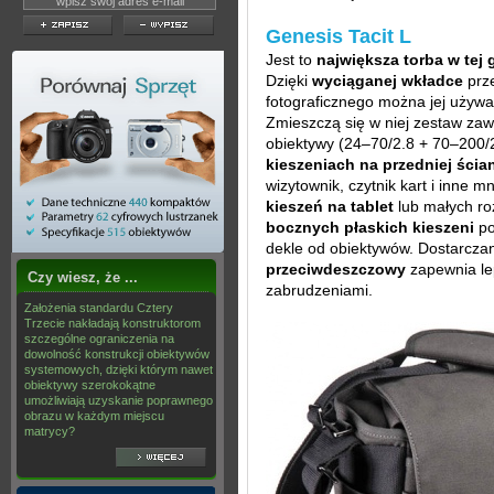
Genesis Tacit L
Jest to
największa torba w tej 
Dzięki
wyciąganej wkładce
prze
fotograficznego można jej używać
Zmieszczą się w niej zestaw za
obiektywy (24–70/2.8 + 70–200/2
kieszeniach na przedniej ścia
wizytownik, czytnik kart i inne 
kieszeń na tablet
lub małych ro
bocznych płaskich kieszeni
po
dekle od obiektywów. Dostarcza
przeciwdeszczowy
zapewnia le
Czy wiesz, że ...
zabrudzeniami.
Założenia standardu Cztery
Trzecie nakładają konstruktorom
szczególne ograniczenia na
dowolność konstrukcji obiektywów
systemowych, dzięki którym nawet
obiektywy szerokokątne
umożliwiają uzyskanie poprawnego
obrazu w każdym miejscu
matrycy?