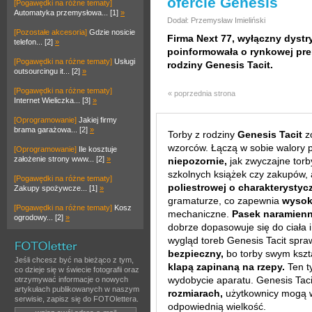
ofercie Genesis
[Pogawędki na różne tematy]
Automatyka przemysłowa... [1]
»
Dodał: Przemysław Imieliński
[Pozostałe akcesoria]
Gdzie nosicie
Firma Next 77, wyłączny dyst
telefon... [2]
»
poinformowała o rynkowej pre
[Pogawędki na różne tematy]
Usługi
rodziny Genesis Tacit.
outsourcingu it... [2]
»
[Pogawędki na różne tematy]
« poprzednia strona
Internet Wieliczka... [3]
»
[Oprogramowanie]
Jakiej firmy
brama garażowa... [2]
»
Torby z rodziny
Genesis Tacit
zo
wzorców. Łączą w sobie walory p
[Oprogramowanie]
Ile kosztuje
założenie strony www... [2]
»
niepozornie,
jak zwyczajne torb
szkolnych książek czy zakupów,
[Pogawędki na różne tematy]
poliestrowej o charakterysty
Zakupy spożywcze... [1]
»
gramaturze, co zapewnia
wysok
[Pogawędki na różne tematy]
Kosz
mechaniczne.
Pasek naramien
ogrodowy... [2]
»
dobrze dopasowuje się do ciała
wygląd toreb Genesis Tacit spra
bezpieczny,
bo torby swym kszta
Jeśli chcesz być na bieżąco z tym,
klapą zapinaną na rzepy.
Ten ty
co dzieje się w świecie fotografii oraz
wydobycie aparatu. Genesis Tac
otrzymywać informacje o nowych
artykułach publikowanych w naszym
rozmiarach,
użytkownicy mogą wi
serwisie, zapisz się do FOTOlettera.
odpowiednią wielkość.