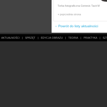
Torba fotograficzna Genesis Tacit M
« poprzednia strona
Powrót do listy aktualności
AKTUALNOŚCI
|
SPRZĘT
|
EDYCJA OBRAZU
|
TEORIA
|
PRAKTYKA
|
SZ