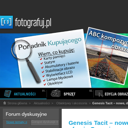
Strona główna
>
Aktualności
>
Obiektywy i akcesoria
>
Genesis Tacit – nowe, d
Genesis Tacit – now
Gorące dyskusje »
Nowe tematy »