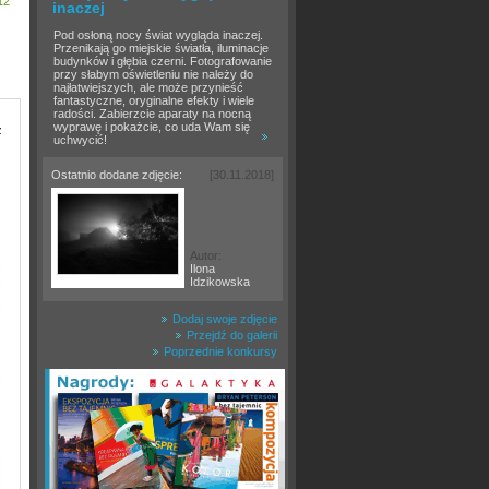
12
inaczej
Pod osłoną nocy świat wygląda inaczej.
Przenikają go miejskie światła, iluminacje
budynków i głębia czerni. Fotografowanie
przy słabym oświetleniu nie należy do
najłatwiejszych, ale może przynieść
fantastyczne, oryginalne efekty i wiele
radości. Zabierzcie aparaty na nocną
wyprawę i pokażcie, co uda Wam się
z
uchwycić!
Ostatnio dodane zdjęcie:
[30.11.2018]
Autor:
Ilona
Idzikowska
Dodaj swoje zdjęcie
Przejdź do galerii
Poprzednie konkursy