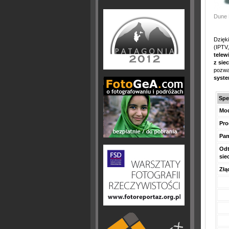
Dune 
Dzięk
(IPTV
telew
z siec
pozwa
syste
Spe
Mo
Pro
Pa
Odt
sie
Złą