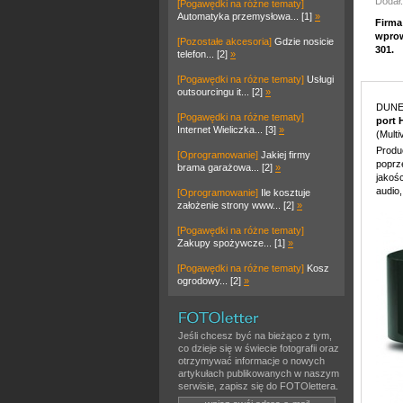
Dodał:
[Pogawędki na różne tematy]
Automatyka przemysłowa... [1]
»
Firma
wprow
[Pozostałe akcesoria]
Gdzie nosicie
301.
telefon... [2]
»
[Pogawędki na różne tematy]
Usługi
outsourcingu it... [2]
»
DUNE 
[Pogawędki na różne tematy]
port 
Internet Wieliczka... [3]
»
(Multi
Produ
[Oprogramowanie]
Jakiej firmy
poprz
brama garażowa... [2]
»
jakoś
audio,
[Oprogramowanie]
Ile kosztuje
założenie strony www... [2]
»
[Pogawędki na różne tematy]
Zakupy spożywcze... [1]
»
[Pogawędki na różne tematy]
Kosz
ogrodowy... [2]
»
Jeśli chcesz być na bieżąco z tym,
co dzieje się w świecie fotografii oraz
otrzymywać informacje o nowych
artykułach publikowanych w naszym
serwisie, zapisz się do FOTOlettera.