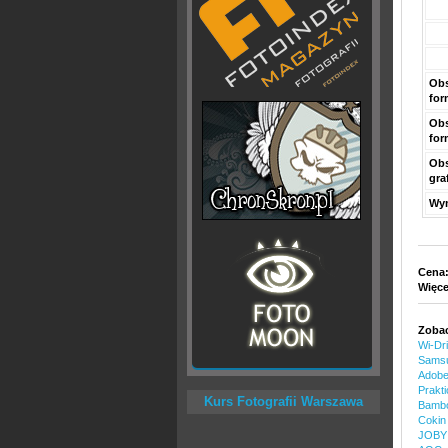
Ob
for
Ob
for
Obs
gra
Wy
Cena
Więce
Zobac
Wi-Dr
Samsu
Adobe
Prakt
Kurs Fotografii Warszawa
Bambo
Cokin 
JOBY 