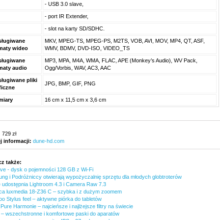
- USB 3.0 slave,
- port IR Extender,
- slot na karty SD/SDHC.
sługiwane
MKV, MPEG-TS, MPEG-PS, M2TS, VOB, AVI, MOV, MP4, QT, ASF,
maty wideo
WMV, BDMV, DVD-ISO, VIDEO_TS
sługiwane
MP3, MPA, M4A, WMA, FLAC, APE (Monkey’s Audio), WV Pack,
maty audio
Ogg/Vorbis, WAV, AC3, AAC
ługiwane pliki
JPG, BMP, GIF, PNG
ficzne
miary
16 cm x 11,5 cm x 3,6 cm
:
729 zł
j informacji:
dune-hd.com
z także:
ive - dysk o pojemności 128 GB z Wi-Fi
ng i Podróżniccy otwierają wypożyczalnię sprzętu dla młodych globtroterów
 udostępnia Lightroom 4.3 i Camera Raw 7.3
ica luxmedia 18-Z36 C – szybka i z dużym zoomem
o Stylus feel – aktywne piórka do tabletów
Pure Harmonie – najcieńsze i najlżejsze filtry na świecie
– wszechstronne i komfortowe paski do aparatów