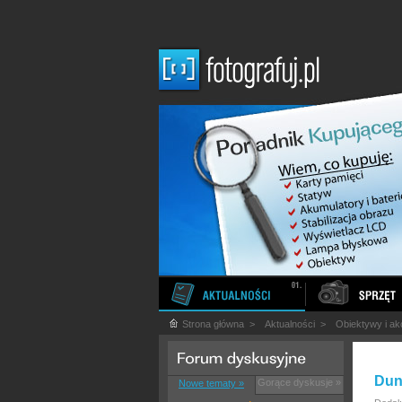
Strona główna
>
Aktualności
>
Obiektywy i ak
Dun
Gorące dyskusje »
Nowe tematy »