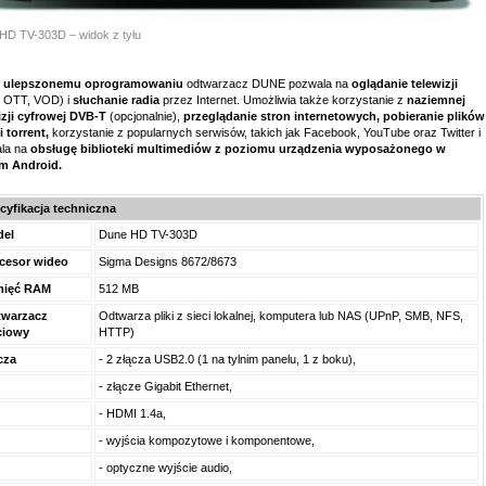
HD TV-303D – widok z tyłu
i
ulepszonemu oprogramowaniu
odtwarzacz DUNE pozwala na
oglądanie telewizji
, OTT, VOD) i
słuchanie radia
przez Internet. Umożliwia także korzystanie z
naziemnej
izji cyfrowej DVB-T
(opcjonalnie),
przeglądanie stron internetowych, pobieranie plików
i torrent,
korzystanie z popularnych serwisów, takich jak Facebook, YouTube oraz Twitter i
la na
obsługę biblioteki multimediów z poziomu urządzenia wyposażonego w
m Android.
cyfikacja techniczna
del
Dune HD TV-303D
cesor wideo
Sigma Designs 8672/8673
mięć RAM
512 MB
warzacz
Odtwarza pliki z sieci lokalnej, komputera lub NAS (UPnP, SMB, NFS,
ciowy
HTTP)
cza
- 2 złącza USB2.0 (1 na tylnim panelu, 1 z boku),
- złącze Gigabit Ethernet,
- HDMI 1.4a,
- wyjścia kompozytowe i komponentowe,
- optyczne wyjście audio,