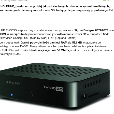
 Przemysław Imieliński
20.12.20
 HDI DUNE, producent wysokiej jakości sieciowych odtwarzaczy multimedialnych,
adza na rynek pierwszy model z serii 3D, będący ulepszoną wersją popularnego TV-
HD TV-303D wyposażony został w nowoczesny
procesor Sigma Designs 8672/8673
ora
HDMI w wersji 1.4a
dzięki czemu możliwe jest
odtwarzanie treści 3D
w formatach MVC
view Video Coding), SbS (Side by Side) i TaB (Top and Bottom).
cent postanowił również
podwoić ilość pamięci RAM do 512 MB
w stosunku do
edniego modelu TV-301. Nowy odtwarzacz bez problemu radzi sobie z plikami wideo w
ci
Full HD
o wskaźniku
bitrate większym niż 50 Mbit/s,
a także z bezstratnymi formatami
 takimi jak
FLAC.