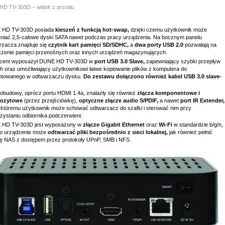
HD TV-303D – widok z przodu
 HD TV-303D posiada
kieszeń z funkcją hot-swap,
dzięki czemu użytkownik może
niać 2,5-calowe dyski SATA nawet podczas pracy urządzenia. Na bocznym panelu
rzacza znajduje się
czytnik kart pamięci SD/SDHC,
a
dwa porty USB 2.0
pozwalają na
czenie pamięci przenośnych oraz innych urządzeń magazynujących.
cent wyposażył DUNE HD TV-303D w
port USB 3.0 Slave,
zapewniający szybki przepływ
h oraz umożliwiający użytkownikowi łatwe kopiowanie plików z komputera do
towanego w odtwarzaczu dysku.
Do zestawu dołączono również kabel USB 3.0 slave-
u obudowy, oprócz portu HDMI 1.4a, znalazły się również
złącza komponentowe i
ozytowe
(przez przejściówkę),
optyczne złącze audio S/PDIF,
a nawet
port IR Extender,
i któremu użytkownik może schować odtwarzacz do szafki i sterować nim przy
zystaniu odbiornika podczerwieni.
HD TV-303D jest wyposażony w
złącze Gigabit Ethernet
oraz
Wi-Fi
w standardzie b/g/n,
go urządzenie może
odtwarzać pliki bezpośrednio z sieci lokalnej,
jak również pełnić
ję NAS z dostępem przez protokoły UPnP, SMB i NFS.