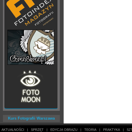
Kurs Fotografii Warszawa
AKTUALNOŚCI
|
SPRZĘT
|
EDYCJA OBRAZU
|
TEORIA
|
PRAKTYKA
|
SZ