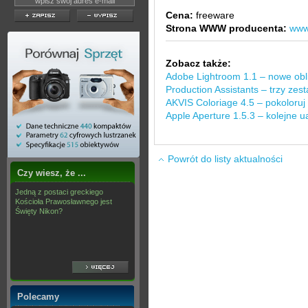
Cena:
freeware
Strona WWW producenta:
www
Zobacz także:
Adobe Lightroom 1.1 – nowe obli
Production Assistants – trzy zes
AKVIS Coloriage 4.5 – pokoloruj 
Apple Aperture 1.5.3 – kolejne u
Powrót do listy aktualności
Czy wiesz, że ...
Jedną z postaci greckiego
Kościoła Prawosławnego jest
Święty Nikon?
Polecamy