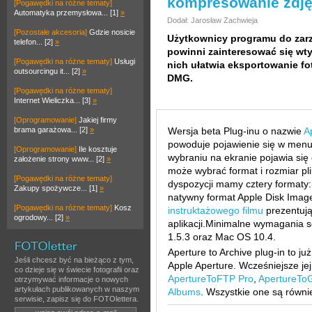
kompresowanie zdj
[Pogawędki na różne tematy]
Automatyka przemysłowa... [1]
»
Dodał: Jarosław Zachwieja
[Pozostałe akcesoria]
Gdzie nosicie
Użytkownicy programu do zarzą
telefon... [2]
»
powinni zainteresować się wt
[Pogawędki na różne tematy]
Usługi
nich ułatwia eksportowanie fo
outsourcingu it... [2]
»
DMG.
[Pogawędki na różne tematy]
Internet Wieliczka... [3]
»
[Oprogramowanie]
Jakiej firmy
brama garażowa... [2]
»
Wersja beta Plug-inu o nazwie
A
powoduje pojawienie się w men
[Oprogramowanie]
Ile kosztuje
wybraniu na ekranie pojawia się
założenie strony www... [2]
»
może wybrać format i rozmiar pl
[Pogawędki na różne tematy]
dyspozycji mamy cztery formaty: 
Zakupy spożywcze... [1]
»
natywny format Apple Disk Imag
[Pogawędki na różne tematy]
Kosz
instruktażowego filmu
prezentują
ogrodowy... [2]
»
aplikacji.Minimalne wymagania 
1.5.3 oraz Mac OS 10.4.
Aperture to Archive plug-in to ju
Jeśli chcesz być na bieżąco z tym,
Apple Aperture. Wcześniejsze jej
co dzieje się w świecie fotografii oraz
ApertureToFTP Pro
,
ApertureToG
otrzymywać informacje o nowych
artykułach publikowanych w naszym
Albums
. Wszystkie one są równi
serwisie, zapisz się do FOTOlettera.