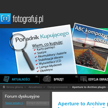
Strona główna
>
Aktualności
>
Oprogramowanie
>
Aperture to Archive plugin
Aperture to Archive
Gorące dyskusje »
Nowe tematy »