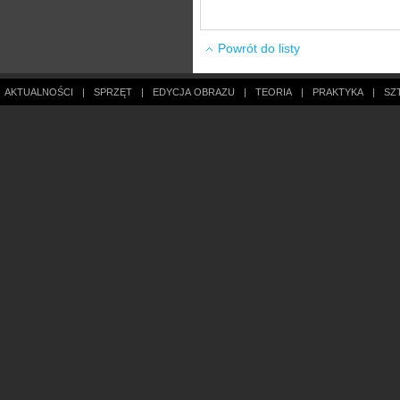
Powrót do listy
AKTUALNOŚCI
|
SPRZĘT
|
EDYCJA OBRAZU
|
TEORIA
|
PRAKTYKA
|
SZ