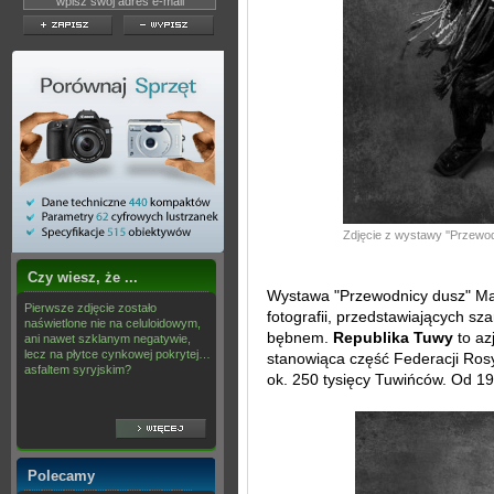
Zdjęcie z wystawy ''Przewod
Czy wiesz, że ...
Wystawa "Przewodnicy dusz" Mar
Pierwsze zdjęcie zostało
fotografii, przedstawiających s
naświetlone nie na celuloidowym,
bębnem.
Republika Tuwy
to az
ani nawet szklanym negatywie,
lecz na płytce cynkowej pokrytej…
stanowiąca część Federacji Rosyj
asfaltem syryjskim?
ok. 250 tysięcy Tuwińców. Od 1
Polecamy