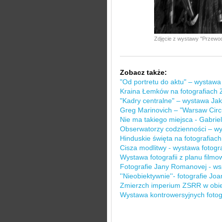
Zdjęcie z wystawy ''Przewod
Zobacz także:
"Od portretu do aktu" – wystawa
Kraina Łemków na fotografiach 
"Kadry centralne" – wystawa Ja
Greg Marinovich – "Warsaw Circ
Nie ma takiego miejsca - Gabrie
Obserwatorzy codzienności – w
Hinduskie święta na fotografiac
Cisza modlitwy - wystawa fotograf
Wystawa fotografii z planu film
Fotografie Jany Romanovej - wspó
''Nieobiektywnie''- fotografie Jo
Zmierzch imperium ZSRR w obie
Wystawa kontrowersyjnych fotogr