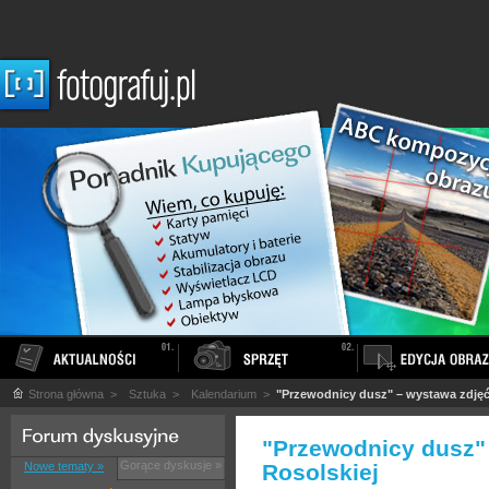
Strona główna
>
Sztuka
>
Kalendarium
>
"Przewodnicy dusz" – wystawa zdjęć
"Przewodnicy dusz"
Gorące dyskusje »
Nowe tematy »
Rosolskiej