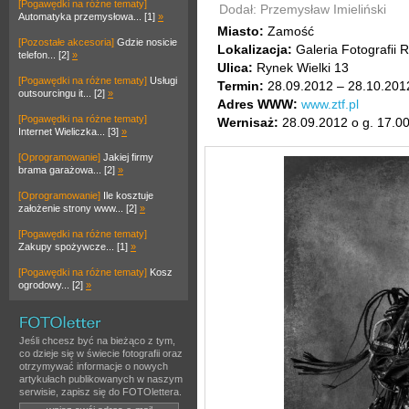
[Pogawędki na różne tematy]
Dodał: Przemysław Imieliński
Automatyka przemysłowa... [1]
»
Miasto:
Zamość
[Pozostałe akcesoria]
Gdzie nosicie
Lokalizacja:
Galeria Fotografii 
telefon... [2]
»
Ulica:
Rynek Wielki 13
[Pogawędki na różne tematy]
Usługi
Termin:
28.09.2012 – 28.10.201
outsourcingu it... [2]
»
Adres WWW:
www.ztf.pl
[Pogawędki na różne tematy]
Wernisaż:
28.09.2012 o g. 17.0
Internet Wieliczka... [3]
»
[Oprogramowanie]
Jakiej firmy
brama garażowa... [2]
»
[Oprogramowanie]
Ile kosztuje
założenie strony www... [2]
»
[Pogawędki na różne tematy]
Zakupy spożywcze... [1]
»
[Pogawędki na różne tematy]
Kosz
ogrodowy... [2]
»
Jeśli chcesz być na bieżąco z tym,
co dzieje się w świecie fotografii oraz
otrzymywać informacje o nowych
artykułach publikowanych w naszym
serwisie, zapisz się do FOTOlettera.