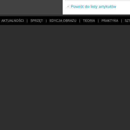
Powrót do listy artykułów
AKTUALNOŚCI
|
SPRZĘT
|
EDYCJA OBRAZU
|
TEORIA
|
PRAKTYKA
|
SZ