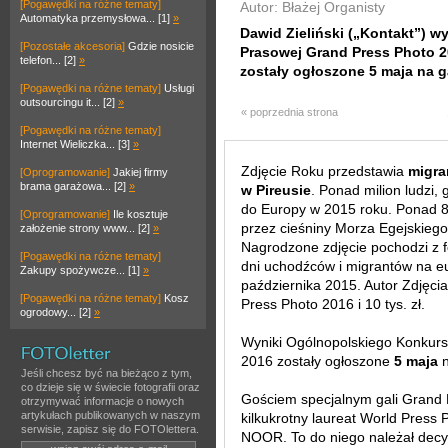
[Pogawędki na różne tematy]
Autor: Błażej Organisty
Automatyka przemysłowa... [1]
»
Dawid Zieliński („Kontakt”) w
[Pozostałe akcesoria]
Gdzie nosicie
Prasowej Grand Press Photo 2
telefon... [2]
»
zostały ogłoszone 5 maja na g
[Pogawędki na różne tematy]
Usługi
outsourcingu it... [2]
»
« poprzednia strona
[Pogawędki na różne tematy]
Internet Wieliczka... [3]
»
Zdjęcie Roku przedstawia
migra
[Oprogramowanie]
Jakiej firmy
brama garażowa... [2]
»
w Pireusie
. Ponad milion ludzi, 
do Europy w 2015 roku. Ponad 8
[Oprogramowanie]
Ile kosztuje
przez cieśniny Morza Egejskiego
założenie strony www... [2]
»
Nagrodzone zdjęcie pochodzi z 
[Pogawędki na różne tematy]
dni uchodźców i migrantów na eu
Zakupy spożywcze... [1]
»
października 2015. Autor Zdjęc
[Pogawędki na różne tematy]
Kosz
Press Photo 2016 i 10 tys. zł.
ogrodowy... [2]
»
Wyniki Ogólnopolskiego Konkurs
2016 zostały ogłoszone
5 maja
n
Jeśli chcesz być na bieżąco z tym,
co dzieje się w świecie fotografii oraz
Gościem specjalnym gali Grand 
otrzymywać informacje o nowych
artykułach publikowanych w naszym
kilkukrotny laureat World Press P
serwisie, zapisz się do FOTOlettera.
NOOR. To do niego należał decy