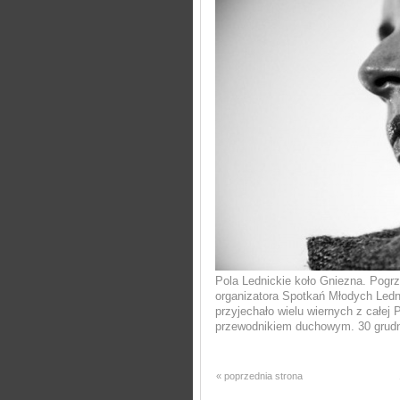
Pola Lednickie koło Gniezna. Pogr
organizatora Spotkań Młodych Led
przyjechało wielu wiernych z całej P
przewodnikiem duchowym. 30 grudn
« poprzednia strona