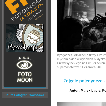
Bydgoszcz. Alpiniści z firmy Everes
myciem okien w wysokich budynkach
Uniwersyteckiego nr 1 im. dr Anton
superbohaterów. 11 czerwca 2015
Zdjęcie pojedyncze -
Autor: Marek Lapis, F
Kurs Fotografii Warszawa