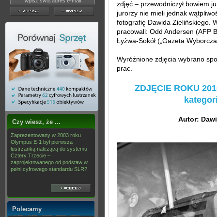
zdjęć – przewodniczył bowiem j
jurorzy nie mieli jednak wątpliwo
fotografię Dawida Zielińskiego.
pracowali: Odd Andersen (AFP B
Łyżwa-Sokół („Gazeta Wyborcza
Wyróżnione zdjęcia wybrano sp
prac.
ZDJĘCIE ROKU 2016 
katego
Autor: Dawi
Czy wiesz, że ...
Zaprezentowany w 2003 roku
Olympus E-1 był pierwszą
lustrzanką należącą do systemu
Cztery Trzecie –
zaprojektowanego od podstaw w
pełni cyfrowego standardu SLR?
Polecamy