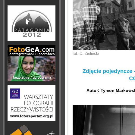
fot. D. Zieliński
Zdjęcie pojedyncze -
C
Autor: Tymon Markowsk