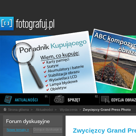
Strona główna
>
Aktualności
>
Wydarzenia
>
Zwycięzcy Grand Press Photo
Zwycięzcy Grand Pr
Gorące dyskusje »
Nowe tematy »