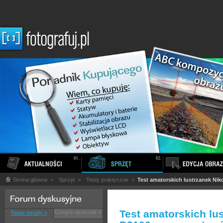
Strona główna
>
Sprzęt
>
Testy praktyczne
>
Test amatorskich lustrzanek Niko
Test amatorskich lus
Gorące dyskusje »
Nowe tematy »