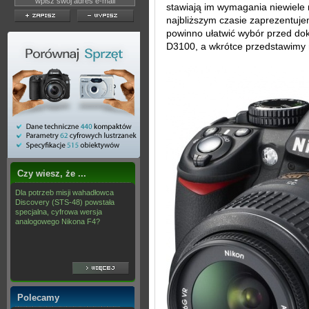
stawiają im wymagania niewiele 
najbliższym czasie zaprezentuje
powinno ułatwić wybór przed do
D3100, a wkrótce przedstawimy
Czy wiesz, że ...
Dla potrzeb misji wahadłowca
Discovery (STS-48) powstała
specjalna, cyfrowa wersja
analogowego Nikona F4?
Polecamy