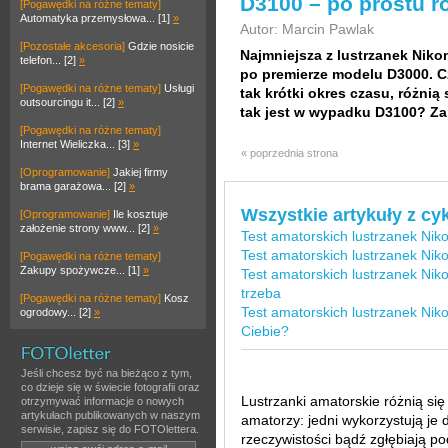
D3100 – po prostu r
[Pogawędki na różne tematy]
Automatyka przemysłowa... [1]
»
Autor: Marcin Pawlak
[Pozostałe akcesoria]
Gdzie nosicie
Najmniejsza z lustrzanek Nikon
telefon... [2]
»
po premierze modelu D3000. Cz
[Pogawędki na różne tematy]
Usługi
tak krótki okres czasu, różnią
outsourcingu it... [2]
»
tak jest w wypadku D3100? Za
[Pogawędki na różne tematy]
Internet Wieliczka... [3]
»
« poprzednia strona
[Oprogramowanie]
Jakiej firmy
brama garażowa... [2]
»
Wszystkie artykuły z cy
[Oprogramowanie]
Ile kosztuje
założenie strony www... [2]
»
Test amatorskich lustrzanek Niko
Test amatorskich lustrzanek Nik
[Pogawędki na różne tematy]
Zakupy spożywcze... [1]
»
Test amatorskich lustrzanek Niko
trzeba
[Pogawędki na różne tematy]
Kosz
Test amatorskich lustrzanek Nikon
ogrodowy... [2]
»
Ciebie?
Jeśli chcesz być na bieżąco z tym,
co dzieje się w świecie fotografii oraz
Lustrzanki amatorskie różnią się
otrzymywać informacje o nowych
artykułach publikowanych w naszym
amatorzy: jedni wykorzystują je
serwisie, zapisz się do FOTOlettera.
rzeczywistości bądź zgłębiają po