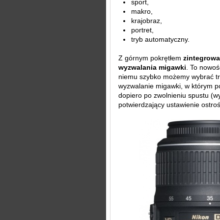
sport,
makro,
krajobraz,
portret,
tryb automatyczny.
Z górnym pokrętłem
zintegrowa
wyzwalania migawki
. To nowość
niemu szybko możemy wybrać try
wyzwalanie migawki, w którym p
dopiero po zwolnieniu spustu (w
potwierdzający ustawienie ostroś