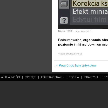
Nikon D3100 – menu retuszu
Podsumowując,
ergonomia obs
poziomie
i nikt nie powinien mi
« poprzednia strona
Powrót do listy artykułów
AKTUALNOŚCI
|
SPRZĘT
|
EDYCJA OBRAZU
|
TEORIA
|
PRAKTYKA
|
SZ