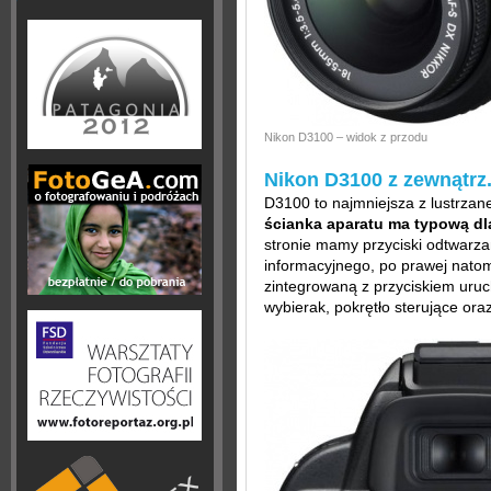
Nikon D3100 – widok z przodu
Nikon D3100 z zewnątrz.
D3100 to najmniejsza z lustrza
ścianka aparatu ma typową dl
stronie mamy przyciski odtwarza
informacyjnego, po prawej natom
zintegrowaną z przyciskiem uru
wybierak, pokrętło sterujące oraz