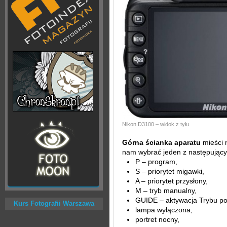
Nikon D3100 – widok z tyłu
Górna ścianka aparatu
mieści n
nam wybrać jeden z następujący
P – program,
S – priorytet migawki,
A – priorytet przysłony,
M – tryb manualny,
GUIDE – aktywacja Trybu po
Kurs Fotografii Warszawa
lampa wyłączona,
portret nocny,