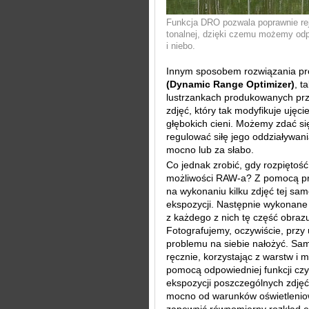
Funkcja DRO pozwala poprawnie rej
tonalnej, dzięki czemu możemy odpo
i niebo.
Innym sposobem rozwiązania prob
(Dynamic Range Optimizer)
, t
lustrzankach produkowanych prz
zdjęć, który tak modyfikuje ujęci
głębokich cieni. Możemy zdać si
regulować siłę jego oddziaływan
mocno lub za słabo.
Co jednak zrobić, gdy rozpiętoś
możliwości RAW-a? Z pomocą p
na wykonaniu kilku zdjęć tej sa
ekspozycji. Następnie wykonane 
z każdego z nich tę część obrazu,
Fotografujemy, oczywiście, przy 
problemu na siebie nałożyć. S
ręcznie, korzystając z warstw i
pomocą odpowiedniej funkcji czy 
ekspozycji poszczególnych zdję
mocno od warunków oświetleniow