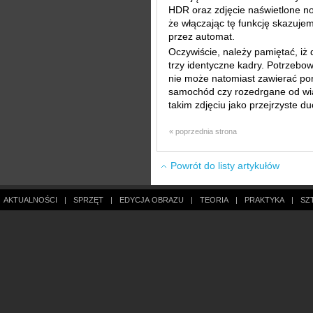
HDR oraz zdjęcie naświetlone n
że włączając tę funkcję skazuje
przez automat.
Oczywiście, należy pamiętać, iż
trzy identyczne kadry. Potrzeb
nie może natomiast zawierać por
samochód czy rozedrgane od wia
takim zdjęciu jako przejrzyste du
« poprzednia strona
Powrót do listy artykułów
AKTUALNOŚCI
|
SPRZĘT
|
EDYCJA OBRAZU
|
TEORIA
|
PRAKTYKA
|
SZ