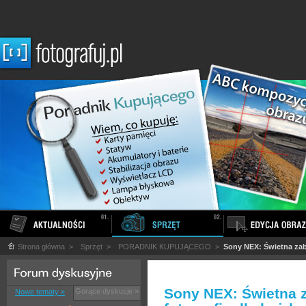
Strona główna
>
Sprzęt
>
PORADNIK KUPUJĄCEGO
>
Sony NEX: Świetna zab
Sony NEX: Świetna 
Gorące dyskusje »
Nowe tematy »