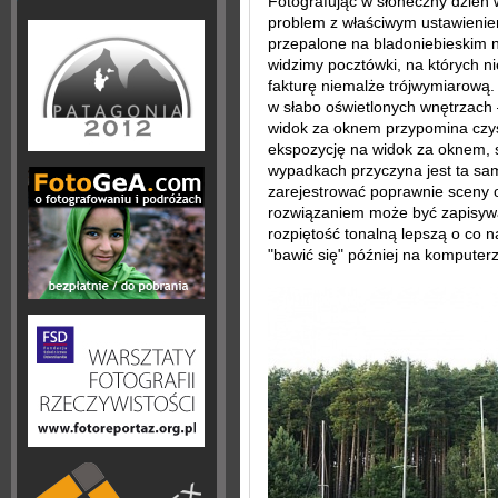
Fotografując w słoneczny dzie
problem z właściwym ustawienie
przepalone na bladoniebieskim 
widzimy pocztówki, na których n
fakturę niemalże trójwymiarową.
w słabo oświetlonych wnętrzach 
widok za oknem przypomina czys
ekspozycję na widok za oknem, 
wypadkach przyczyna jest ta sam
zarejestrować poprawnie sceny o
rozwiązaniem może być zapisywa
rozpiętość tonalną lepszą o co 
"bawić się" później na komput