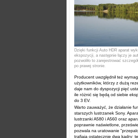
Dzięki funkcji Auto HDR aparat wyk
ekspozycji, a następnie łączy je a
pozwoliło to zarejestrować szczegó
po prawej stronie.
Producent uwzględnił też wymag
użytkowników, którzy z dużą rez
daje nam do dyspozycji pięć us
ile różnić się będą od siebie ek
do 3 EV.
Warto zauważyć, że działanie f
starszych lustrzanek Sony. Apar
lustrzanki A580 i A560 oraz apar
poprawnie naświetlone, przeświet
pozwala na uratowanie "przepal
trafiają ostatecznie dwa kadry: t