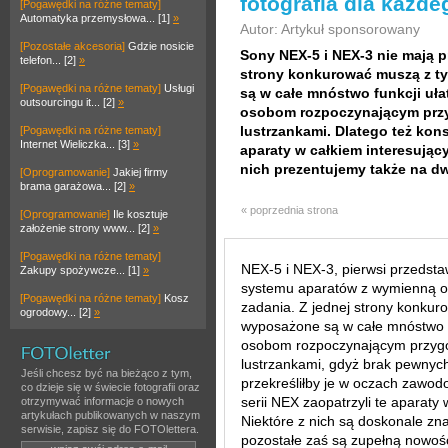
fotografia dla każde
[Pogawędki na różne tematy]
Automatyka przemysłowa... [1]
»
Autor: Artykuł sponsorowany
[Pozostałe akcesoria]
Gdzie nosicie
Sony NEX-5 i NEX-3 nie mają p
telefon... [2]
»
strony konkurować muszą z t
[Pogawędki na różne tematy]
Usługi
są w całe mnóstwo funkcji uła
outsourcingu it... [2]
»
osobom rozpoczynającym przygo
lustrzankami. Dlatego też kons
[Pogawędki na różne tematy]
Internet Wieliczka... [3]
»
aparaty w całkiem interesujący
nich prezentujemy także na 
[Oprogramowanie]
Jakiej firmy
brama garażowa... [2]
»
« poprzednia strona
[Oprogramowanie]
Ile kosztuje
założenie strony www... [2]
»
[Pogawędki na różne tematy]
NEX-5 i NEX-3, pierwsi przedst
Zakupy spożywcze... [1]
»
systemu aparatów z wymienną op
[Pogawędki na różne tematy]
Kosz
zadania. Z jednej strony konku
ogrodowy... [2]
»
wyposażone są w całe mnóstwo fu
osobom rozpoczynającym przygodę
lustrzankami, gdyż brak pewny
Jeśli chcesz być na bieżąco z tym,
przekreśliłby je w oczach zawod
co dzieje się w świecie fotografii oraz
serii NEX zaopatrzyli te aparaty 
otrzymywać informacje o nowych
artykułach publikowanych w naszym
Niektóre z nich są doskonale zn
serwisie, zapisz się do FOTOlettera.
pozostałe zaś są zupełną nowoś