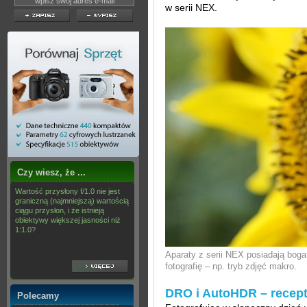
w serii NEX.
Czy wiesz, że ...
Wartość przysłony f/1.0 nie jest
graniczną (najmniejszą) wartością
ciągu przysłon, i że istnieją
obiektywy większej jasności niż
1:1.0?
Aparaty z serii NEX posiadają boga
fotografię – np. tryb zdjęć makro.
DRO i AutoHDR – recept
Polecamy