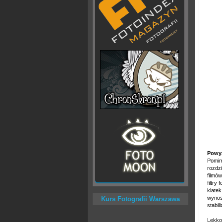
Powyż
Pomim
rozdzi
filmó
filtry
klate
wynos
Kurs Fotografii Warszawa
stabil
Lekko