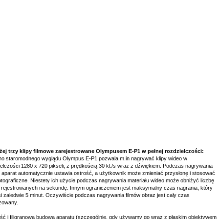
ej trzy klipy filmowe zarejestrowane Olympusem E-P1 w pełnej rozdzielczości:
o staromodnego wyglądu Olympus E-P1 pozwala m.in nagrywać klipy wideo w
elczości 1280 x 720 pikseli, z prędkością 30 kl./s wraz z dźwiękiem. Podczas nagrywania
w aparat automatycznie ustawia ostrość, a użytkownik może zmieniać przysłonę i stosować
 fotograficzne. Niestety ich użycie podczas nagrywania materiału wideo może obniżyć liczbę
k rejestrowanych na sekundę. Innym ograniczeniem jest maksymalny czas nagrania, który
i zaledwie 5 minut. Oczywiście podczas nagrywania filmów obraz jest cały czas
izowany.
ść i filigranowa budowa aparatu (szczególnie, gdy używamy go wraz z płaskim obiektywem