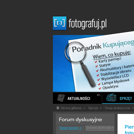
Strona główna
>
Sprzęt
>
Testy praktyczne
Pie
Gorące dyskusje »
Nowe tematy »
fot