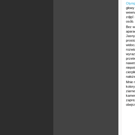
Olymp
głowy 
wewną
zdjęć 
osób.
Bez w
aparac
Jasny 
prosto
widoc
rozwi
wyrazu
przetw
nawet
niepot
cierp
nałoż
Mnie n
kolor
ziarn
kamer
zapre
obejrz