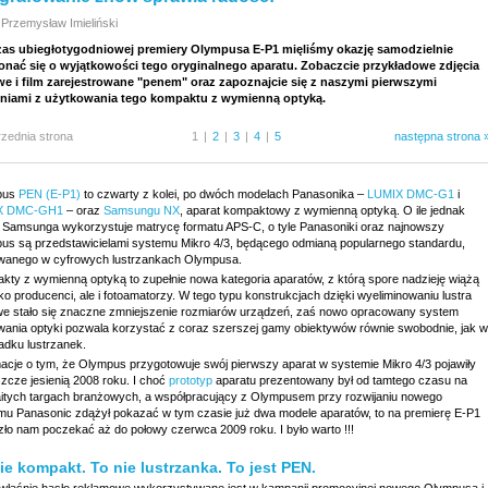
 Przemysław Imieliński
as ubiegłotygodniowej premiery Olympusa E-P1 mięliśmy okazję samodzielnie
onać się o wyjątkowości tego oryginalnego aparatu. Zobaczcie przykładowe zdjęcia
we i film zarejestrowane "penem" oraz zapoznajcie się z naszymi pierwszymi
niami z użytkowania tego kompaktu z wymienną optyką.
rzednia strona
1
|
2
|
3
|
4
|
5
następna strona 
pus
PEN (E-P1)
to czwarty z kolei, po dwóch modelach Panasonika –
LUMIX DMC-G1
i
X DMC-GH1
– oraz
Samsungu NX
, aparat kompaktowy z wymienną optyką. O ile jednak
 Samsunga wykorzystuje matrycę formatu APS-C, o tyle Panasoniki oraz najnowszy
us są przedstawicielami systemu Mikro 4/3, będącego odmianą popularnego standardu,
wanego w cyfrowych lustrzankach Olympusa.
kty z wymienną optyką to zupełnie nowa kategoria aparatów, z którą spore nadzieję wiążą
lko producenci, ale i fotoamatorzy. W tego typu konstrukcjach dzięki wyeliminowaniu lustra
we stało się znaczne zmniejszenie rozmiarów urządzeń, zaś nowo opracowany system
ania optyki pozwala korzystać z coraz szerszej gamy obiektywów równie swobodnie, jak w
adku lustrzanek.
macje o tym, że Olympus przygotowuje swój pierwszy aparat w systemie Mikro 4/3 pojawiły
szcze jesienią 2008 roku. I choć
prototyp
aparatu prezentowany był od tamtego czasu na
itych targach branżowych, a współpracujący z Olympusem przy rozwijaniu nowego
mu Panasonic zdążył pokazać w tym czasie już dwa modele aparatów, to na premierę E-P1
zło nam poczekać aż do połowy czerwca 2009 roku. I było warto !!!
ie kompakt. To nie lustrzanka. To jest PEN.