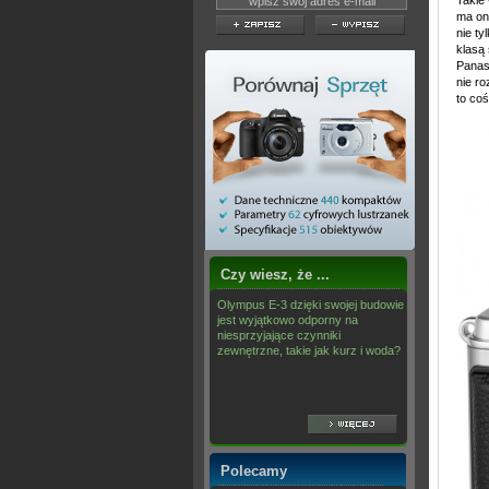
Takie
ma on
nie ty
klasą
Panas
nie r
to coś
Czy wiesz, że ...
Olympus E-3 dzięki swojej budowie
jest wyjątkowo odporny na
niesprzyjające czynniki
zewnętrzne, takie jak kurz i woda?
Polecamy