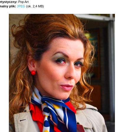
artystyczny:
Pop Art
nalny plik:
JPEG
(ok. 2,4 MB)