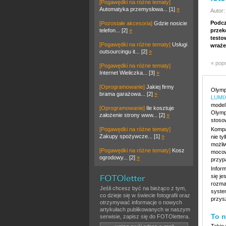
[Pogawędki na różne tematy]
Automatyka przemysłowa... [1]
»
Autor:
Podcz
[Pozostałe akcesoria]
Gdzie nosicie
telefon... [2]
»
przek
testo
[Pogawędki na różne tematy]
Usługi
wraże
outsourcingu it... [2]
»
« pop
[Pogawędki na różne tematy]
Internet Wieliczka... [3]
»
[Oprogramowanie]
Jakiej firmy
Olym
brama garażowa... [2]
»
LUMI
model
[Oprogramowanie]
Ile kosztuje
Olymp
założenie strony www... [2]
»
stoso
[Pogawędki na różne tematy]
Kompa
Zakupy spożywcze... [1]
»
nie ty
możli
[Pogawędki na różne tematy]
Kosz
mocow
ogrodowy... [2]
»
przyp
Infor
się je
rozma
Jeśli chcesz być na bieżąco z tym,
syste
co dzieje się w świecie fotografii oraz
przys
otrzymywać informacje o nowych
artykułach publikowanych w naszym
To n
serwisie, zapisz się do FOTOlettera.