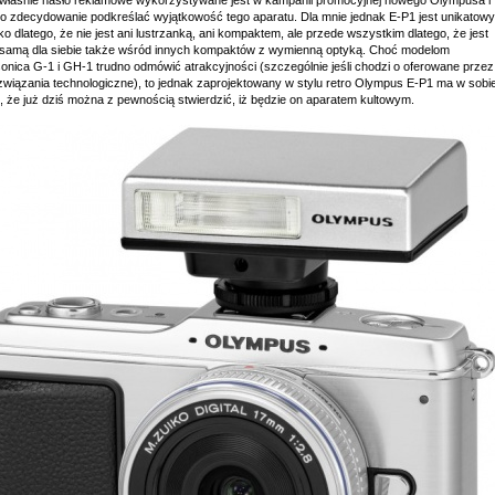
 właśnie hasło reklamowe wykorzystywane jest w kampanii promocyjnej nowego Olympusa i
o zdecydowanie podkreślać wyjątkowość tego aparatu. Dla mnie jednak E-P1 jest unikatowy
lko dlatego, że nie jest ani lustrzanką, ani kompaktem, ale przede wszystkim dlatego, że jest
 samą dla siebie także wśród innych kompaktów z wymienną optyką. Choć modelom
onica G-1 i GH-1 trudno odmówić atrakcyjności (szczególnie jeśli chodzi o oferowane przez
ozwiązania technologiczne), to jednak zaprojektowany w stylu retro Olympus E-P1 ma w sobi
, że już dziś można z pewnością stwierdzić, iż będzie on aparatem kultowym.