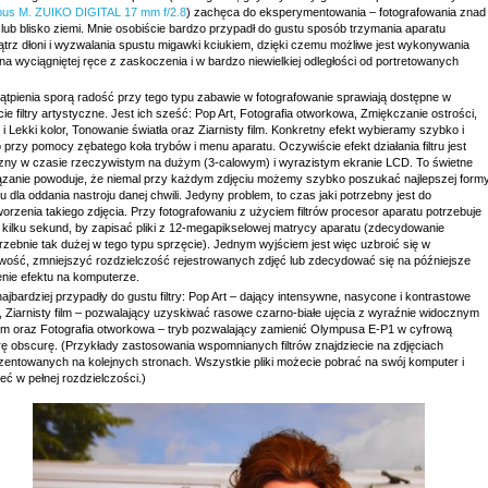
us M. ZUIKO DIGITAL 17 mm f/2.8
) zachęca do eksperymentowania – fotografowania znad
lub blisko ziemi. Mnie osobiście bardzo przypadł do gustu sposób trzymania aparatu
trz dłoni i wyzwalania spustu migawki kciukiem, dzięki czemu możliwe jest wykonywania
na wyciągniętej ręce z zaskoczenia i w bardzo niewielkiej odległości od portretowanych
ątpienia sporą radość przy tego typu zabawie w fotografowanie sprawiają dostępne w
ie filtry artystyczne. Jest ich sześć: Pop Art, Fotografia otworkowa, Zmiękczanie ostrości,
i Lekki kolor, Tonowanie światła oraz Ziarnisty film. Konkretny efekt wybieramy szybko i
 przy pomocy zębatego koła trybów i menu aparatu. Oczywiście efekt działania filtru jest
zny w czasie rzeczywistym na dużym (3-calowym) i wyrazistym ekranie LCD. To świetne
ązanie powoduje, że niemal przy każdym zdjęciu możemy szybko poszukać najlepszej form
 dla oddania nastroju danej chwili. Jedyny problem, to czas jaki potrzebny jest do
orzenia takiego zdjęcia. Przy fotografowaniu z użyciem filtrów procesor aparatu potrzebuje
 kilku sekund, by zapisać pliki z 12-megapikselowej matrycy aparatu (zdecydowanie
rzebnie tak dużej w tego typu sprzęcie). Jednym wyjściem jest więc uzbroić się w
liwość, zmniejszyć rozdzielczość rejestrowanych zdjęć lub zdecydować się na późniejsze
enie efektu na komputerze.
ajbardziej przypadły do gustu filtry: Pop Art – dający intensywne, nasycone i kontrastowe
y, Ziarnisty film – pozwalający uzyskiwać rasowe czarno-białe ujęcia z wyraźnie widocznym
em oraz Fotografia otworkowa – tryb pozwalający zamienić Olympusa E-P1 w cyfrową
ę obscurę. (Przykłady zastosowania wspomnianych filtrów znajdziecie na zdjęciach
zentowanych na kolejnych stronach. Wszystkie pliki możecie pobrać na swój komputer i
eć w pełnej rozdzielczości.)