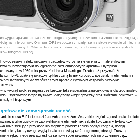
am wygląd aparatu sprawia, że nikt, kogo zapytamy o pozwolenie na zrobienie mu zdjęcia, z
ścią nam nie odmówi. Olympus E-P1 wzbudza sympatię i sam z siebie wywołuje uśmiech n
ach portretowanych. Właśnie to sprawi, że stanie się on ulubionym aparatem wszystkich
ików fotografii ulicznej.
 nowoczesnych elektronicznych gadżetów wyróżnia się on prostym, ale stylowym
ictwem, nawiązującym do legendarnej serii analogowych aparatów Olympusa
jektowanych w 1959 roku przez Yoshihisa Maitani'ego. Trzeba też przyznać, że
ktantom E-P1 udało się połączyć tę klasyczną formę korpusu z pozostałymi elementami i
iskami niezbędnymi we współczesnym aparacie cyfrowym w sposób niezwykle
akowany.
owny wygląd podkreślają jeszcze bardziej także specjalnie zaprojektowane dla tego modelu
oria – stylizowana lampa błyskowa, dołączany wizjer optyczny oraz skórzane pokrowce w
ze białym i brązowym.
ografowanie znów sprawia radość
anie korpusu E-P1 nie budzi żadnych zastrzeżeń. Wszystkie części są doskonale do siebi
owane, a takie gustownie zaprojektowane elementy, jak zębate koło zmiany trybów czy
owa rolka sterująca przysłoną lub stopniem powiększeniem poglądu zdjęcia, dodają
eniu nie tylko stylowego wyglądu, ale poprawiają także ergonomię obsługi. Zresztą
anie w rękach tego aparatu jest już samo w sobie pewnego rodzaju przyjemnością...