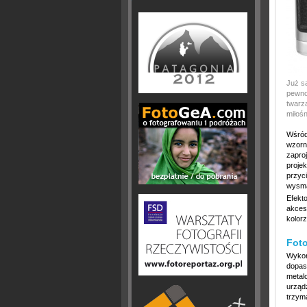
Już s
pewno
twarz
miłośn
Wśród
wzorn
zapro
proje
przyc
wysm
Efekt
akces
kolor
Fot
Wykon
dopas
metal
urządz
trzym