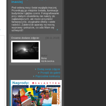
inaczej
Pod osłoną nocy świat wygląda inaczej.
Przenikają go miejskie światła, iluminacje
budynków i głębia czerni. Fotografowanie
przy słabym oświetleniu nie należy do
najłatwiejszych, ale może przynieść
fantastyczne, oryginalne efekty i wiele
radości. Zabierzcie aparaty na nocną
wyprawę i pokażcie, co uda Wam się
»
uchwycić!
Ostatnio dodane zdjęcie:
[30.11.2018]
Autor:
Ilona
Idzikowska
Dodaj swoje zdjęcie
Przejdź do galerii
Poprzednie konkursy