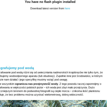
You have no flash plugin installed
Download latest version from
here
ografujemy pod wodą
rafowanie pod wodą różni się od uwieczniania nadmorskich krajobrazów nie tylko tym, że
ebujemy wodoodpornego aparatu (lub obudowy). Zupełnie inne jest środowisko, w którym
dzie nam działać i jego specyfikę musimy wziąć pod uwagę.
e wszystkim
ogranicza nas przejrzystość wody
. Z tego powodu raczej zapomnijmy o
afowaniu w większości polskich jezior – ich woda jest zbyt mało przejrzysta. Dużo
czniejszym terenem do podwodnej fotografii są ciepłe morza – znikoma ilość planktonu
uje, że bez problemu można uzyskać wielometrową, dobrą widoczność.