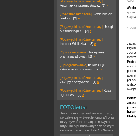
Autor:
[Pogawędki na różne tematy]
Automatyka przemysłowa... [1]
»
Wodoo
sposo
[Pozostałe akcesoria]
Gdzie nosicie
na pl
telefon... [2]
»
[Pogawędki na różne tematy]
Usługi
« pop
outsourcingu it... [2]
»
[Pogawędki na różne tematy]
Jadąc
Internet Wieliczka... [3]
»
Piękn
[Oprogramowanie]
Jakiej firmy
Jednak
brama garażowa... [2]
»
metró
Próba
[Oprogramowanie]
Ile kosztuje
apara
założenie strony www... [2]
»
podmo
aparat
[Pogawędki na różne tematy]
przeds
Zakupy spożywcze... [1]
»
wytrz
owej 
[Pogawędki na różne tematy]
Kosz
ogrodowy... [2]
»
Poniż
apara
jedna
basen
Jeśli chcesz być na bieżąco z tym,
Efekt
co dzieje się w świecie fotografii oraz
otrzymywać informacje o nowych
artykułach publikowanych w naszym
serwisie, zapisz się do FOTOlettera.