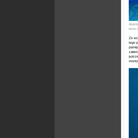
Apara
temu 
Ze wz
tego 
pamię
załam
potrz
monto