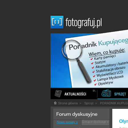
Strona główna
>
Sprzęt
>
PORADNIK KUPU
Oly
Gorące dyskusje »
Nowe tematy »