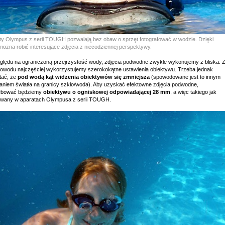
ty Olympus z serii TOUGH pozwalają bez obaw o sprzęt fotografować w wodzie. Dzięki
można robić interesujące zdjęcia z niecodziennej perspektywy.
ględu na ograniczoną przejrzystość wody, zdjęcia podwodne zwykle wykonujemy z bliska. 
powodu najczęściej wykorzystujemy szerokokątne ustawienia obiektywu. Trzeba jednak
tać, że
pod wodą kąt widzenia obiektywów się zmniejsza
(spowodowane jest to innym
aniem światła na granicy szkło/woda). Aby uzyskać efektowne zdjęcia podwodne,
ebować będziemy
obiektywu o ogniskowej odpowiadającej 28 mm
, a więc takiego jak
wany w aparatach Olympusa z serii TOUGH.