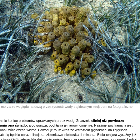
e morza ze względu na dużą przejrzystość wody są idealnym miejscem na fotograficzne
m nie koniec problemów sprawianych przez wodę. Znacznie
silniej niż powietrze
ania ona światło
, a co gorsza, pochłania je nierównomiernie. Najsilniej pochłaniana jest
ona i żółta część widma. Powoduje to, iż wraz ze wzrostem głębokości na zdjęciach
ać się będzie coraz silniejsza, zielonkawo-niebieska dominanta. Efekt ten jest wyraźny już
ębokości 2-3 metrów. Nie dajmy się zwieść temu, że sami widzimy barwy poprawnie! Ludzki