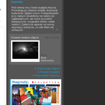
inaczej
Pod osłoną nocy świat wygląda inaczej.
y
Przenikają go miejskie światła, iluminacje
budynków i głębia czerni. Fotografowanie
przy słabym oświetleniu nie należy do
najłatwiejszych, ale może przynieść
»
fantastyczne, oryginalne efekty i wiele
radości. Zabierzcie aparaty na nocną
wyprawę i pokażcie, co uda Wam się
uchwycić!
.
Ostatnio dodane zdjęcie:
[30.11.2018]
Autor:
Ilona
Idzikowska
Dodaj swoje zdjęcie
Przejdź do galerii
Poprzednie konkursy