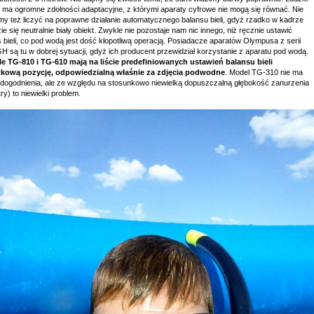
 ma ogromne zdolności adaptacyjne, z którymi aparaty cyfrowe nie mogą się równać. Nie
y też liczyć na poprawne działanie automatycznego balansu bieli, gdyż rzadko w kadrze
ie się neutralnie biały obiekt. Zwykle nie pozostaje nam nic innego, niż ręcznie ustawić
 bieli, co pod wodą jest dość kłopotliwą operacją. Posiadacze aparatów Olympusa z serii
 są tu w dobrej sytuacji, gdyż ich producent przewidział korzystanie z aparatu pod wodą.
e TG-810 i TG-610 mają na liście predefiniowanych ustawień balansu bieli
kową pozycję, odpowiedzialną właśnie za zdjęcia podwodne
. Model TG-310 nie ma
udogodnienia, ale ze względu na stosunkowo niewielką dopuszczalną głębokość zanurzenia
ry) to niewielki problem.