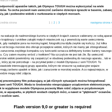
 Marcin Pawlak
dporność aparatów takich, jak Olympus TOUGH można wykorzystać na wiele
bów. Ta cecha pozwoli nam uwiecznić zarówno dziecięce igraszki w basenie, zabaw
aży, jak i podwodne widoki z nurkowania w ciepłych morzach.
rzednia strona
1
|
2
|
3
następna strona 
 na wakacje do nadmorskiego kurortu w ciepłych krajach zawsze zabieramy ze sobą aparat
e krajobrazy i urokliwe zakątki małych miasteczek są z pewnością warte uwiecznienia.
, gdy nadejdzie pora na morską kąpiel, fotograficzna idylla zwykle się kończy. Już kilka
w od brzegu morskie dno oferuje przepiękne widoki, których nie mamy jak sfotografować.
 zanurzenia zwykłego kompaktu czy lustrzanki oznacza definitywny koniec kariery naszego
tu. Czy zatem musimy wrócić z kwitkiem? Na szczęście nie jest tak źle. By uwiecznić
rskie widoki powinniśmy się zaopatrzyć w obudowę podwodną do naszego aparatu... lub w
, który jej nie potrzebuje – na przykład jeden z modeli Olympusa z serii TOUGH. To
tawiciele interesującej grupy aparatów, którym nie straszne są wakacyjne wojaże:
ymają zarówno upadek w błoto, jak i zanurzenie w morskiej wodzie. A co najważniejsze, w
wodzie mogą robić zdjęcia.
ej prezentujemy film pokazujący, w jak różnych sytuacjach można fotografować
tami serii TOUGH. Woda to środowisko niesprzyjające urządzeniom elektronicznym,
k te wyjątkowe modele Olympusa pozwolą Wam robić zdjęcia w przydomowym
ie, w aquaparku, w płytkich wodach ciepłych mórz, a nawet w "głębinach" oceanów.
y oceńcie sami.
Flash version 9,0 or greater is required