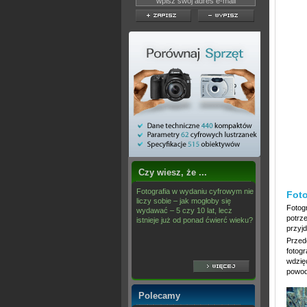
Czy wiesz, że ...
Fotografia w wydaniu cyfrowym nie
Fot
liczy sobie – jak mogłoby się
Fotog
wydawać – 5 czy 10 lat, lecz
potrz
istnieje już od ponad ćwierć wieku?
przyj
Przed
fotogr
wdzię
powod
Polecamy