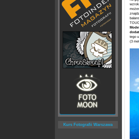
wzrok
możem
znajdz
balans
TOUGH
Model
dodat
tego 
(3 met
Kurs Fotografii Warszawa