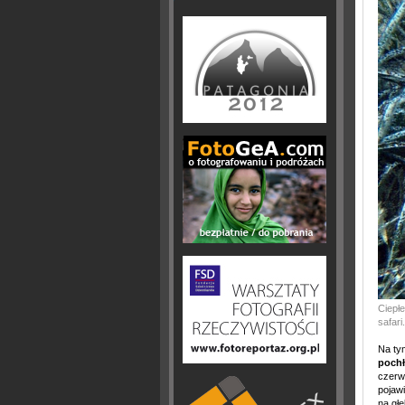
Ciepł
safari.
Na ty
pochł
czerw
pojawi
na gł