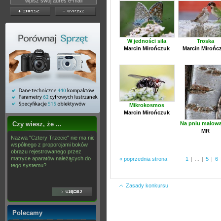
W jedności siła
Troska
Marcin Mirończuk
Marcin Mirońc
Mikrokosmos
Marcin Mirończuk
Czy wiesz, że ...
Na pniu malow
MR
Nazwa "Cztery Trzecie" nie ma nic
wspólnego z proporcjami boków
obrazu rejestrowanego przez
matryce aparatów należących do
« poprzednia strona
1
|
...
|
5
|
6
tego systemu?
Zasady konkursu
Polecamy