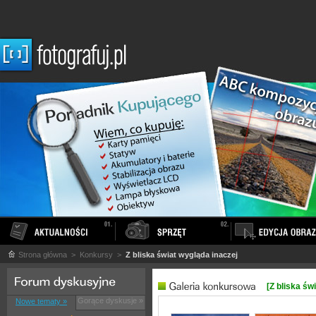
Strona główna
> Konkursy >
Z bliska świat wygląda inaczej
[Z bliska św
Gorące dyskusje »
Nowe tematy »