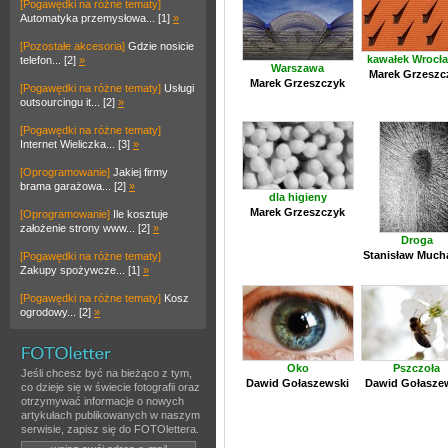
[Pogawędki na różne tematy]
Automatyka przemysłowa... [1]
»
[Pozostałe akcesoria]
Gdzie nosicie
kawałek Wrocł
telefon... [2]
»
Warszawa
Marek Grzeszc
Marek Grzeszczyk
[Pogawędki na różne tematy]
Usługi
outsourcingu it... [2]
»
[Pogawędki na różne tematy]
Internet Wieliczka... [3]
»
[Oprogramowanie]
Jakiej firmy
brama garażowa... [2]
»
dla higieny
Marek Grzeszczyk
[Oprogramowanie]
Ile kosztuje
założenie strony www... [2]
»
Droga
Stanisław Mucha
[Pogawędki na różne tematy]
Zakupy spożywcze... [1]
»
[Pogawędki na różne tematy]
Kosz
ogrodowy... [2]
»
Oko
Pszczoła
Jeśli chcesz być na bieżąco z tym,
Dawid Gołaszewski
Dawid Gołasze
co dzieje się w świecie fotografii oraz
otrzymywać informacje o nowych
artykułach publikowanych w naszym
serwisie, zapisz się do FOTOlettera.