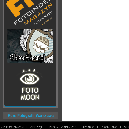
Kurs Fotografii Warszawa
AKTUALNOŚCI
|
SPRZĘT
|
EDYCJA OBRAZU
|
TEORIA
|
PRAKTYKA
|
SZ