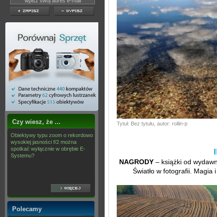
Czy wiesz, że ...
Tytuł: Bez tytułu, autor: rollin-p
Obiektywy typu zoom o rekordowo
wysokiej jasności f/2 można
spotkać wyłącznie w obrębie E-
Systemu?
NAGRODY
– książki od wydawn
Światło w fotografii. Magia
Polecamy