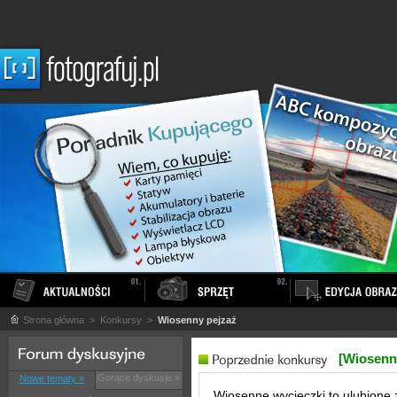
Strona główna
> Konkursy >
Wiosenny pejzaż
[Wiosenn
Gorące dyskusje »
Nowe tematy »
Wiosenne wycieczki to ulubione 