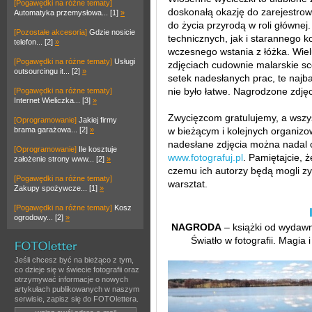
[Pogawędki na różne tematy]
doskonałą okazję do zarejestrow
Automatyka przemysłowa... [1]
»
do życia przyrodą w roli główne
[Pozostałe akcesoria]
Gdzie nosicie
technicznych, jak i starannego
telefon... [2]
»
wczesnego wstania z łóżka. Wie
[Pogawędki na różne tematy]
Usługi
zdjęciach cudownie malarskie sc
outsourcingu it... [2]
»
setek nadesłanych prac, te najba
nie było łatwe. Nagrodzone zdjęc
[Pogawędki na różne tematy]
Internet Wieliczka... [3]
»
Zwycięzcom gratulujemy, a wszy
[Oprogramowanie]
Jakiej firmy
brama garażowa... [2]
»
w bieżącym i kolejnych organiz
nadesłane zdjęcia można nadal o
[Oprogramowanie]
Ile kosztuje
www.fotografuj.pl
. Pamiętajcie, 
założenie strony www... [2]
»
czemu ich autorzy będą mogli z
[Pogawędki na różne tematy]
warsztat.
Zakupy spożywcze... [1]
»
[Pogawędki na różne tematy]
Kosz
ogrodowy... [2]
»
NAGRODA
– książki od wydawn
Światło w fotografii. Magia
Jeśli chcesz być na bieżąco z tym,
co dzieje się w świecie fotografii oraz
otrzymywać informacje o nowych
artykułach publikowanych w naszym
serwisie, zapisz się do FOTOlettera.