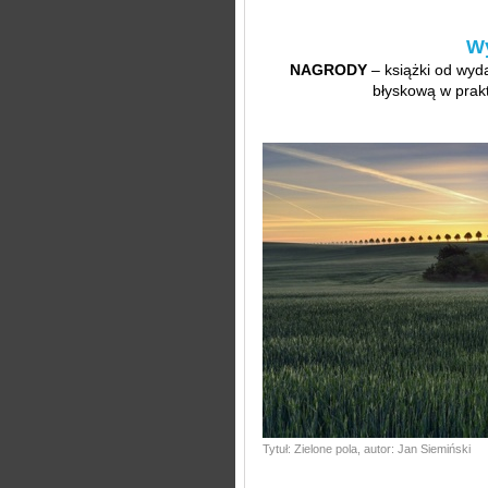
Wy
NAGRODY
– książki od wyd
błyskową w prakt
Tytuł: Zielone pola, autor: Jan Siemiński