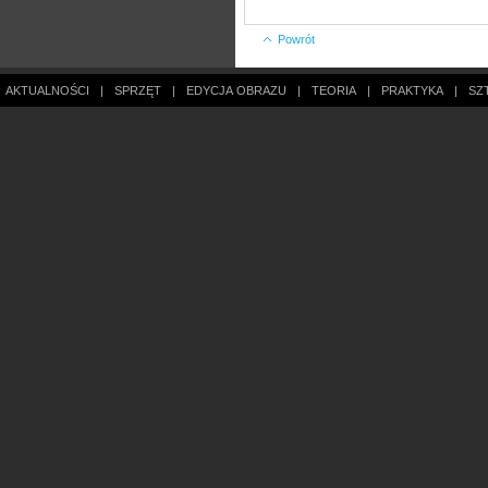
Powrót
AKTUALNOŚCI
|
SPRZĘT
|
EDYCJA OBRAZU
|
TEORIA
|
PRAKTYKA
|
SZ