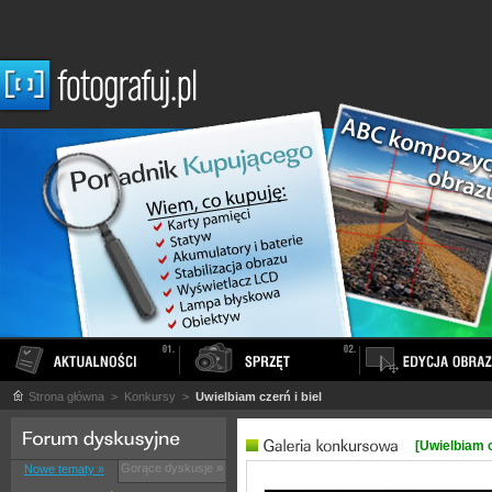
Strona główna
> Konkursy >
Uwielbiam czerń i biel
[Uwielbiam c
Gorące dyskusje »
Nowe tematy »