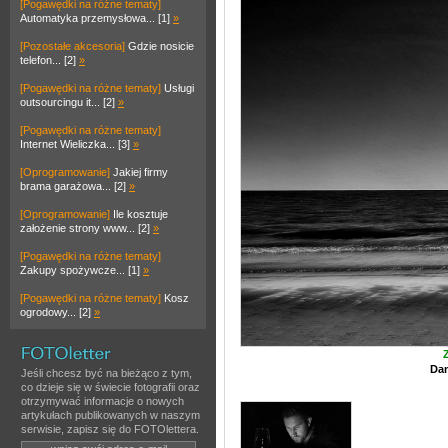
[Pogawędki na różne tematy]
Automatyka przemysłowa... [1]
»
[Pozostałe akcesoria]
Gdzie nosicie
telefon... [2]
»
[Pogawędki na różne tematy]
Usługi
outsourcingu it... [2]
»
[Pogawędki na różne tematy]
Internet Wieliczka... [3]
»
[Oprogramowanie]
Jakiej firmy
brama garażowa... [2]
»
[Oprogramowanie]
Ile kosztuje
założenie strony www... [2]
»
[Pogawędki na różne tematy]
Zakupy spożywcze... [1]
»
[Pogawędki na różne tematy]
Kosz
ogrodowy... [2]
»
Z
Dan
Jeśli chcesz być na bieżąco z tym,
co dzieje się w świecie fotografii oraz
otrzymywać informacje o nowych
artykułach publikowanych w naszym
serwisie, zapisz się do FOTOlettera.