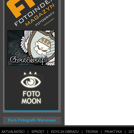
Kurs Fotografii Warszawa
AKTUALNOŚCI
|
SPRZĘT
|
EDYCJA OBRAZU
|
TEORIA
|
PRAKTYKA
|
SZ