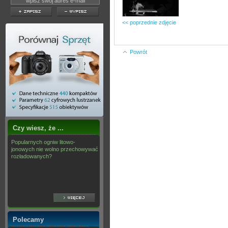
<< poprzednie zdjęcie
Powrót
Czy wiesz, że ...
Popularnych ogniw litowo-
jonowych nie wolno przechowywać
rozładowanych?
Polecamy