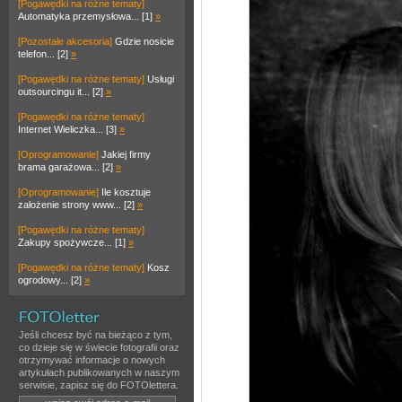
[Pogawędki na różne tematy]
Automatyka przemysłowa... [1]
»
[Pozostałe akcesoria]
Gdzie nosicie
telefon... [2]
»
[Pogawędki na różne tematy]
Usługi
outsourcingu it... [2]
»
[Pogawędki na różne tematy]
Internet Wieliczka... [3]
»
[Oprogramowanie]
Jakiej firmy
brama garażowa... [2]
»
[Oprogramowanie]
Ile kosztuje
założenie strony www... [2]
»
[Pogawędki na różne tematy]
Zakupy spożywcze... [1]
»
[Pogawędki na różne tematy]
Kosz
ogrodowy... [2]
»
Jeśli chcesz być na bieżąco z tym,
co dzieje się w świecie fotografii oraz
otrzymywać informacje o nowych
artykułach publikowanych w naszym
serwisie, zapisz się do FOTOlettera.