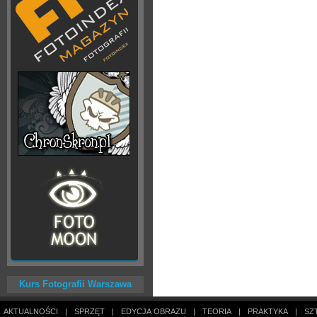
Kurs Fotografii Warszawa
AKTUALNOŚCI
|
SPRZĘT
|
EDYCJA OBRAZU
|
TEORIA
|
PRAKTYKA
|
SZ