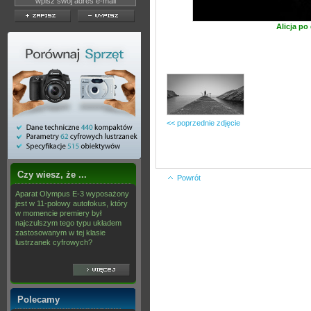
Alicja po 
<< poprzednie zdjęcie
Czy wiesz, że ...
Powrót
Aparat Olympus E-3 wyposażony
jest w 11-polowy autofokus, który
w momencie premiery był
najczulszym tego typu układem
zastosowanym w tej klasie
lustrzanek cyfrowych?
Polecamy