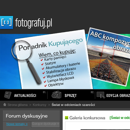
Strona główna
> Konkursy >
Świat w odcieniach szarości
[Świat w odc
Gorące dyskusje »
Nowe tematy »