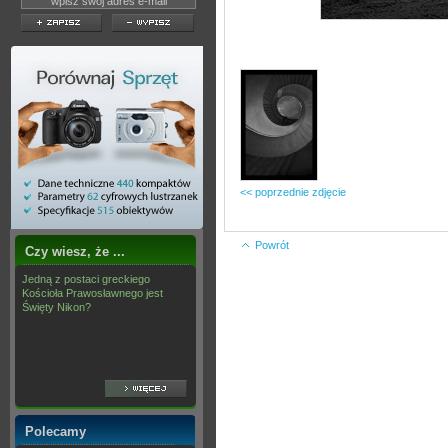
<< poprzednie zdjęcie
Powrót
Czy wiesz, że ...
Jedną z postaci greckiego
Kościoła Prawosławnego jest
Święty Nikon?
Polecamy