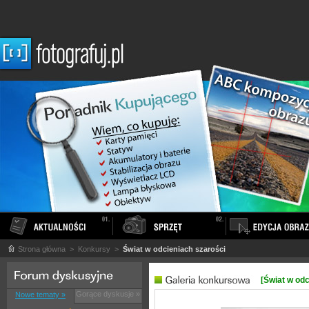
Strona główna
> Konkursy >
Świat w odcieniach szarości
[Świat w odc
Gorące dyskusje »
Nowe tematy »