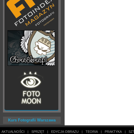
Kurs Fotografii Warszawa
AKTUALNOŚCI
|
SPRZĘT
|
EDYCJA OBRAZU
|
TEORIA
|
PRAKTYKA
|
SZ