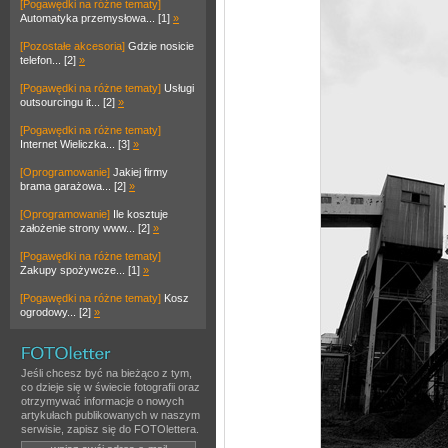
[Pogawędki na różne tematy]
Automatyka przemysłowa... [1]
»
[Pozostałe akcesoria]
Gdzie nosicie
telefon... [2]
»
[Pogawędki na różne tematy]
Usługi
outsourcingu it... [2]
»
[Pogawędki na różne tematy]
Internet Wieliczka... [3]
»
[Oprogramowanie]
Jakiej firmy
brama garażowa... [2]
»
[Oprogramowanie]
Ile kosztuje
założenie strony www... [2]
»
[Pogawędki na różne tematy]
Zakupy spożywcze... [1]
»
[Pogawędki na różne tematy]
Kosz
ogrodowy... [2]
»
Jeśli chcesz być na bieżąco z tym,
co dzieje się w świecie fotografii oraz
otrzymywać informacje o nowych
artykułach publikowanych w naszym
serwisie, zapisz się do FOTOlettera.