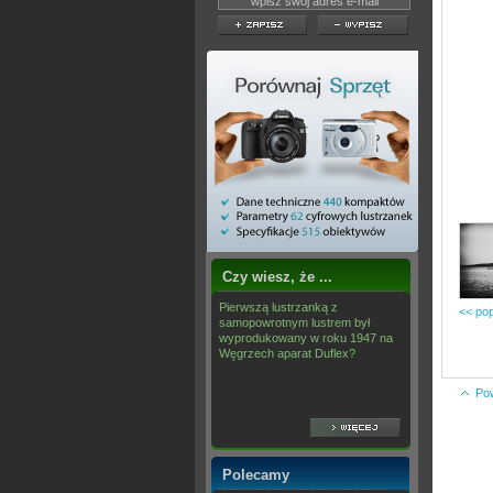
Czy wiesz, że ...
Pierwszą lustrzanką z
<< pop
samopowrotnym lustrem był
wyprodukowany w roku 1947 na
Węgrzech aparat Duflex?
Po
Polecamy