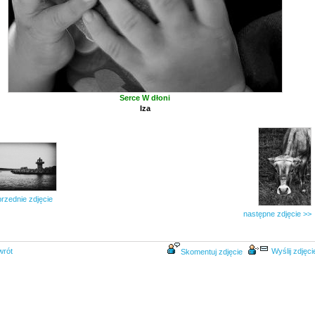
Serce W dłoni
Iza
rzednie zdjęcie
następne zdjęcie >>
wrót
Wyślij zdjęci
Skomentuj zdjęcie