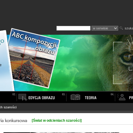
szuka
ch szarości
[Świat w odcieniach szarości]