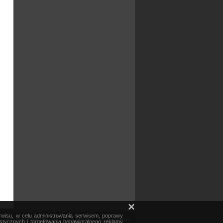
×
erwisu, w celu administrowania serwisem, poprawy
mapa serwisu
reklama
kontakt
ystycznych i targetowania behawioralnego reklamy