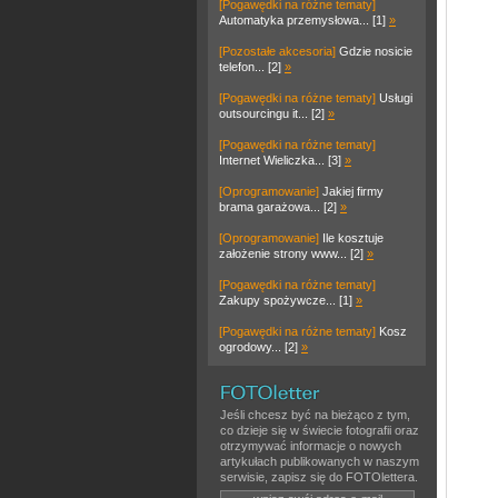
[Pogawędki na różne tematy]
Automatyka przemysłowa... [1]
»
[Pozostałe akcesoria]
Gdzie nosicie
telefon... [2]
»
[Pogawędki na różne tematy]
Usługi
outsourcingu it... [2]
»
[Pogawędki na różne tematy]
Internet Wieliczka... [3]
»
[Oprogramowanie]
Jakiej firmy
brama garażowa... [2]
»
[Oprogramowanie]
Ile kosztuje
założenie strony www... [2]
»
[Pogawędki na różne tematy]
Zakupy spożywcze... [1]
»
[Pogawędki na różne tematy]
Kosz
ogrodowy... [2]
»
Jeśli chcesz być na bieżąco z tym,
co dzieje się w świecie fotografii oraz
otrzymywać informacje o nowych
artykułach publikowanych w naszym
serwisie, zapisz się do FOTOlettera.