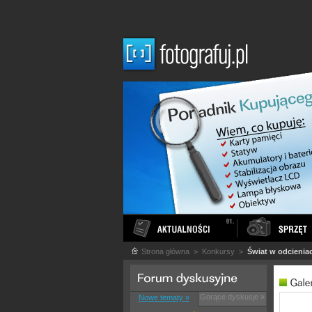
Strona główna
> Konkursy >
Świat w odcienia
Gorące dyskusje »
Nowe tematy »