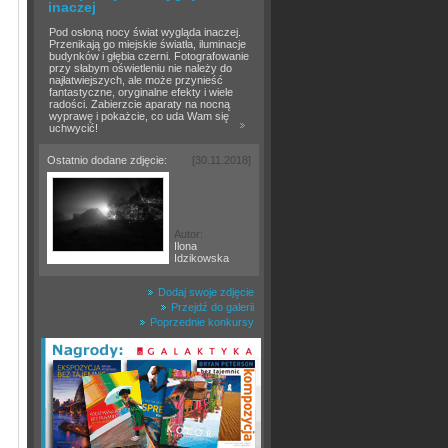
inaczej
Pod osłoną nocy świat wygląda inaczej.
Przenikają go miejskie światła, iluminacje
budynków i głębia czerni. Fotografowanie
przy słabym oświetleniu nie należy do
najłatwiejszych, ale może przynieść
fantastyczne, oryginalne efekty i wiele
radości. Zabierzcie aparaty na nocną
wyprawę i pokażcie, co uda Wam się
uchwycić!
Ostatnio dodane zdjęcie:
[30.11.2018]
Autor:
Ilona
Idzikowska
Dodaj swoje zdjęcie
Przejdź do galerii
Poprzednie konkursy