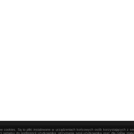
ków cookies. Są to pliki instalowane w urządzeniach końcowych osób korzystających z s
|
TEORIA
|
PRAKTYKA
|
SZTUKA
i serwisu do preferencji użytkownika, utrzymania sesji użytkownika oraz dla celów stat