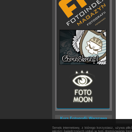
Kurs Fotografii Warszawa
Serwis internetowy, z którego korzystasz, używa pli
AKTUALNOŚCI
|
SPRZĘT
|
EDYCJA OBRAZU
jakości świadczonych usług w tym dostosowania treśc