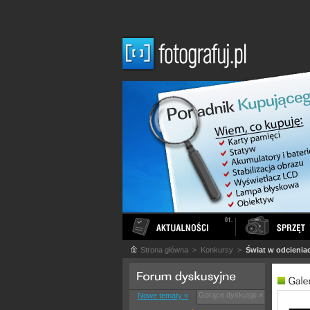
Strona główna
> Konkursy >
Świat w odcienia
Gorące dyskusje »
Nowe tematy »