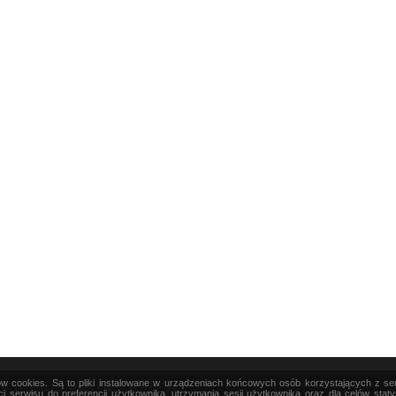
ków cookies. Są to pliki instalowane w urządzeniach końcowych osób korzystających z s
|
TEORIA
|
PRAKTYKA
|
SZTUKA
i serwisu do preferencji użytkownika, utrzymania sesji użytkownika oraz dla celów stat