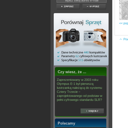
<< pop
Po
Czy wiesz, że ...
Zaprezentowany w 2003 roku
Olympus E-1 był pierwszą
lustrzanką należącą do systemu
Cztery Trzecie –
zaprojektowanego od podstaw w
pełni cyfrowego standardu SLR?
Polecamy