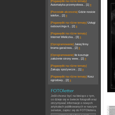
[Pogawędki na różne tematy]
Automatyka przemysłowa... [1]
»
[Pozostałe akcesoria]
Gdzie nosicie
telefon... [2]
»
[Pogawędki na różne tematy]
Usługi
outsourcingu it... [2]
»
[Pogawędki na różne tematy]
Internet Wieliczka... [3]
»
[Oprogramowanie]
Jakiej firmy
brama garażowa... [2]
»
[Oprogramowanie]
Ile kosztuje
założenie strony www... [2]
»
[Pogawędki na różne tematy]
Zakupy spożywcze... [1]
»
[Pogawędki na różne tematy]
Kosz
ogrodowy... [2]
»
Jeśli chcesz być na bieżąco z tym,
co dzieje się w świecie fotografii oraz
otrzymywać informacje o nowych
artykułach publikowanych w naszym
serwisie, zapisz się do FOTOlettera.