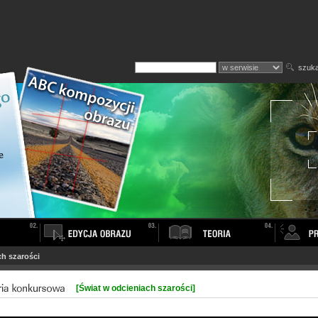
szuka
ch szarości
[Świat w odcieniach szarości]