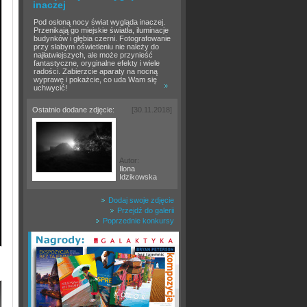
inaczej
Pod osłoną nocy świat wygląda inaczej.
Przenikają go miejskie światła, iluminacje
budynków i głębia czerni. Fotografowanie
przy słabym oświetleniu nie należy do
najłatwiejszych, ale może przynieść
fantastyczne, oryginalne efekty i wiele
radości. Zabierzcie aparaty na nocną
wyprawę i pokażcie, co uda Wam się
uchwycić!
Ostatnio dodane zdjęcie:
[30.11.2018]
Autor:
Ilona
Idzikowska
Dodaj swoje zdjęcie
Przejdź do galerii
Poprzednie konkursy