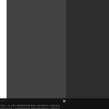
×
erwisu, w celu administrowania serwisem, poprawy
mapa serwisu
reklama
kontakt
ystycznych i targetowania behawioralnego reklamy