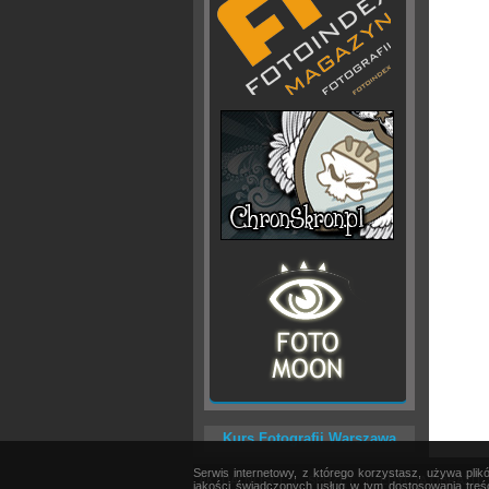
Kurs Fotografii Warszawa
Serwis internetowy, z którego korzystasz, używa pli
AKTUALNOŚCI
|
SPRZĘT
|
EDYCJA OBRAZU
jakości świadczonych usług w tym dostosowania treśc