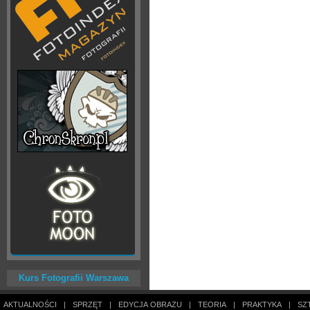
Kurs Fotografii Warszawa
AKTUALNOŚCI
|
SPRZĘT
|
EDYCJA OBRAZU
|
TEORIA
|
PRAKTYKA
|
SZ