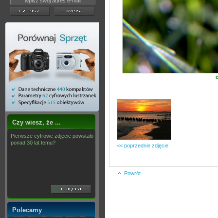
Czy wiesz, że ...
Pierwsze cyfrowe zdjęcie powstało
ponad 30 lat temu?
<< poprzednie zdjęcie
Powrót
Polecamy