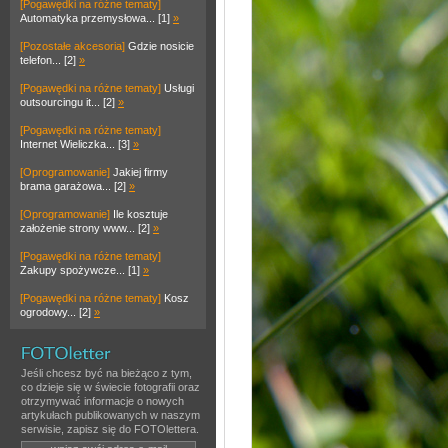
[Pogawędki na różne tematy]
Automatyka przemysłowa... [1]
»
[Pozostałe akcesoria]
Gdzie nosicie
telefon... [2]
»
[Pogawędki na różne tematy]
Usługi
outsourcingu it... [2]
»
[Pogawędki na różne tematy]
Internet Wieliczka... [3]
»
[Oprogramowanie]
Jakiej firmy
brama garażowa... [2]
»
[Oprogramowanie]
Ile kosztuje
założenie strony www... [2]
»
[Pogawędki na różne tematy]
Zakupy spożywcze... [1]
»
[Pogawędki na różne tematy]
Kosz
ogrodowy... [2]
»
Jeśli chcesz być na bieżąco z tym,
co dzieje się w świecie fotografii oraz
otrzymywać informacje o nowych
artykułach publikowanych w naszym
serwisie, zapisz się do FOTOlettera.