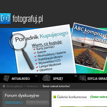
Strona główna
> Konkursy >
Świat nabrał kolorów!
[Świat nabra
Gorące dyskusje »
Nowe tematy »