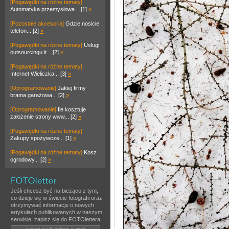
[Pogawędki na różne tematy]
Automatyka przemysłowa... [1]
»
[Pozostałe akcesoria]
Gdzie nosicie
telefon... [2]
»
[Pogawędki na różne tematy]
Usługi
outsourcingu it... [2]
»
[Pogawędki na różne tematy]
Internet Wieliczka... [3]
»
[Oprogramowanie]
Jakiej firmy
brama garażowa... [2]
»
[Oprogramowanie]
Ile kosztuje
założenie strony www... [2]
»
[Pogawędki na różne tematy]
Zakupy spożywcze... [1]
»
[Pogawędki na różne tematy]
Kosz
ogrodowy... [2]
»
Jeśli chcesz być na bieżąco z tym,
co dzieje się w świecie fotografii oraz
otrzymywać informacje o nowych
artykułach publikowanych w naszym
serwisie, zapisz się do FOTOlettera.