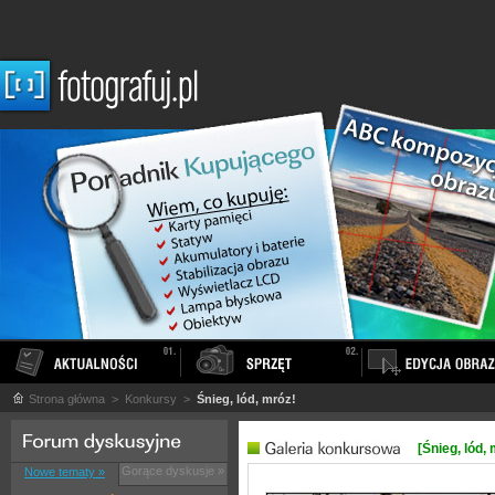
Strona główna
> Konkursy >
Śnieg, lód, mróz!
[Śnieg, lód, 
Gorące dyskusje »
Nowe tematy »