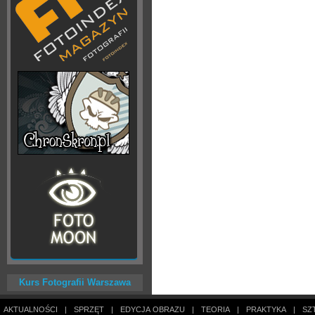
Kurs Fotografii Warszawa
AKTUALNOŚCI
|
SPRZĘT
|
EDYCJA OBRAZU
|
TEORIA
|
PRAKTYKA
|
SZ