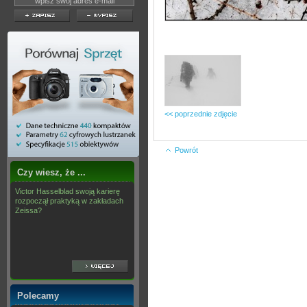
<< poprzednie zdjęcie
Powrót
Czy wiesz, że ...
Victor Hasselblad swoją karierę
rozpoczął praktyką w zakładach
Zeissa?
Polecamy