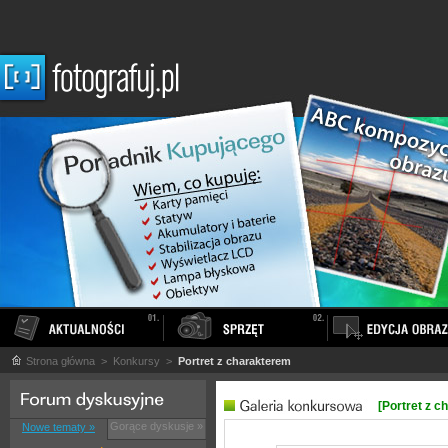
Strona główna
> Konkursy >
Portret z charakterem
[Portret z c
Gorące dyskusje »
Nowe tematy »