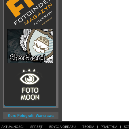
Kurs Fotografii Warszawa
AKTUALNOŚCI
|
SPRZĘT
|
EDYCJA OBRAZU
|
TEORIA
|
PRAKTYKA
|
SZ