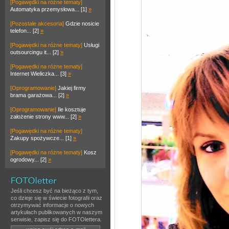
[Pogawędki na różne tematy]
Automatyka przemysłowa... [1]
»
[Pozostałe akcesoria]
Gdzie nosicie
telefon... [2]
»
[Pogawędki na różne tematy]
Usługi
outsourcingu it... [2]
»
[Pogawędki na różne tematy]
Internet Wieliczka... [3]
»
[Oprogramowanie]
Jakiej firmy
brama garażowa... [2]
»
[Oprogramowanie]
Ile kosztuje
założenie strony www... [2]
»
[Pogawędki na różne tematy]
Zakupy spożywcze... [1]
»
[Pogawędki na różne tematy]
Kosz
ogrodowy... [2]
»
Jeśli chcesz być na bieżąco z tym,
co dzieje się w świecie fotografii oraz
otrzymywać informacje o nowych
artykułach publikowanych w naszym
serwisie, zapisz się do FOTOlettera.