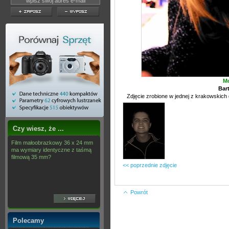
Mo
Bar
Zdjęcie zrobione w jednej z krakowskich g
Czy wiesz, że ...
Film małoobrazkowy 36 x 24 mm
ma wymiary identyczne z taśmą
filmową 35 mm?
<< poprzednie zdjęcie
Powrót
Polecamy