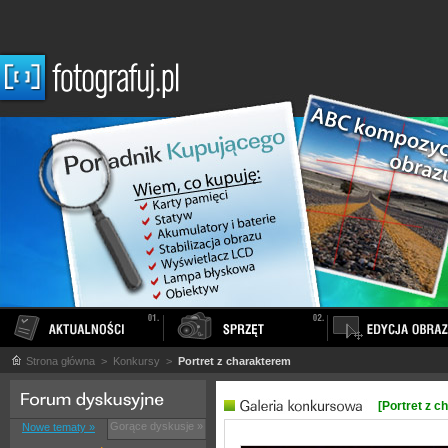
Strona główna
> Konkursy >
Portret z charakterem
[Portret z c
Gorące dyskusje »
Nowe tematy »