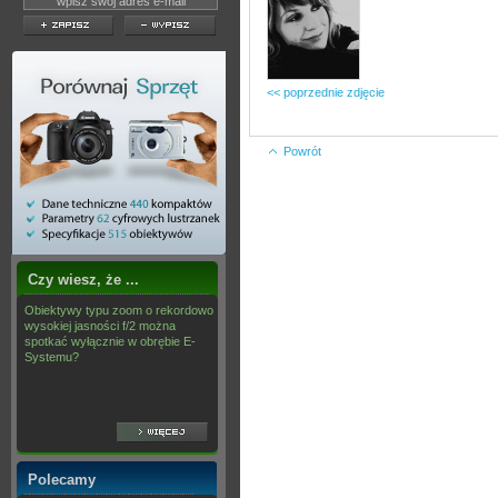
<< poprzednie zdjęcie
Powrót
Czy wiesz, że ...
Obiektywy typu zoom o rekordowo
wysokiej jasności f/2 można
spotkać wyłącznie w obrębie E-
Systemu?
Polecamy