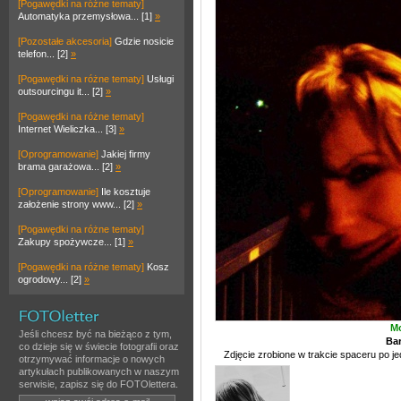
[Pogawędki na różne tematy]
Automatyka przemysłowa... [1]
»
[Pozostałe akcesoria]
Gdzie nosicie
telefon... [2]
»
[Pogawędki na różne tematy]
Usługi
outsourcingu it... [2]
»
[Pogawędki na różne tematy]
Internet Wieliczka... [3]
»
[Oprogramowanie]
Jakiej firmy
brama garażowa... [2]
»
[Oprogramowanie]
Ile kosztuje
założenie strony www... [2]
»
[Pogawędki na różne tematy]
Zakupy spożywcze... [1]
»
[Pogawędki na różne tematy]
Kosz
ogrodowy... [2]
»
Mo
Jeśli chcesz być na bieżąco z tym,
Ba
co dzieje się w świecie fotografii oraz
Zdjęcie zrobione w trakcie spaceru po 
otrzymywać informacje o nowych
artykułach publikowanych w naszym
serwisie, zapisz się do FOTOlettera.