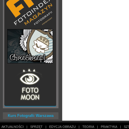
Kurs Fotografii Warszawa
AKTUALNOŚCI
|
SPRZĘT
|
EDYCJA OBRAZU
|
TEORIA
|
PRAKTYKA
|
SZ