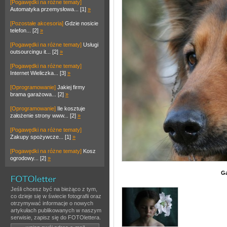
[Pogawędki na różne tematy]
Automatyka przemysłowa... [1]
»
[Pozostałe akcesoria]
Gdzie nosicie
telefon... [2]
»
[Pogawędki na różne tematy]
Usługi
outsourcingu it... [2]
»
[Pogawędki na różne tematy]
Internet Wieliczka... [3]
»
[Oprogramowanie]
Jakiej firmy
brama garażowa... [2]
»
[Oprogramowanie]
Ile kosztuje
założenie strony www... [2]
»
[Pogawędki na różne tematy]
Zakupy spożywcze... [1]
»
[Pogawędki na różne tematy]
Kosz
ogrodowy... [2]
»
G
Jeśli chcesz być na bieżąco z tym,
co dzieje się w świecie fotografii oraz
otrzymywać informacje o nowych
artykułach publikowanych w naszym
serwisie, zapisz się do FOTOlettera.