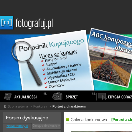
Strona główna
> Konkursy >
Portret z charakterem
[Portret z c
Gorące dyskusje »
Nowe tematy »