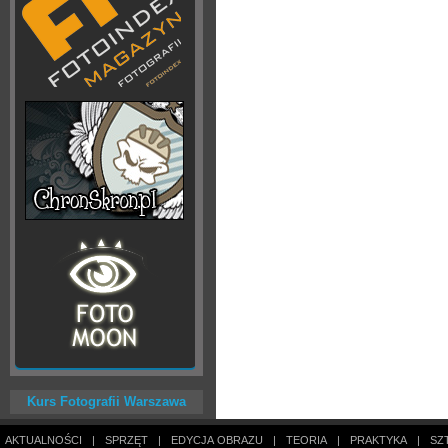
Kurs Fotografii Warszawa
AKTUALNOŚCI
|
SPRZĘT
|
EDYCJA OBRAZU
|
TEORIA
|
PRAKTYKA
|
SZ