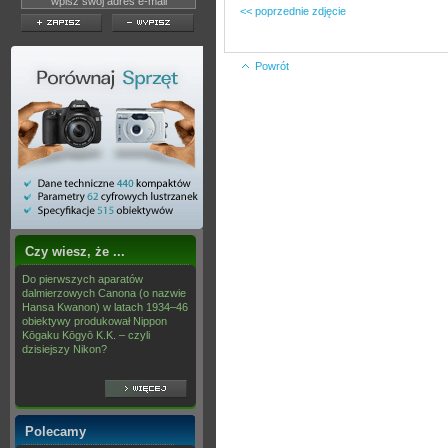
<< poprzednie zdjęcie
Powrót
Czy wiesz, że ...
Do pierwszych aparatów
dalmierzowych Canona (o nazwie
Hansa Kwanon) w latach 1934–46
obiektywy produkował Nippon
Kōgaku Kōgyō K.K. – czyli
dzisiejszy Nikon?
Polecamy