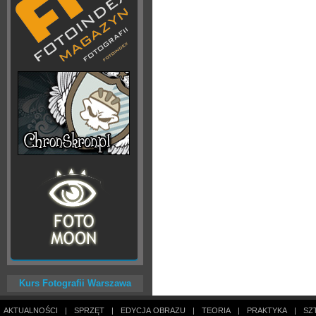
Kurs Fotografii Warszawa
AKTUALNOŚCI
|
SPRZĘT
|
EDYCJA OBRAZU
|
TEORIA
|
PRAKTYKA
|
SZ