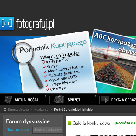
Strona główna
> Konkursy >
Podróże dalekie i bliskie
[Podróże dale
Gorące dyskusje »
Nowe tematy »