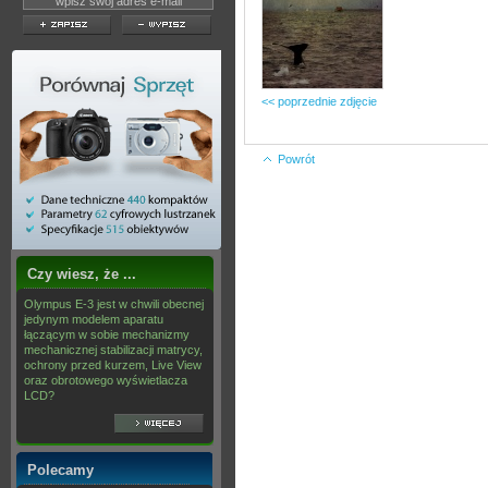
<< poprzednie zdjęcie
Powrót
Czy wiesz, że ...
Olympus E-3 jest w chwili obecnej
jedynym modelem aparatu
łączącym w sobie mechanizmy
mechanicznej stabilizacji matrycy,
ochrony przed kurzem, Live View
oraz obrotowego wyświetlacza
LCD?
Polecamy