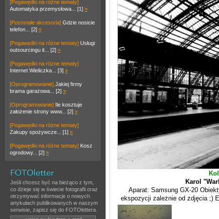
[Pogawędki na różne tematy]
Automatyka przemysłowa... [1]
»
[Pozostałe akcesoria]
Gdzie nosicie
telefon... [2]
»
[Pogawędki na różne tematy]
Usługi
outsourcingu it... [2]
»
[Pogawędki na różne tematy]
Internet Wieliczka... [3]
»
[Oprogramowanie]
Jakiej firmy
brama garażowa... [2]
»
[Oprogramowanie]
Ile kosztuje
założenie strony www... [2]
»
[Pogawędki na różne tematy]
Zakupy spożywcze... [1]
»
[Pogawędki na różne tematy]
Kosz
ogrodowy... [2]
»
Kol
Karol "War
Jeśli chcesz być na bieżąco z tym,
co dzieje się w świecie fotografii oraz
Aparat: Samsung GX-20 Obiekt
otrzymywać informacje o nowych
ekspozycji zależnie od zdjęcia ;)
artykułach publikowanych w naszym
serwisie, zapisz się do FOTOlettera.