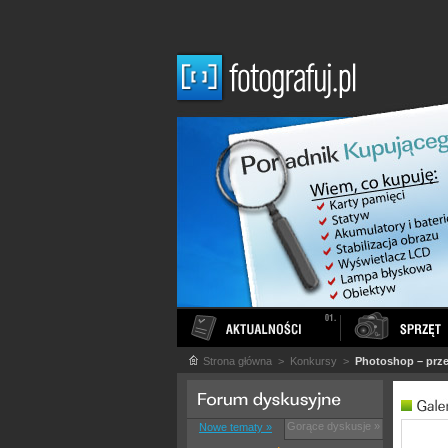
Strona główna
> Konkursy >
Photoshop – prze
Gorące dyskusje »
Nowe tematy »