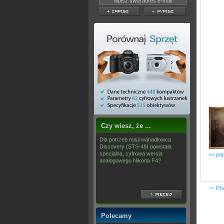
Czy wiesz, że ...
Dla potrzeb misji wahadłowca
Discovery (STS-48) powstała
specjalna, cyfrowa wersja
<< pop
analogowego Nikona F4?
Po
Polecamy