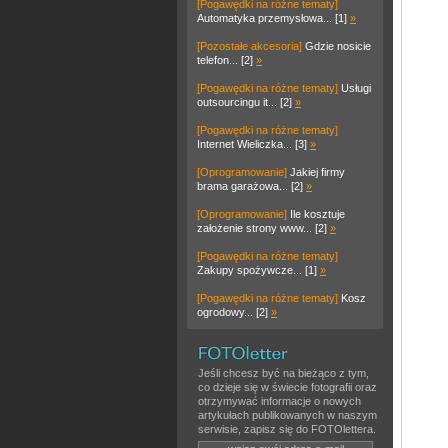
[Pogawędki na różne tematy]
Automatyka przemysłowa... [1]
»
[Pozostałe akcesoria]
Gdzie nosicie
telefon... [2]
»
[Pogawędki na różne tematy]
Usługi
outsourcingu it... [2]
»
[Pogawędki na różne tematy]
Internet Wieliczka... [3]
»
[Oprogramowanie]
Jakiej firmy
brama garażowa... [2]
»
[Oprogramowanie]
Ile kosztuje
założenie strony www... [2]
»
[Pogawędki na różne tematy]
Zakupy spożywcze... [1]
»
[Pogawędki na różne tematy]
Kosz
ogrodowy... [2]
»
Jeśli chcesz być na bieżąco z tym,
co dzieje się w świecie fotografii oraz
otrzymywać informacje o nowych
artykułach publikowanych w naszym
serwisie, zapisz się do FOTOlettera.