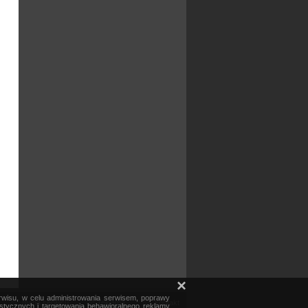
×
erwisu, w celu administrowania serwisem, poprawy
mapa serwisu
reklama
kontakt
ystycznych i targetowania behawioralnego reklamy