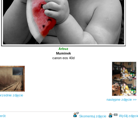
Arbuz
Muminek
canon eos 40d
rzednie zdjęcie
następne zdjęcie >>
wrót
Wyślij zdjęci
Skomentuj zdjęcie