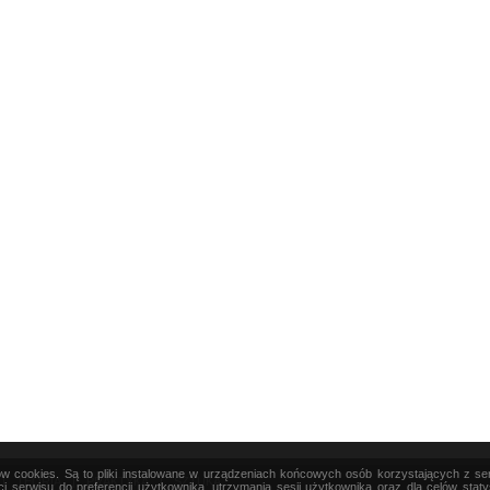
ków cookies. Są to pliki instalowane w urządzeniach końcowych osób korzystających z s
|
TEORIA
|
PRAKTYKA
|
SZTUKA
i serwisu do preferencji użytkownika, utrzymania sesji użytkownika oraz dla celów stat