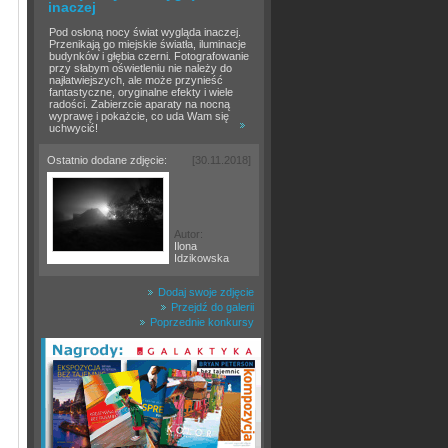
inaczej
Pod osłoną nocy świat wygląda inaczej.
Przenikają go miejskie światła, iluminacje
budynków i głębia czerni. Fotografowanie
przy słabym oświetleniu nie należy do
najłatwiejszych, ale może przynieść
fantastyczne, oryginalne efekty i wiele
radości. Zabierzcie aparaty na nocną
wyprawę i pokażcie, co uda Wam się
uchwycić!
Ostatnio dodane zdjęcie:
[30.11.2018]
Autor:
Ilona
Idzikowska
Dodaj swoje zdjęcie
Przejdź do galerii
Poprzednie konkursy