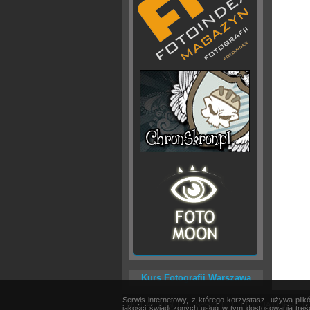
Kurs Fotografii Warszawa
Serwis internetowy, z którego korzystasz, używa pli
AKTUALNOŚCI
|
SPRZĘT
|
EDYCJA OBRAZU
jakości świadczonych usług w tym dostosowania treśc