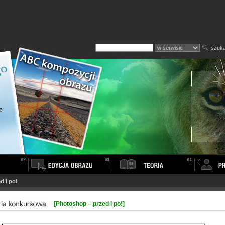
szuka
d i po!
[Photoshop – przed i po!]