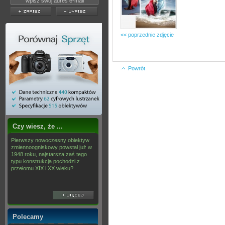
<< poprzednie zdjęcie
Powrót
Czy wiesz, że ...
Pierwszy nowoczesny obiektyw
zmiennoogniskowy powstał już w
1948 roku, najstarsza zaś tego
typu konstrukcja pochodzi z
przełomu XIX i XX wieku?
Polecamy