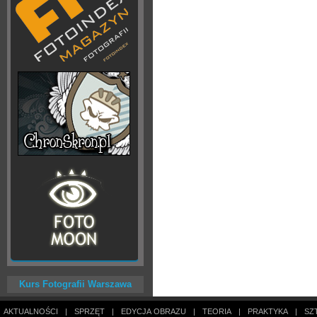
Kurs Fotografii Warszawa
AKTUALNOŚCI
|
SPRZĘT
|
EDYCJA OBRAZU
|
TEORIA
|
PRAKTYKA
|
SZ