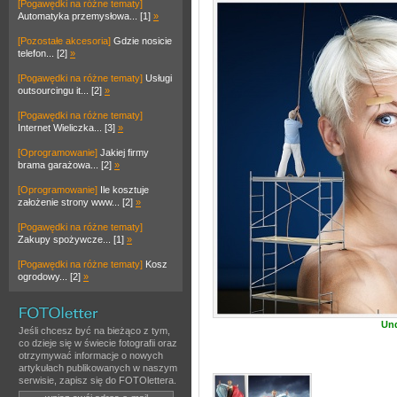
[Pogawędki na różne tematy]
Automatyka przemysłowa... [1]
»
[Pozostałe akcesoria]
Gdzie nosicie
telefon... [2]
»
[Pogawędki na różne tematy]
Usługi
outsourcingu it... [2]
»
[Pogawędki na różne tematy]
Internet Wieliczka... [3]
»
[Oprogramowanie]
Jakiej firmy
brama garażowa... [2]
»
[Oprogramowanie]
Ile kosztuje
założenie strony www... [2]
»
[Pogawędki na różne tematy]
Zakupy spożywcze... [1]
»
[Pogawędki na różne tematy]
Kosz
ogrodowy... [2]
»
Und
Jeśli chcesz być na bieżąco z tym,
co dzieje się w świecie fotografii oraz
otrzymywać informacje o nowych
artykułach publikowanych w naszym
serwisie, zapisz się do FOTOlettera.