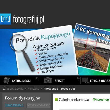
Strona główna
> Konkursy >
Photoshop – przed i po!
[Photoshop –
Gorące dyskusje »
Nowe tematy »