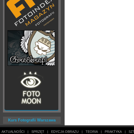
Kurs Fotografii Warszawa
AKTUALNOŚCI
|
SPRZĘT
|
EDYCJA OBRAZU
|
TEORIA
|
PRAKTYKA
|
SZ