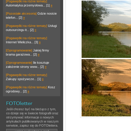
[Pogawędki na różne tematy]
Automatyka przemysłowa... [1]
»
[Pozostałe akcesoria]
Gdzie nosicie
telefon... [2]
»
[Pogawędki na różne tematy]
Usługi
outsourcingu it... [2]
»
[Pogawędki na różne tematy]
Internet Wieliczka... [3]
»
[Oprogramowanie]
Jakiej firmy
brama garażowa... [2]
»
[Oprogramowanie]
Ile kosztuje
założenie strony www... [2]
»
[Pogawędki na różne tematy]
Zakupy spożywcze... [1]
»
[Pogawędki na różne tematy]
Kosz
ogrodowy... [2]
»
Jeśli chcesz być na bieżąco z tym,
co dzieje się w świecie fotografii oraz
otrzymywać informacje o nowych
artykułach publikowanych w naszym
serwisie, zapisz się do FOTOlettera.