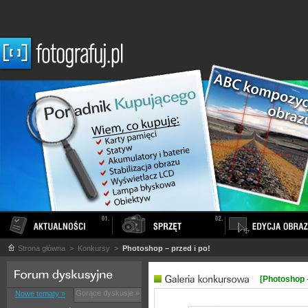
Strona główna
> Konkursy >
Photoshop – przed i po!
[Photoshop –
Gorące dyskusje »
Nowe tematy »