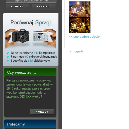
<< poprzednie zdjęcie
Powrót
Czy wiesz, że ...
Pierwszy nowoczesny obiektyw
zmiennoogniskowy powstał już w
1948 roku, najstarsza zaś tego
typu konstrukcja pochodzi z
przełomu XIX i XX wieku?
Polecamy