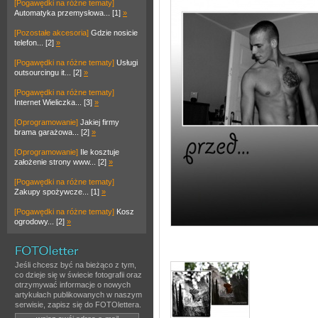
[Pogawędki na różne tematy]
Automatyka przemysłowa... [1]
»
[Pozostałe akcesoria]
Gdzie nosicie
telefon... [2]
»
[Pogawędki na różne tematy]
Usługi
outsourcingu it... [2]
»
[Pogawędki na różne tematy]
Internet Wieliczka... [3]
»
[Oprogramowanie]
Jakiej firmy
brama garażowa... [2]
»
[Oprogramowanie]
Ile kosztuje
założenie strony www... [2]
»
[Pogawędki na różne tematy]
Zakupy spożywcze... [1]
»
[Pogawędki na różne tematy]
Kosz
ogrodowy... [2]
»
Jeśli chcesz być na bieżąco z tym,
co dzieje się w świecie fotografii oraz
otrzymywać informacje o nowych
artykułach publikowanych w naszym
serwisie, zapisz się do FOTOlettera.