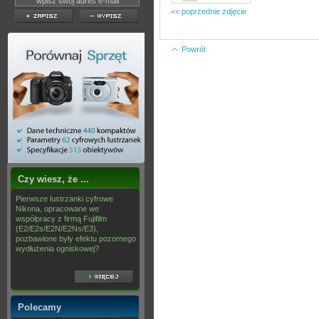
<< poprzednie zdjęcie
Powrót
Czy wiesz, że ...
Pierwsze lustrzanki cyfrowe
Nikona, opracowane we
współpracy z firmą Fujifilm
(E2/E2s/E2N/E2Ns/E3),
pozbawione były efektu pozornego
wydłużenia ogniskowej?
Polecamy