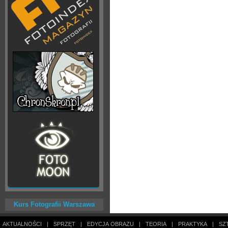
Kurs Fotografii Warszawa
AKTUALNOŚCI
|
SPRZĘT
|
EDYCJA OBRAZU
|
TEORIA
|
PRAKTYKA
|
SZ