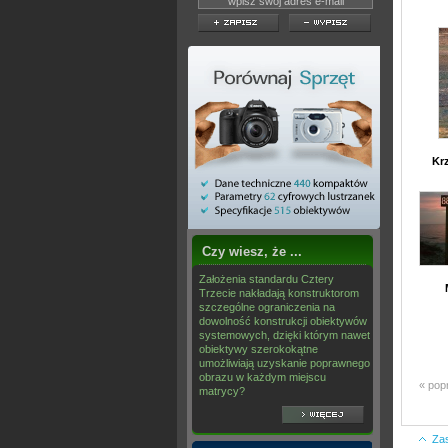
Kr
Czy wiesz, że ...
Założenia standardu Cztery
Trzecie nakładają konstruktorom
szczególne ograniczenia na
dowolność konstrukcji obiektywów
systemowych, dzięki którym nawet
obiektywy szerokokątne
umożliwiają uzyskanie poprawnego
obrazu w każdym miejscu
« pop
matrycy?
Za