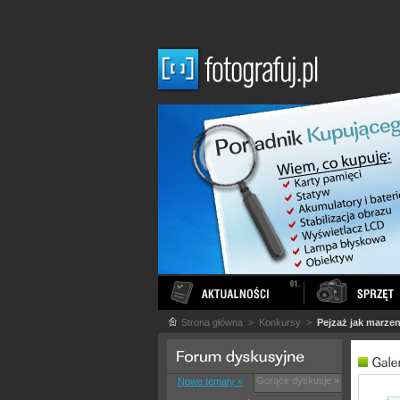
Strona główna
> Konkursy >
Pejzaż jak marzen
Gorące dyskusje »
Nowe tematy »