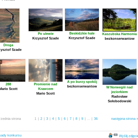
Beskidzkie hale
Po ulewie
Kaszubska Harmonia
Krzysztof Szade
Krzysztof Szade
bezkonserwantow
Droga
zysztof Szade
A po burzy spokój
288
Promienie nad
bezkonserwantow
W Norwegiii nad
Mario Scott
Krawcem
jeziorkiem
Mario Scott
Radosław
Sołobodowski
rzednia strona
1
|
2
|
3
|
4
|
5
|
6
|
7
|
8
|
9
|
...
|
36
następna strona 
sady konkursu
Wyślij zdjęci