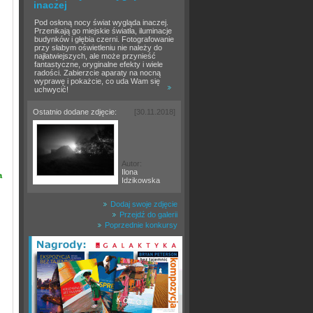
inaczej
Pod osłoną nocy świat wygląda inaczej.
Przenikają go miejskie światła, iluminacje
budynków i głębia czerni. Fotografowanie
przy słabym oświetleniu nie należy do
najłatwiejszych, ale może przynieść
fantastyczne, oryginalne efekty i wiele
radości. Zabierzcie aparaty na nocną
wyprawę i pokażcie, co uda Wam się
uchwycić!
Ostatnio dodane zdjęcie:
[30.11.2018]
Autor:
Ilona
a
Idzikowska
Dodaj swoje zdjęcie
Przejdź do galerii
Poprzednie konkursy