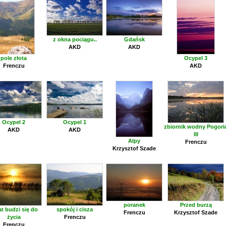
z okna pociągu..
Gdańsk
AKD
AKD
pole złota
Ocypel 3
Frenczu
AKD
Ocypel 2
Ocypel 1
zbiornik wodny Pogori
AKD
AKD
III
Alpy
Frenczu
Krzysztof Szade
poranek
Przed burzą
at budzi się do
spokój i cisza
Frenczu
Krzysztof Szade
życia
Frenczu
Frenczu