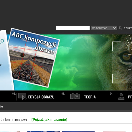
szuka
ie
[Pejzaż jak marzenie]