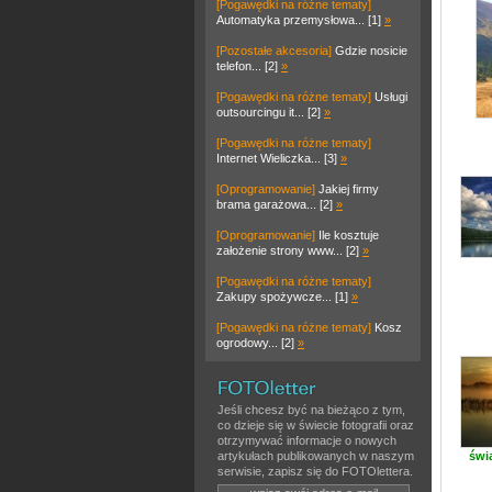
[Pogawędki na różne tematy]
Automatyka przemysłowa... [1]
»
[Pozostałe akcesoria]
Gdzie nosicie
telefon... [2]
»
[Pogawędki na różne tematy]
Usługi
outsourcingu it... [2]
»
[Pogawędki na różne tematy]
Internet Wieliczka... [3]
»
[Oprogramowanie]
Jakiej firmy
brama garażowa... [2]
»
[Oprogramowanie]
Ile kosztuje
założenie strony www... [2]
»
[Pogawędki na różne tematy]
Zakupy spożywcze... [1]
»
[Pogawędki na różne tematy]
Kosz
ogrodowy... [2]
»
Jeśli chcesz być na bieżąco z tym,
co dzieje się w świecie fotografii oraz
otrzymywać informacje o nowych
artykułach publikowanych w naszym
świ
serwisie, zapisz się do FOTOlettera.