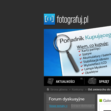
Strona główna
> Konkursy >
Od zmierzchu do 
Gorące dyskusje »
Nowe tematy »