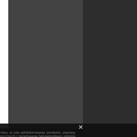
×
erwisu, w celu administrowania serwisem, poprawy
mapa serwisu
reklama
kontakt
ystycznych i targetowania behawioralnego reklamy