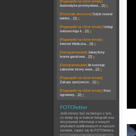
[Pogawędki na różne tematy]
Automatyka przemysłowa... [1]
»
[Pozostałe akcesoria]
Gdzie nosicie
telefon... [2]
»
[Pogawędki na różne tematy]
Usługi
outsourcingu it... [2]
»
[Pogawędki na różne tematy]
Internet Wieliczka... [3]
»
[Oprogramowanie]
Jakiej firmy
brama garażowa... [2]
»
[Oprogramowanie]
Ile kosztuje
założenie strony www... [2]
»
[Pogawędki na różne tematy]
Zakupy spożywcze... [1]
»
[Pogawędki na różne tematy]
Kosz
ogrodowy... [2]
»
Jeśli chcesz być na bieżąco z tym,
co dzieje się w świecie fotografii oraz
otrzymywać informacje o nowych
artykułach publikowanych w naszym
serwisie, zapisz się do FOTOlettera.