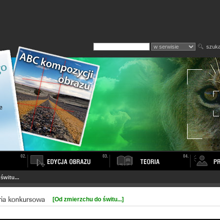
szuka
świtu...
[Od zmierzchu do świtu...]