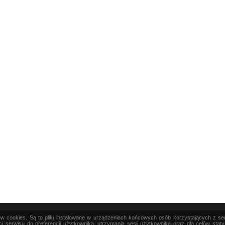
ków cookies. Są to pliki instalowane w urządzeniach końcowych osób korzystających z s
|
TEORIA
|
PRAKTYKA
|
SZTUKA
i serwisu do preferencji użytkownika, utrzymania sesji użytkownika oraz dla celów stat