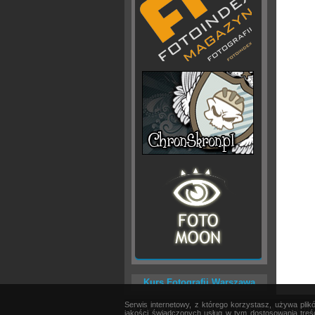
Kurs Fotografii Warszawa
Serwis internetowy, z którego korzystasz, używa pli
AKTUALNOŚCI
|
SPRZĘT
|
EDYCJA OBRAZU
jakości świadczonych usług w tym dostosowania treśc