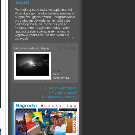
inaczej
Pod osłoną nocy świat wygląda inaczej.
Przenikają go miejskie światła, iluminacje
budynków i głębia czerni. Fotografowanie
przy słabym oświetleniu nie należy do
najłatwiejszych, ale może przynieść
fantastyczne, oryginalne efekty i wiele
radości. Zabierzcie aparaty na nocną
wyprawę i pokażcie, co uda Wam się
uchwycić!
Ostatnio dodane zdjęcie:
[30.11.2018]
Autor:
Ilona
Idzikowska
Dodaj swoje zdjęcie
Przejdź do galerii
Poprzednie konkursy