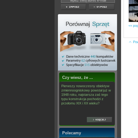
<< pop
Po
Czy wiesz, że ...
Pierwszy nowoczesny obiektyw
zmiennoogniskowy powstał już w
1948 roku, najstarsza zaś tego
typu konstrukcja pochodzi z
przełomu XIX i XX wieku?
Polecamy