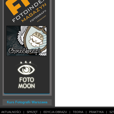
Kurs Fotografii Warszawa
AKTUALNOŚCI
|
SPRZĘT
|
EDYCJA OBRAZU
|
TEORIA
|
PRAKTYKA
|
SZ