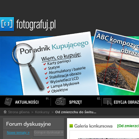
Strona główna
> Konkursy >
Od zmierzchu do świtu...
[Od zmierzch
Gorące dyskusje »
Nowe tematy »