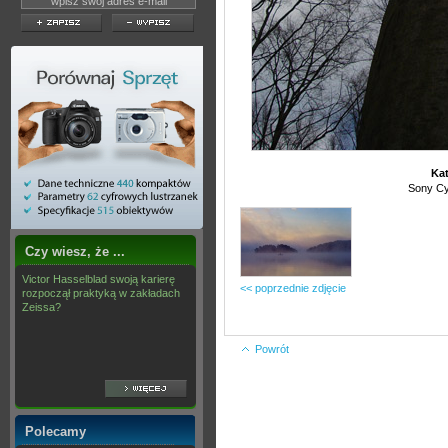
Kat
Sony C
Czy wiesz, że ...
Victor Hasselblad swoją karierę
<< poprzednie zdjęcie
rozpoczął praktyką w zakładach
Zeissa?
Powrót
Polecamy