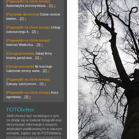
[Pogawędki na różne tematy]
Automatyka przemysłowa... [1]
»
[Pozostałe akcesoria]
Gdzie nosicie
telefon... [2]
»
[Pogawędki na różne tematy]
Usługi
outsourcingu it... [2]
»
[Pogawędki na różne tematy]
Internet Wieliczka... [3]
»
[Oprogramowanie]
Jakiej firmy
brama garażowa... [2]
»
[Oprogramowanie]
Ile kosztuje
założenie strony www... [2]
»
[Pogawędki na różne tematy]
Zakupy spożywcze... [1]
»
[Pogawędki na różne tematy]
Kosz
ogrodowy... [2]
»
Jeśli chcesz być na bieżąco z tym,
co dzieje się w świecie fotografii oraz
otrzymywać informacje o nowych
artykułach publikowanych w naszym
serwisie, zapisz się do FOTOlettera.