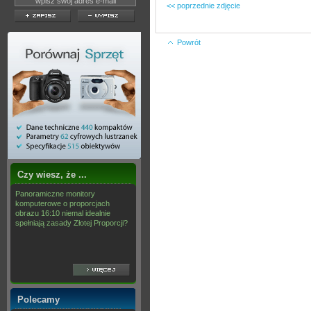
<< poprzednie zdjęcie
Powrót
Czy wiesz, że ...
Panoramiczne monitory
komputerowe o proporcjach
obrazu 16:10 niemal idealnie
spełniają zasady Złotej Proporcji?
Polecamy