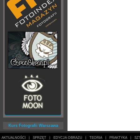
Kurs Fotografii Warszawa
AKTUALNOŚCI
|
SPRZĘT
|
EDYCJA OBRAZU
|
TEORIA
|
PRAKTYKA
|
SZ