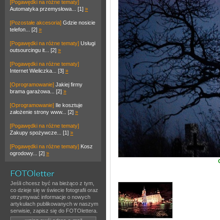
[Pogawędki na różne tematy]
Automatyka przemysłowa... [1]
»
[Pozostałe akcesoria]
Gdzie nosicie
telefon... [2]
»
[Pogawędki na różne tematy]
Usługi
outsourcingu it... [2]
»
[Pogawędki na różne tematy]
Internet Wieliczka... [3]
»
[Oprogramowanie]
Jakiej firmy
brama garażowa... [2]
»
[Oprogramowanie]
Ile kosztuje
założenie strony www... [2]
»
[Pogawędki na różne tematy]
Zakupy spożywcze... [1]
»
[Pogawędki na różne tematy]
Kosz
ogrodowy... [2]
»
Jeśli chcesz być na bieżąco z tym,
co dzieje się w świecie fotografii oraz
otrzymywać informacje o nowych
artykułach publikowanych w naszym
serwisie, zapisz się do FOTOlettera.