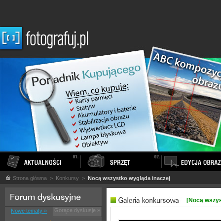
Strona główna
> Konkursy >
Nocą wszystko wygląda inaczej
[Nocą wszys
Gorące dyskusje »
Nowe tematy »