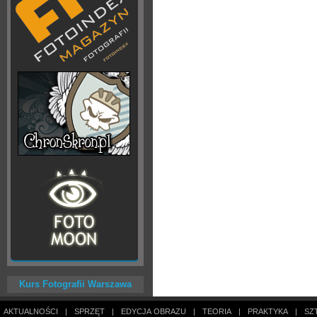
Kurs Fotografii Warszawa
AKTUALNOŚCI
|
SPRZĘT
|
EDYCJA OBRAZU
|
TEORIA
|
PRAKTYKA
|
SZ