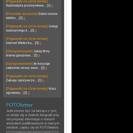
[Pogawędki na różne tematy]
Automatyka przemysłowa... [1]
»
[Pozostałe akcesoria]
Gdzie nosicie
telefon... [2]
»
[Pogawędki na różne tematy]
Usługi
outsourcingu it... [2]
»
[Pogawędki na różne tematy]
Internet Wieliczka... [3]
»
[Oprogramowanie]
Jakiej firmy
brama garażowa... [2]
»
[Oprogramowanie]
Ile kosztuje
założenie strony www... [2]
»
[Pogawędki na różne tematy]
Zakupy spożywcze... [1]
»
[Pogawędki na różne tematy]
Kosz
ogrodowy... [2]
»
Jeśli chcesz być na bieżąco z tym,
co dzieje się w świecie fotografii oraz
otrzymywać informacje o nowych
artykułach publikowanych w naszym
serwisie, zapisz się do FOTOlettera.