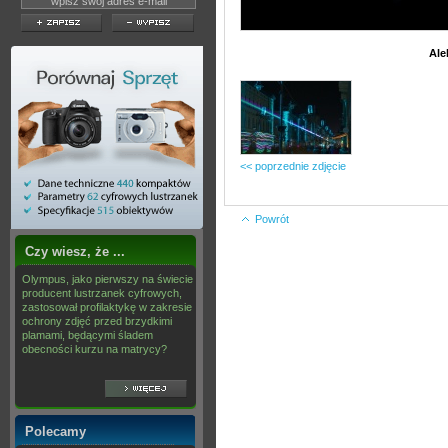
Ale
<< poprzednie zdjęcie
Powrót
Czy wiesz, że ...
Olympus, jako pierwszy na świecie
producent lustrzanek cyfrowych,
zastosował profilaktykę w zakresie
ochrony zdjęć przed brzydkimi
plamami, będącymi śladem
obecności kurzu na matrycy?
Polecamy