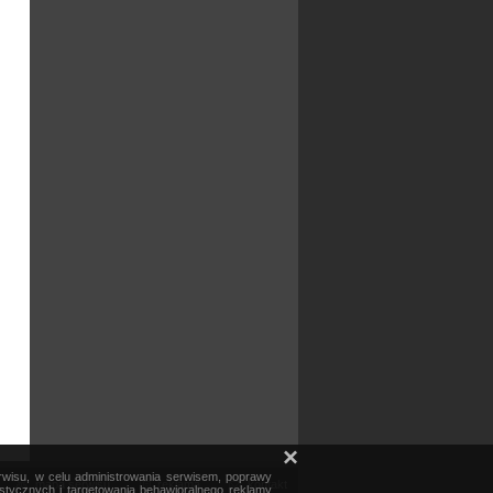
×
erwisu, w celu administrowania serwisem, poprawy
mapa serwisu
reklama
kontakt
ystycznych i targetowania behawioralnego reklamy