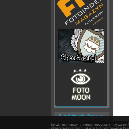
Kurs Fotografii Warszawa
Serwis internetowy, z którego korzystasz, używa pli
AKTUALNOŚCI
|
SPRZĘT
|
EDYCJA OBRAZU
jakości świadczonych usług w tym dostosowania treśc