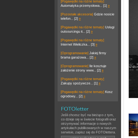
[Pogawędki na różne tematy]
Automatyka przemysłowa... [1]
»
[Pozostałe akcesoria]
Gdzie nosicie
telefon... [2]
»
[Pogawędki na różne tematy]
Usługi
outsourcingu it... [2]
»
[Pogawędki na różne tematy]
Internet Wieliczka... [3]
»
[Oprogramowanie]
Jakiej firmy
brama garażowa... [2]
»
[Oprogramowanie]
Ile kosztuje
założenie strony www... [2]
»
[Pogawędki na różne tematy]
Zakupy spożywcze... [1]
»
[Pogawędki na różne tematy]
Kosz
ogrodowy... [2]
»
Jeśli chcesz być na bieżąco z tym,
co dzieje się w świecie fotografii oraz
otrzymywać informacje o nowych
artykułach publikowanych w naszym
serwisie, zapisz się do FOTOlettera.