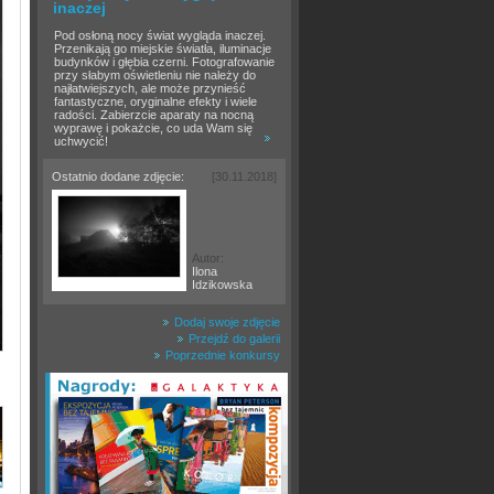
inaczej
Pod osłoną nocy świat wygląda inaczej.
Przenikają go miejskie światła, iluminacje
budynków i głębia czerni. Fotografowanie
przy słabym oświetleniu nie należy do
najłatwiejszych, ale może przynieść
fantastyczne, oryginalne efekty i wiele
radości. Zabierzcie aparaty na nocną
wyprawę i pokażcie, co uda Wam się
uchwycić!
Ostatnio dodane zdjęcie:
[30.11.2018]
Autor:
Ilona
Idzikowska
Dodaj swoje zdjęcie
Przejdź do galerii
Poprzednie konkursy