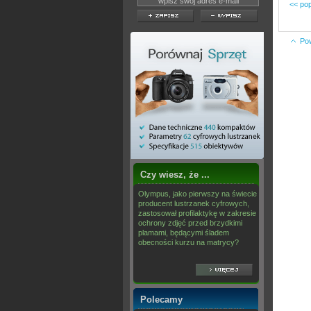
<< pop
Po
Czy wiesz, że ...
Olympus, jako pierwszy na świecie
producent lustrzanek cyfrowych,
zastosował profilaktykę w zakresie
ochrony zdjęć przed brzydkimi
plamami, będącymi śladem
obecności kurzu na matrycy?
Polecamy