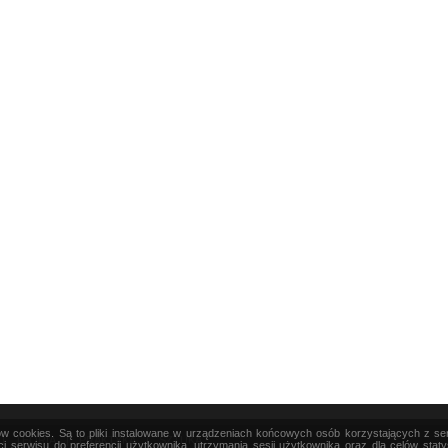
ków cookies. Są to pliki instalowane w urządzeniach końcowych osób korzystających z s
|
TEORIA
|
PRAKTYKA
|
SZTUKA
i serwisu do preferencji użytkownika, utrzymania sesji użytkownika oraz dla celów stat