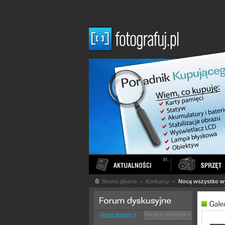
Strona główna
> Konkursy >
Nocą wszystko wy
Gorące dyskusje »
Nowe tematy »