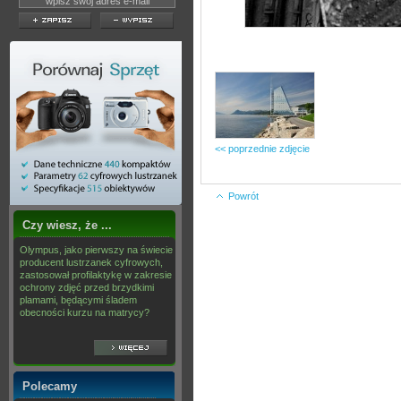
<< poprzednie zdjęcie
Powrót
Czy wiesz, że ...
Olympus, jako pierwszy na świecie
producent lustrzanek cyfrowych,
zastosował profilaktykę w zakresie
ochrony zdjęć przed brzydkimi
plamami, będącymi śladem
obecności kurzu na matrycy?
Polecamy