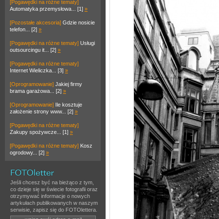
[Pogawędki na różne tematy]
Automatyka przemysłowa... [1]
»
[Pozostałe akcesoria]
Gdzie nosicie
telefon... [2]
»
[Pogawędki na różne tematy]
Usługi
outsourcingu it... [2]
»
[Pogawędki na różne tematy]
Internet Wieliczka... [3]
»
[Oprogramowanie]
Jakiej firmy
brama garażowa... [2]
»
[Oprogramowanie]
Ile kosztuje
założenie strony www... [2]
»
[Pogawędki na różne tematy]
Zakupy spożywcze... [1]
»
[Pogawędki na różne tematy]
Kosz
ogrodowy... [2]
»
Jeśli chcesz być na bieżąco z tym,
co dzieje się w świecie fotografii oraz
otrzymywać informacje o nowych
artykułach publikowanych w naszym
serwisie, zapisz się do FOTOlettera.