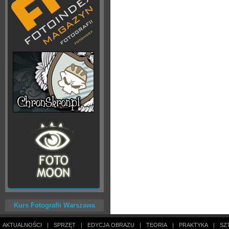
Kurs Fotografii Warszawa
AKTUALNOŚCI
|
SPRZĘT
|
EDYCJA OBRAZU
|
TEORIA
|
PRAKTYKA
|
SZ