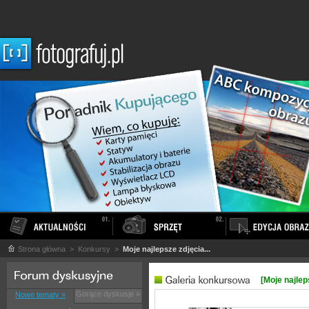
Strona główna
> Konkursy >
Moje najlepsze zdjęcia...
[Moje najleps
Gorące dyskusje »
Nowe tematy »