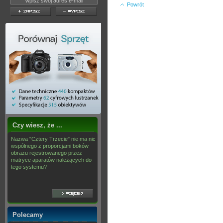
Powrót
Czy wiesz, że ...
Nazwa "Cztery Trzecie" nie ma nic
wspólnego z proporcjami boków
obrazu rejestrowanego przez
matryce aparatów należących do
tego systemu?
Polecamy