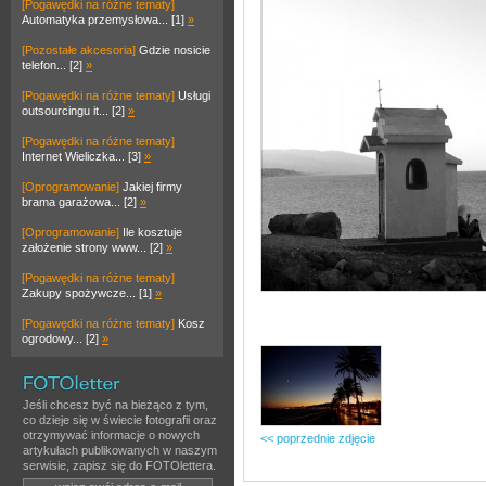
[Pogawędki na różne tematy]
Automatyka przemysłowa... [1]
»
[Pozostałe akcesoria]
Gdzie nosicie
telefon... [2]
»
[Pogawędki na różne tematy]
Usługi
outsourcingu it... [2]
»
[Pogawędki na różne tematy]
Internet Wieliczka... [3]
»
[Oprogramowanie]
Jakiej firmy
brama garażowa... [2]
»
[Oprogramowanie]
Ile kosztuje
założenie strony www... [2]
»
[Pogawędki na różne tematy]
Zakupy spożywcze... [1]
»
[Pogawędki na różne tematy]
Kosz
ogrodowy... [2]
»
Jeśli chcesz być na bieżąco z tym,
co dzieje się w świecie fotografii oraz
otrzymywać informacje o nowych
<< poprzednie zdjęcie
artykułach publikowanych w naszym
serwisie, zapisz się do FOTOlettera.