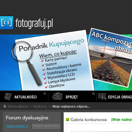
Strona główna
> Konkursy >
Moje najlepsze zdjęcia...
[Moje najleps
Gorące dyskusje »
Nowe tematy »