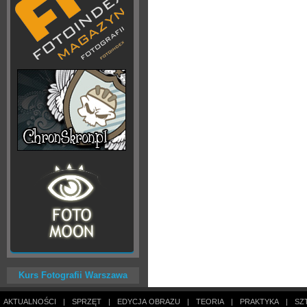
Kurs Fotografii Warszawa
AKTUALNOŚCI
|
SPRZĘT
|
EDYCJA OBRAZU
|
TEORIA
|
PRAKTYKA
|
SZ