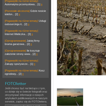
[Pogawędki na różne tematy]
Automatyka przemysłowa... [1]
»
[Pozostałe akcesoria]
Gdzie nosicie
telefon... [2]
»
[Pogawędki na różne tematy]
Usługi
outsourcingu it... [2]
»
[Pogawędki na różne tematy]
Internet Wieliczka... [3]
»
[Oprogramowanie]
Jakiej firmy
brama garażowa... [2]
»
[Oprogramowanie]
Ile kosztuje
założenie strony www... [2]
»
[Pogawędki na różne tematy]
Zakupy spożywcze... [1]
»
[Pogawędki na różne tematy]
Kosz
ogrodowy... [2]
»
Jeśli chcesz być na bieżąco z tym,
co dzieje się w świecie fotografii oraz
otrzymywać informacje o nowych
artykułach publikowanych w naszym
serwisie, zapisz się do FOTOlettera.