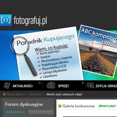
Strona główna
> Konkursy >
Moich pięć udanych zdjęć
[Moich pięć
Gorące dyskusje »
Nowe tematy »