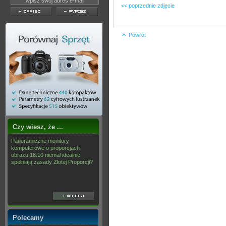
<< poprzednie zdjęcie
Powrót
Czy wiesz, że ...
Panoramiczne monitory
komputerowe o proporcjach
obrazu 16:10 niemal idealnie
spełniają zasady Złotej Proporcji?
Polecamy