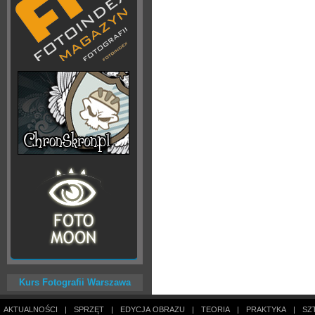
Kurs Fotografii Warszawa
AKTUALNOŚCI
|
SPRZĘT
|
EDYCJA OBRAZU
|
TEORIA
|
PRAKTYKA
|
SZ