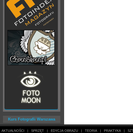
Kurs Fotografii Warszawa
AKTUALNOŚCI
|
SPRZĘT
|
EDYCJA OBRAZU
|
TEORIA
|
PRAKTYKA
|
SZ