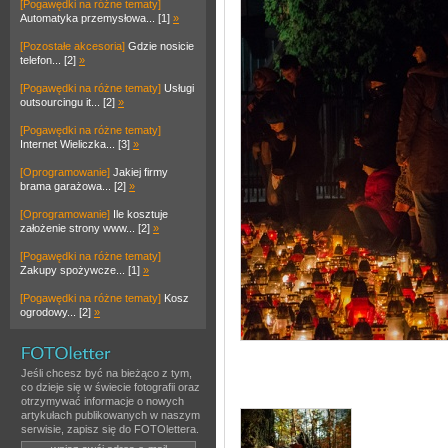
[Pogawędki na różne tematy]
Automatyka przemysłowa... [1]
»
[Pozostałe akcesoria]
Gdzie nosicie
telefon... [2]
»
[Pogawędki na różne tematy]
Usługi
outsourcingu it... [2]
»
[Pogawędki na różne tematy]
Internet Wieliczka... [3]
»
[Oprogramowanie]
Jakiej firmy
brama garażowa... [2]
»
[Oprogramowanie]
Ile kosztuje
założenie strony www... [2]
»
[Pogawędki na różne tematy]
Zakupy spożywcze... [1]
»
[Pogawędki na różne tematy]
Kosz
ogrodowy... [2]
»
Jeśli chcesz być na bieżąco z tym,
co dzieje się w świecie fotografii oraz
otrzymywać informacje o nowych
artykułach publikowanych w naszym
serwisie, zapisz się do FOTOlettera.