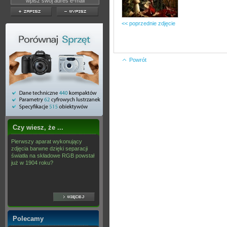
<< poprzednie zdjęcie
Powrót
Czy wiesz, że ...
Pierwszy aparat wykonujący
zdjęcia barwne dzięki separacji
światła na składowe RGB powstał
już w 1904 roku?
Polecamy