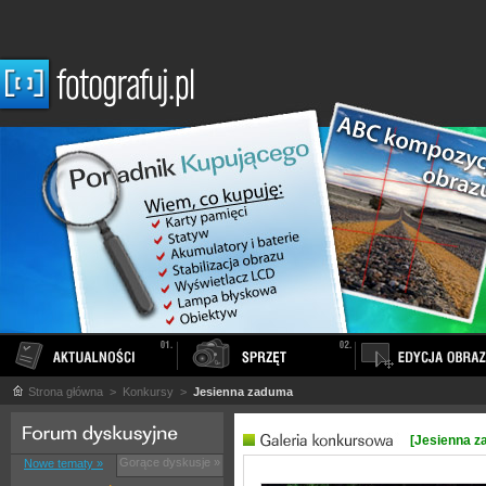
Strona główna
> Konkursy >
Jesienna zaduma
[Jesienna z
Gorące dyskusje »
Nowe tematy »