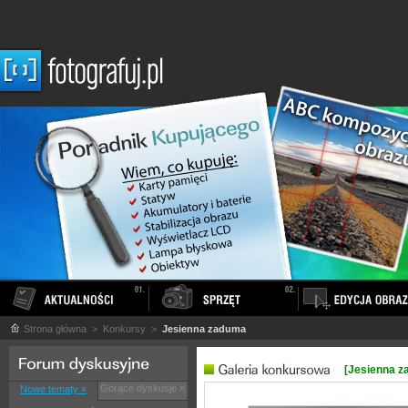
Strona główna
> Konkursy >
Jesienna zaduma
[Jesienna z
Gorące dyskusje »
Nowe tematy »