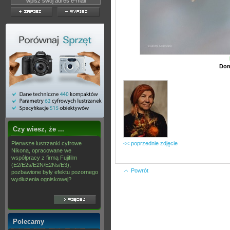
Don
Czy wiesz, że ...
Pierwsze lustrzanki cyfrowe
<< poprzednie zdjęcie
Nikona, opracowane we
współpracy z firmą Fujifilm
(E2/E2s/E2N/E2Ns/E3),
Powrót
pozbawione były efektu pozornego
wydłużenia ogniskowej?
Polecamy