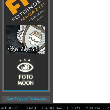
Kurs Fotografii Warszawa
AKTUALNOŚCI
|
SPRZĘT
|
EDYCJA OBRAZU
|
TEORIA
|
PRAKTYKA
|
SZ