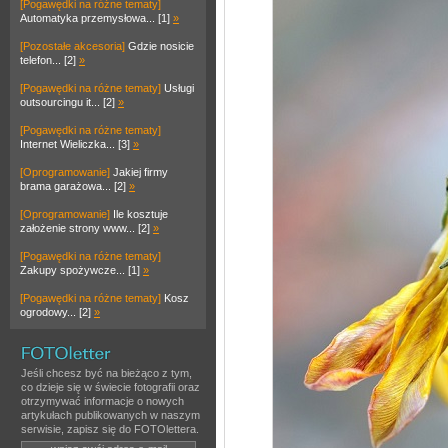
[Pogawędki na różne tematy]
Automatyka przemysłowa... [1]
»
[Pozostałe akcesoria]
Gdzie nosicie
telefon... [2]
»
[Pogawędki na różne tematy]
Usługi
outsourcingu it... [2]
»
[Pogawędki na różne tematy]
Internet Wieliczka... [3]
»
[Oprogramowanie]
Jakiej firmy
brama garażowa... [2]
»
[Oprogramowanie]
Ile kosztuje
założenie strony www... [2]
»
[Pogawędki na różne tematy]
Zakupy spożywcze... [1]
»
[Pogawędki na różne tematy]
Kosz
ogrodowy... [2]
»
Jeśli chcesz być na bieżąco z tym,
co dzieje się w świecie fotografii oraz
otrzymywać informacje o nowych
artykułach publikowanych w naszym
serwisie, zapisz się do FOTOlettera.