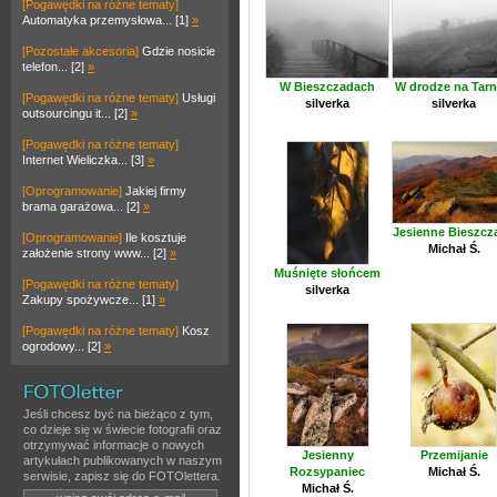
[Pogawędki na różne tematy]
Automatyka przemysłowa... [1]
»
[Pozostałe akcesoria]
Gdzie nosicie
telefon... [2]
»
W Bieszczadach
W drodze na Tarn
[Pogawędki na różne tematy]
Usługi
silverka
silverka
outsourcingu it... [2]
»
[Pogawędki na różne tematy]
Internet Wieliczka... [3]
»
[Oprogramowanie]
Jakiej firmy
brama garażowa... [2]
»
Jesienne Bieszcz
[Oprogramowanie]
Ile kosztuje
Michał Ś.
założenie strony www... [2]
»
Muśnięte słońcem
[Pogawędki na różne tematy]
silverka
Zakupy spożywcze... [1]
»
[Pogawędki na różne tematy]
Kosz
ogrodowy... [2]
»
Jeśli chcesz być na bieżąco z tym,
co dzieje się w świecie fotografii oraz
otrzymywać informacje o nowych
Jesienny
Przemijanie
artykułach publikowanych w naszym
Rozsypaniec
Michał Ś.
serwisie, zapisz się do FOTOlettera.
Michał Ś.