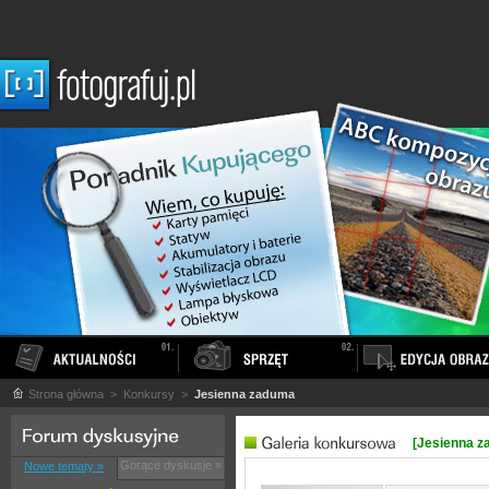
Strona główna
> Konkursy >
Jesienna zaduma
[Jesienna z
Gorące dyskusje »
Nowe tematy »