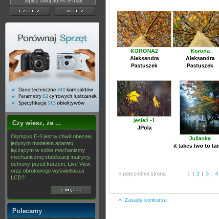
KORONA2
Korona
Aleksandra
Aleksandra
Pastuszek
Pastuszek
jesień -1
Czy wiesz, że ...
JPola
Olympus E-3 jest w chwili obecnej
Julianka
jedynym modelem aparatu
it takes two to ta
łączącym w sobie mechanizmy
mechanicznej stabilizacji matrycy,
ochrony przed kurzem, Live View
oraz obrotowego wyświetlacza
« poprzednia strona
1
|
2
|
3
|
4
LCD?
Zasady konkursu
Polecamy