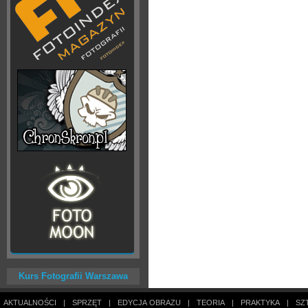
Kurs Fotografii Warszawa
AKTUALNOŚCI
|
SPRZĘT
|
EDYCJA OBRAZU
|
TEORIA
|
PRAKTYKA
|
SZ