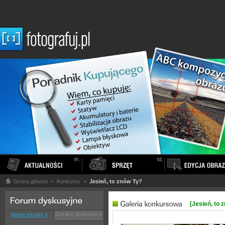
Strona główna
> Konkursy >
Jesień, to znów Ty?
[Jesień, to 
Gorące dyskusje »
Nowe tematy »