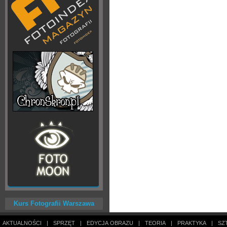
Kurs Fotografii Warszawa
AKTUALNOŚCI
|
SPRZĘT
|
EDYCJA OBRAZU
|
TEORIA
|
PRAKTYKA
|
SZ