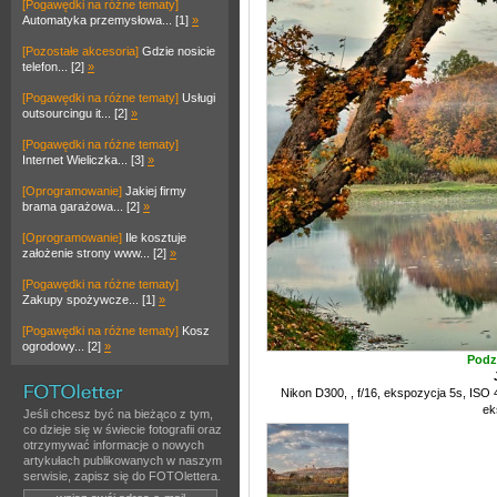
[Pogawędki na różne tematy]
Automatyka przemysłowa... [1]
»
[Pozostałe akcesoria]
Gdzie nosicie
telefon... [2]
»
[Pogawędki na różne tematy]
Usługi
outsourcingu it... [2]
»
[Pogawędki na różne tematy]
Internet Wieliczka... [3]
»
[Oprogramowanie]
Jakiej firmy
brama garażowa... [2]
»
[Oprogramowanie]
Ile kosztuje
założenie strony www... [2]
»
[Pogawędki na różne tematy]
Zakupy spożywcze... [1]
»
[Pogawędki na różne tematy]
Kosz
ogrodowy... [2]
»
Podz
Nikon D300, , f/16, ekspozycja 5s, ISO
ek
Jeśli chcesz być na bieżąco z tym,
co dzieje się w świecie fotografii oraz
otrzymywać informacje o nowych
artykułach publikowanych w naszym
serwisie, zapisz się do FOTOlettera.