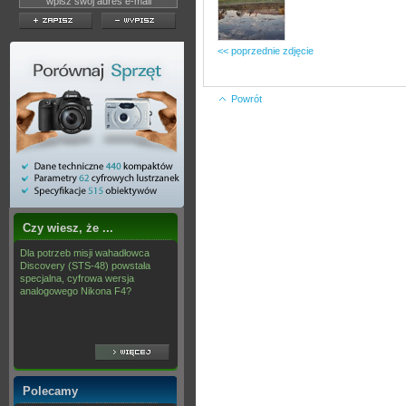
<< poprzednie zdjęcie
Powrót
Czy wiesz, że ...
Dla potrzeb misji wahadłowca
Discovery (STS-48) powstała
specjalna, cyfrowa wersja
analogowego Nikona F4?
Polecamy