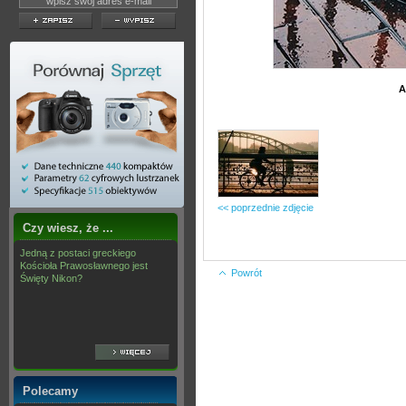
A
<< poprzednie zdjęcie
Czy wiesz, że ...
Jedną z postaci greckiego
Kościoła Prawosławnego jest
Powrót
Święty Nikon?
Polecamy