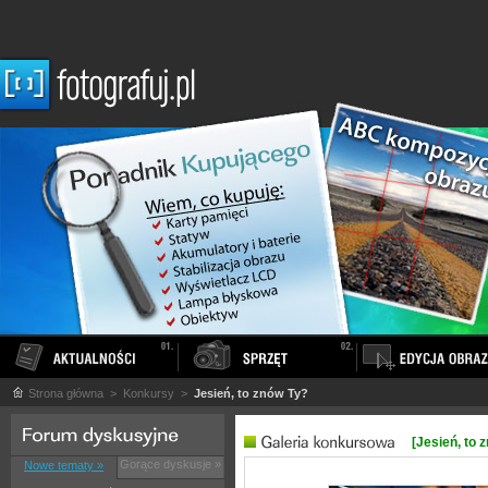
Strona główna
> Konkursy >
Jesień, to znów Ty?
[Jesień, to 
Gorące dyskusje »
Nowe tematy »