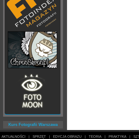
Kurs Fotografii Warszawa
AKTUALNOŚCI
|
SPRZĘT
|
EDYCJA OBRAZU
|
TEORIA
|
PRAKTYKA
|
SZ