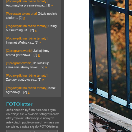
[Pogawędki na różne tematy]
Automatyka przemysłowa... [1]
»
[Pozostałe akcesoria]
Gdzie nosicie
telefon... [2]
»
[Pogawędki na różne tematy]
Usługi
outsourcingu it... [2]
»
[Pogawędki na różne tematy]
Internet Wieliczka... [3]
»
[Oprogramowanie]
Jakiej firmy
brama garażowa... [2]
»
[Oprogramowanie]
Ile kosztuje
założenie strony www... [2]
»
[Pogawędki na różne tematy]
Zakupy spożywcze... [1]
»
[Pogawędki na różne tematy]
Kosz
ogrodowy... [2]
»
Jeśli chcesz być na bieżąco z tym,
co dzieje się w świecie fotografii oraz
otrzymywać informacje o nowych
artykułach publikowanych w naszym
serwisie, zapisz się do FOTOlettera.