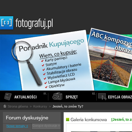
Strona główna
> Konkursy >
Jesień, to znów Ty?
[Jesień, to 
Gorące dyskusje »
Nowe tematy »