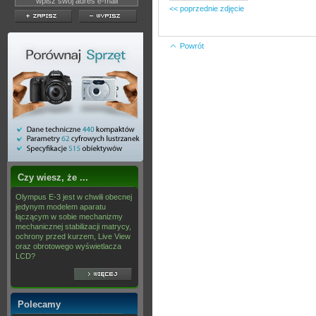
<< poprzednie zdjęcie
Powrót
Czy wiesz, że ...
Olympus E-3 jest w chwili obecnej
jedynym modelem aparatu
łączącym w sobie mechanizmy
mechanicznej stabilizacji matrycy,
ochrony przed kurzem, Live View
oraz obrotowego wyświetlacza
LCD?
Polecamy