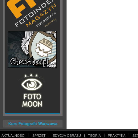
Kurs Fotografii Warszawa
AKTUALNOŚCI
|
SPRZĘT
|
EDYCJA OBRAZU
|
TEORIA
|
PRAKTYKA
|
SZ