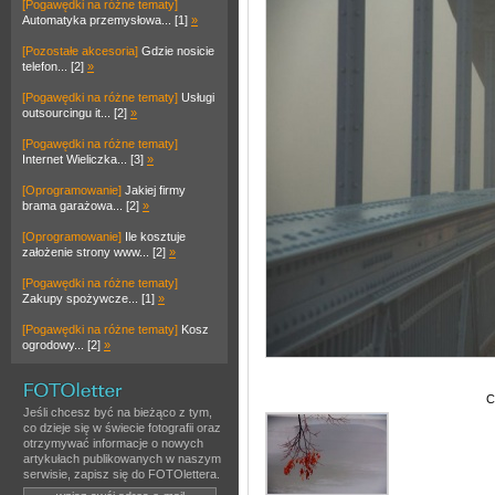
[Pogawędki na różne tematy]
Automatyka przemysłowa... [1]
»
[Pozostałe akcesoria]
Gdzie nosicie
telefon... [2]
»
[Pogawędki na różne tematy]
Usługi
outsourcingu it... [2]
»
[Pogawędki na różne tematy]
Internet Wieliczka... [3]
»
[Oprogramowanie]
Jakiej firmy
brama garażowa... [2]
»
[Oprogramowanie]
Ile kosztuje
założenie strony www... [2]
»
[Pogawędki na różne tematy]
Zakupy spożywcze... [1]
»
[Pogawędki na różne tematy]
Kosz
ogrodowy... [2]
»
C
Jeśli chcesz być na bieżąco z tym,
co dzieje się w świecie fotografii oraz
otrzymywać informacje o nowych
artykułach publikowanych w naszym
serwisie, zapisz się do FOTOlettera.